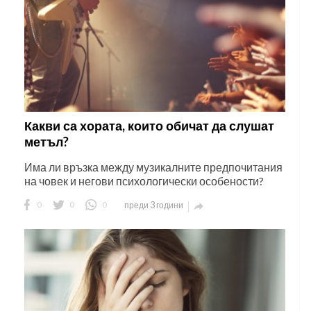
Какви са хората, които обичат да слушат
метъл?
Има ли връзка между музикалните предпочитания
на човек и негови психологически особености?
0
0
0
преди 3 години
