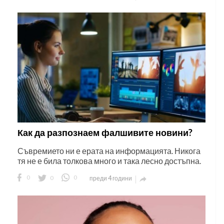
Как да разпознаем фалшивите новини?
Съвремието ни е ерата на информацията. Никога
тя не е била толкова много и така лесно достъпна.
0
0
0
преди 4 години
