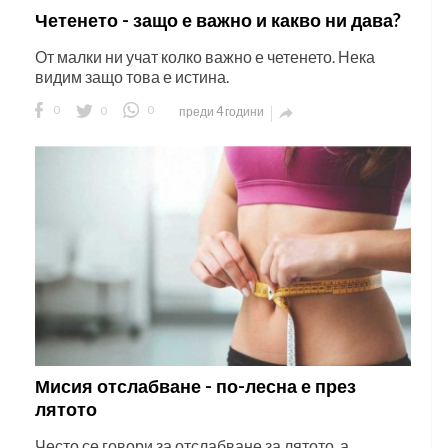
Четенето - защо е важно и какво ни дава?
От малки ни учат колко важно е четенето. Нека
видим защо това е истина.
0
0
0
преди 4 години

Мисия отслабване - по-лесна е през
лятото
Често се говори за отслабване за лятото, а