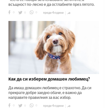
всъщност по-лесно е да остлабнете през лятото.
0
0
0
преди 4 години

Как да си изберем домашен любимец?
Да имаш домашен любимец е страхотно. Да си
прекрате добре заедно обаче, е важно да
направите правилния за вас избор.
0
0
0
преди 4 години
