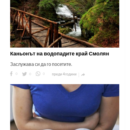
Каньонът на водопадите край Смолян
Заслужава си да го посетите.
0
0
0
преди 4 години
