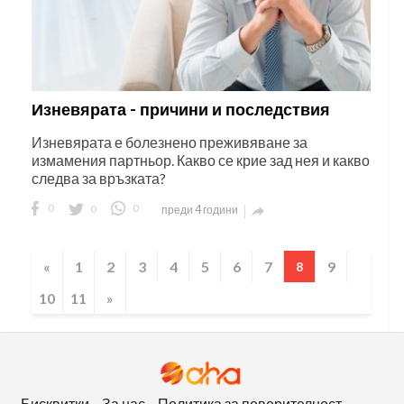
Изневярата - причини и последствия
Изневярата е болезнено преживяване за
измамения партньор. Какво се крие зад нея и какво
следва за връзката?
0
0
0
преди 4 години

«
1
2
3
4
5
6
7
9
8
10
11
»
Бисквитки
За нас
Политика за поверителност