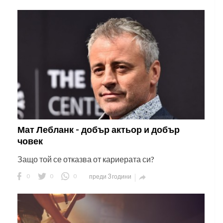
Мат Лебланк - добър актьор и добър
човек
Защо той се отказва от кариерата си?
0
0
0
преди 3 години
