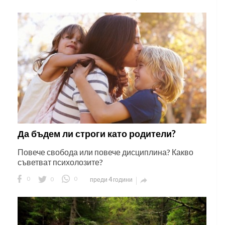
Да бъдем ли строги като родители?
Повече свобода или повече дисциплина? Какво
съветват психолозите?
0
0
0
преди 4 години
