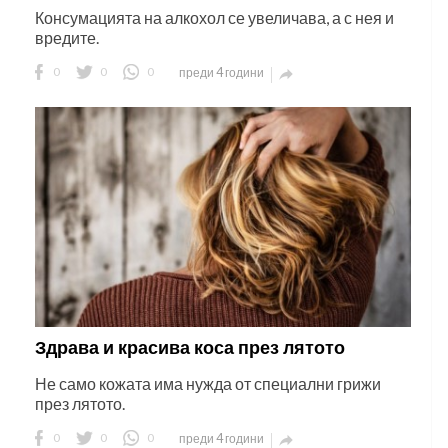
Консумацията на алкохол се увеличава, а с нея и
вредите.
0
0
0
преди 4 години

Здрава и красива коса през лятото
Не само кожата има нужда от специални грижи
през лятото.
0
0
0
преди 4 години
