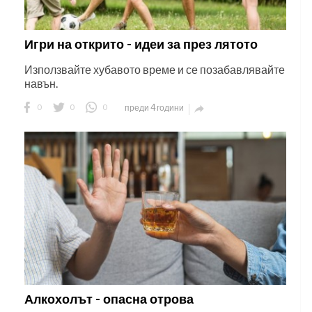
Игри на открито - идеи за през лятото
Използвайте хубавото време и се позабавлявайте
навън.
0
0
0
преди 4 години

Алкохолът - опасна отрова