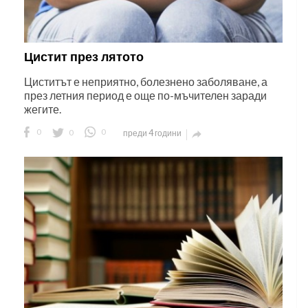
Цистит през лятото
Циститът е неприятно, болезнено заболяване, а
през летния период е още по-мъчителен заради
жегите.
0
0
0
преди 4 години
