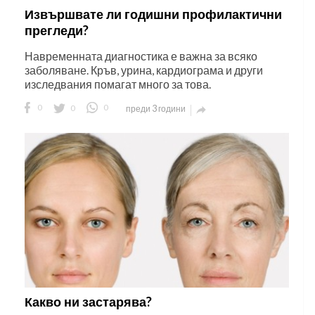
Извършвате ли годишни профилактични
прегледи?
Навременната диагностика е важна за всяко
заболяване. Кръв, урина, кардиограма и други
изследвания помагат много за това.
0
0
0
преди 3 години

Какво ни застарява?