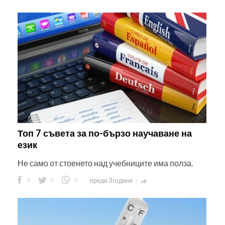
Топ 7 съвета за по-бързо научаване на
език
Не само от стоенето над учебниците има полза.
0
0
0
преди 3 години
