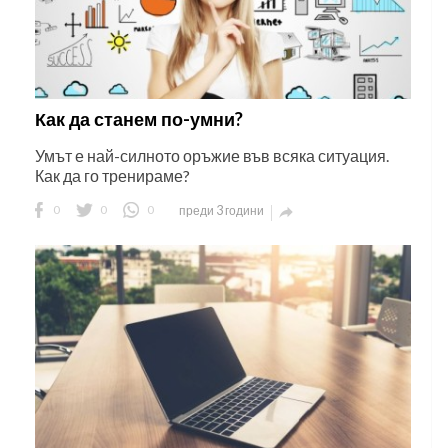
Как да станем по-умни?
Умът е най-силното оръжие във всяка ситуация.
Как да го тренираме?
0
0
0
преди 3 години
