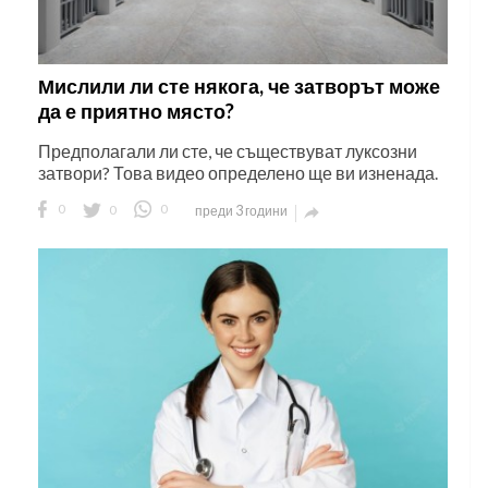
Мислили ли сте някога, че затворът може
да е приятно място?
Предполагали ли сте, че съществуват луксозни
затвори? Това видео определено ще ви изненада.
0
0
0
преди 3 години
