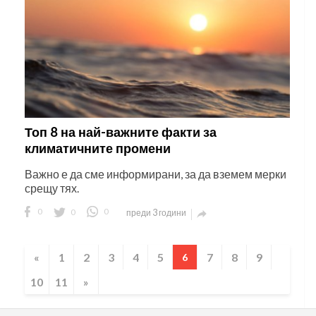
Топ 8 на най-важните факти за
климатичните промени
Важно е да сме информирани, за да вземем мерки
срещу тях.
0
0
0
преди 3 години

«
1
2
3
4
5
7
8
9
6
10
11
»