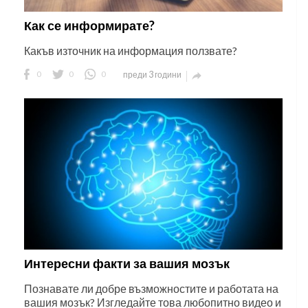
Как се информирате?
Какъв източник на информация ползвате?
0
0
0
преди 3 години

Интересни факти за вашия мозък
Познавате ли добре възможностите и работата на
вашия мозък? Изгледайте това любопитно видео и