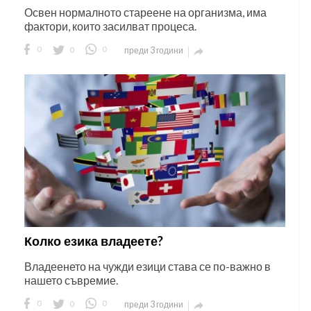
Освен нормалното стареене на организма, има
фактори, които засилват процеса.
0
0
0
преди 3 години

Колко езика владеете?
Владеенето на чужди езици става се по-важно в
нашето съвремие.
0
0
0
преди 3 години
