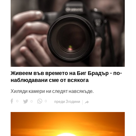
Живеем във времето на Биг Брадър - по-
наблюдавани сме от всякога
Хиляди камери ни следят навсякъде.
0
0
0
преди 3 години
