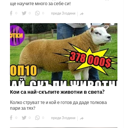
ще научите много за себе си!
0
0
0
преди 3 години

Кои са най-скъпите животни в света?
Колко струват те и кой е готов да даде толкова
пари за тях?
0
0
0
преди 3 години
