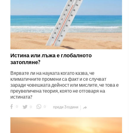
Истина или лъжа е глобалното
затопляне?
Вярвате ли на науката когато казва, че
климатичните промени са факт и се случват
заради човешката дейност или мислите, че това е
преувеличена теория, която не отговаря на
истината?
0
0
0
преди 3 години
