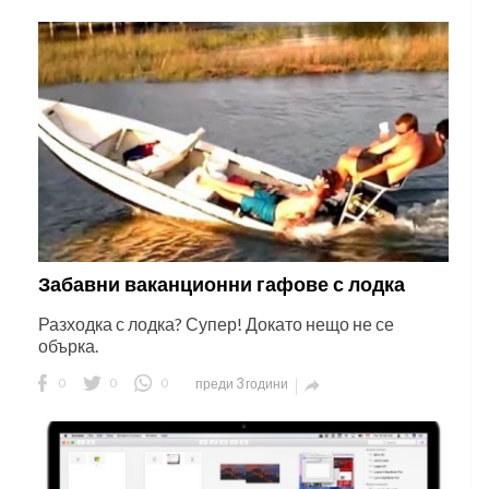
Забавни ваканционни гафове с лодка
Разходка с лодка? Супер! Докато нещо не се
обърка.
0
0
0
преди 3 години
