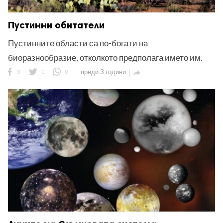
Пустинни обитатели
Пустинните области са по-богати на
биоразнообразие, отколкото предполага името им.
3
1
0
преди 3 години
