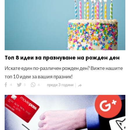
Топ 8 идеи за празнуване на рожден ден
Искате един по-различен рожден ден? Вижте нашите
топ 10 идеи за вашия празник!
4
5
6
преди 3 години
