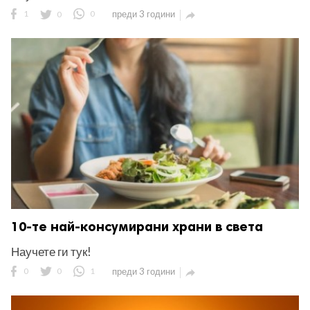
1
0
0
преди 3 години

10-те най-консумирани храни в света
Научете ги тук!
0
0
1
преди 3 години
