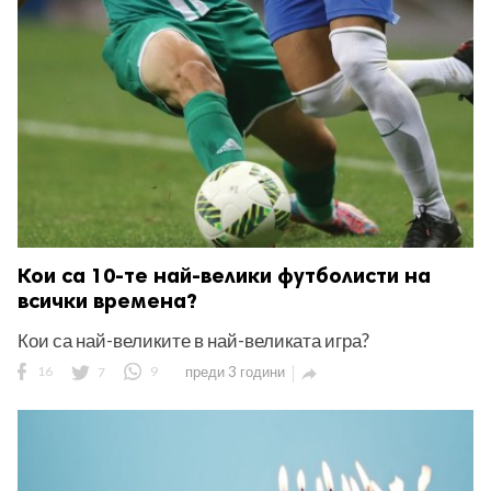
ност
пазени.
Кои са 10-те най-велики футболисти на
всички времена?
Кои са най-великите в най-великата игра?
16
7
9
преди 3 години
