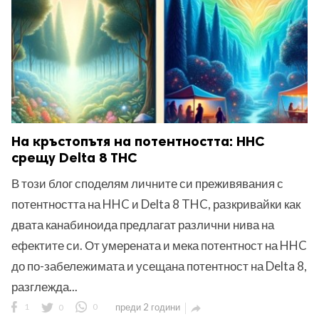
На кръстопътя на потентността: HHC
срещу Delta 8 THC
В този блог споделям личните си преживявания с
потентността на HHC и Delta 8 THC, разкривайки как
двата канабиноида предлагат различни нива на
ефектите си. От умерената и мека потентност на HHC
до по-забележимата и усещана потентност на Delta 8,
разглежда...
1
0
0
преди 2 години
