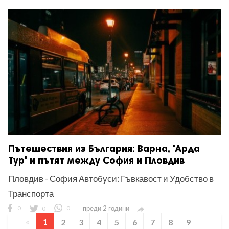
Пътешествия из България: Варна, 'Арда
Тур' и пътят между София и Пловдив
Пловдив - София Автобуси: Гъвкавост и Удобство в
Транспорта
0
0
0
преди 2 години

«
1
2
3
4
5
6
7
8
9