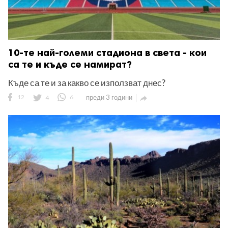
10-те най-големи стадиона в света - кои
са те и къде се намират?
Къде са те и за какво се използват днес?
12
4
6
преди 3 години
