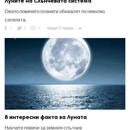
Луните на Слънчевата система
Около повечето планети обикалят по няколко
сателита.
6
0
0
преди 3 години

8 интересни факта за Луната
Научете повече за земния спътник