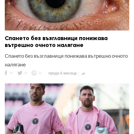
Спането без възглавници понижава
вътрешно очното налягане
Спането без възглавници понижава вътрешно очното
налягане
0
0
0
преди 6 месеца
