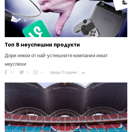
Топ 8 неуспешни продукти
Дори някои от най-успешните компании имат
неуспехи
13
8
6
преди 3 години
