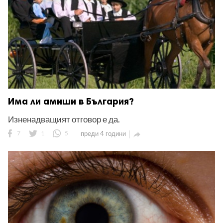
Има ли амиши в България?
Изненадващият отговор е да.
7
1
5
преди 4 години
