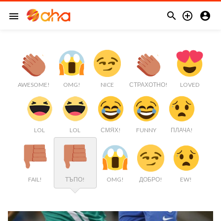



menu
AWESOME!
OMG!
NICE
СТРАХОТНО!
LOVED
LOL
LOL
СМЯХ!
FUNNY
ПЛАЧА!
FAIL!
ТЪПО!
OMG!
ДОБРО!
EW!