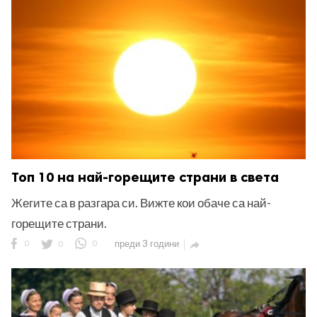
Топ 10 на най-горещите страни в света
Жегите са в разгара си. Вижте кои обаче са най-
горещите страни.
0
0
0
преди 3 години
