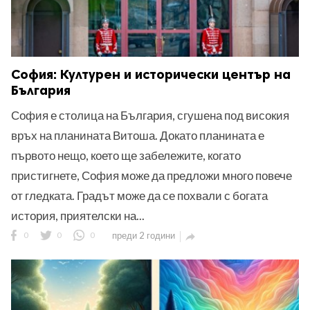
София: Културен и исторически център на
България
София е столица на България, сгушена под високия
връх на планината Витоша. Докато планината е
първото нещо, което ще забележите, когато
пристигнете, София може да предложи много повече
от гледката. Градът може да се похвали с богата
история, приятелски на...
0
0
0
преди 2 години
