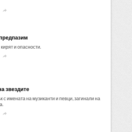

 предпазим
 кирят и опасности.

на звездите
ък с имената на музиканти и певци, загинали на
а.
