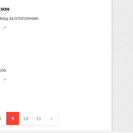
езон
мощ за отопление.

ло.

8
9
10
11
»