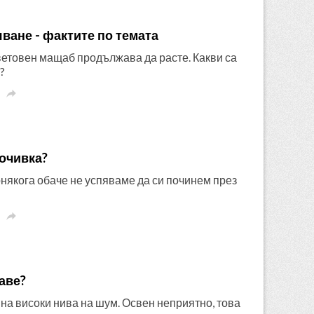
ване - фактите по темата
ветовен мащаб продължава да расте. Какви са
?

почивка?
онякога обаче не успяваме да си починем през

аве?
на високи нива на шум. Освен неприятно, това