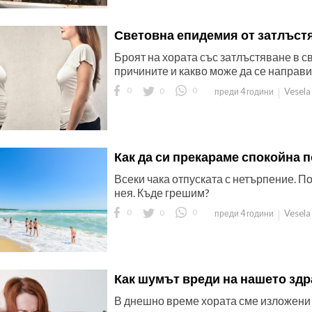
Световна епидемия от затлъстя
Броят на хората със затлъстяване в с
причините и какво може да се направи
0
0
0
Vesela
преди 4 години
Как да си прекараме спокойна 
Всеки чака отпуската с нетърпение. П
нея. Къде грешим?
0
0
0
Vesela
преди 4 години
Как шумът вреди на нашето здр
В днешно време хората сме изложени 