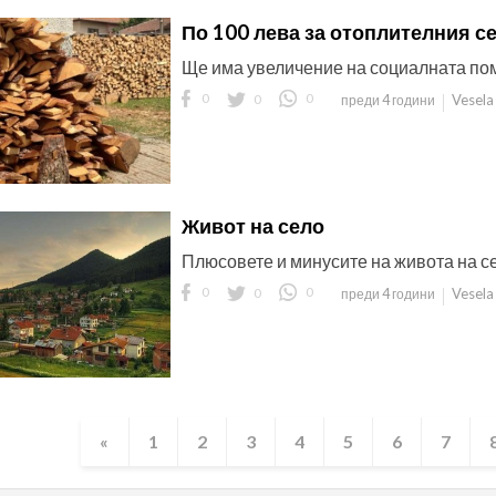
По 100 лева за отоплителния с
Ще има увеличение на социалната по
0
0
0
Vesela
преди 4 години
Живот на село
Плюсовете и минусите на живота на се
0
0
0
Vesela
преди 4 години
«
1
2
3
4
5
6
7