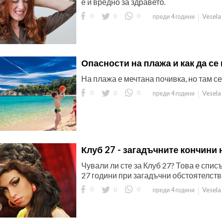
е и вредно за здравето.
0
0
0
Vesela
преди 4 години
Опасности на плажа и как да се
На плажа е мечтана почивка, но там се
0
0
0
Vesela
преди 4 години
Клуб 27 - загадъчните кончини 
Чували ли сте за Клуб 27? Това е спис
27 години при загадъчни обстоятелств
0
0
0
Vesela
преди 4 години