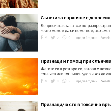
Съвети за справяне с депресия
Депресията става все по-разпростран
които можем да си помогнем, ако сме 
0
0
0
Vesela
преди 4 години
Признаци и помощ при слънчев
Жегите са в разгара си, затова е важн
слънчев или топлинен удар и как да o
0
0
0
Vesela
преди 4 години
Признаци,че сте в токсична връ