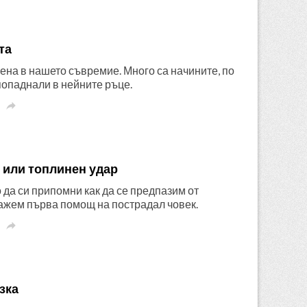
та
ена в нашето съвремие. Много са начините, по
попаднали в нейните ръце.

 или топлинен удар
о да си припомни как да се предпазим от
кажем първа помощ на пострадал човек.

зка