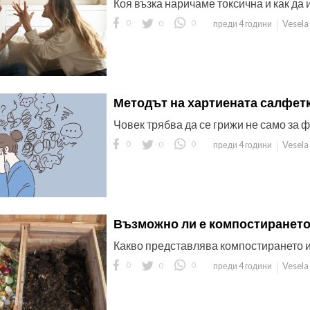
Коя възка наричаме токсична и как да 
0
0
0
Vesela
преди 4 години
Методът на хартиената салфетк
Човек трябва да се грижи не само за ф
0
0
0
Vesela
преди 4 години
Възможно ли е компостирането
Какво представлява компостирането и
0
0
0
Vesela
преди 4 години