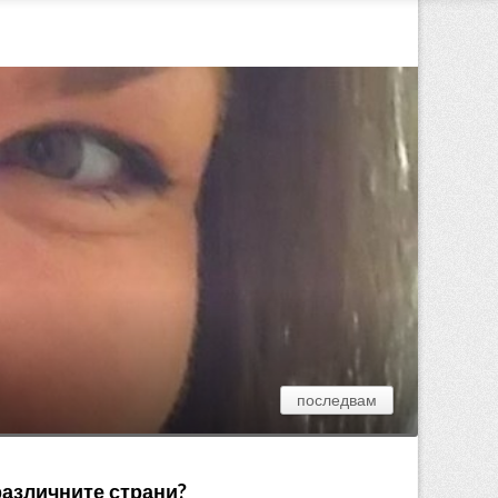
последвам
различните страни?