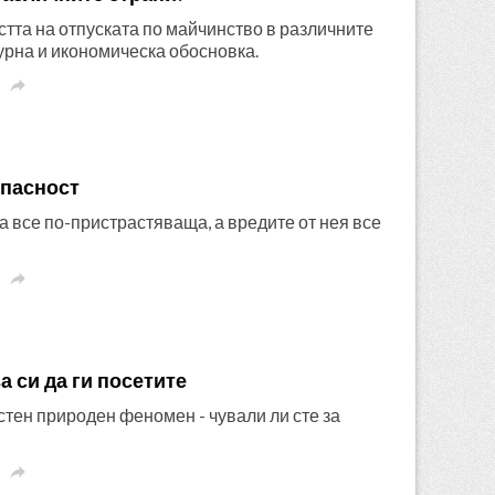
тта на отпуската по майчинство в различните
турна и икономическа обосновка.

опасност
а все по-пристрастяваща, а вредите от нея все

 си да ги посетите
стен природен феномен - чували ли сте за
