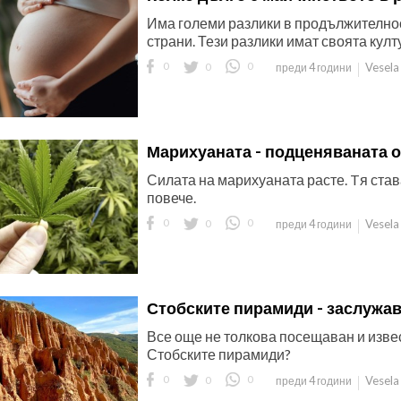
Има големи разлики в продължителнос
страни. Тези разлики имат своята кул
0
0
0
Vesela
преди 4 години
Марихуаната - подценяваната 
Силата на марихуаната расте. Tя став
повече.
0
0
0
Vesela
преди 4 години
Стобските пирамиди - заслужава
Все още не толкова посещаван и изве
Стобските пирамиди?
0
0
0
Vesela
преди 4 години