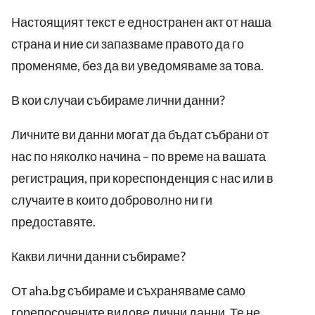
Настоящият текст е едностранен акт от наша
страна и ние си запазваме правото да го
променяме, без да ви уведомяваме за това.
В кои случаи събираме лични данни?
ност
Личните ви данни могат да бъдат събрани от
пазени.
нас по няколко начина – по време на вашата
регистрация, при кореспонденция с нас или в
случаите в които доброволно ни ги
предоставяте.
Какви лични данни събираме?
От
aha.bg
събираме и съхраняваме само
горепосочените видове лични данни. Те не