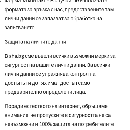
.
Форма за контакт – В случай, че използвате
формата за връзка с нас, предоставените там
лични данни се запазват за обработка на
запитването.
Защита на личните данни
В
aha.bg
сме въвели всички възможни мерки за
сигурност на вашите лични данни. За всички
лични данни се упражнява контрол на
достъпът и до тях имат достъп само
предварително определени лица.
Поради естеството на интернет, обръщаме
внимание, че пропуските в сигурността не са
невъзможни и 100% защита на потребителите