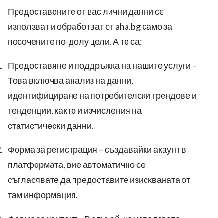
Предоставените от вас лични данни се
използват и обработват от
aha.bg
само за
посочените по-долу цели. А те са:
.
Предоставяне и поддръжка на нашите услуги –
Това включва анализ на данни,
идентифициране на потребителски трендове и
тенденции, както и изчисления на
статистически данни.
.
Форма за регистрация – създавайки акаунт в
платформата, вие автоматично се
съгласявате да предоставите изискваната от
там информация.