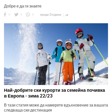
Добре е да ги знаете
0
0
0
преди 3 години

Най-добрите ски курорти за семейна почивка
в Европа - зима 22/23
В тази статия може да намерете вдъхновение за вашата
следваща ски дестинация