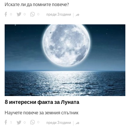
Искате ли да помните повече?
0
0
0
преди 3 години

8 интересни факта за Луната
Научете повече за земния спътник
1
0
0
преди 3 години
