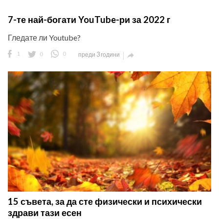
7-те най-богати YouTube-ри за 2022 г
Гледате ли Youtube?
1
0
0
преди 3 години

15 съвета, за да сте физически и психически
здрави тази есен