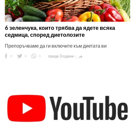
6 зеленчука, които трябва да ядете всяка
седмица, според диетолозите
Препоръчваме да ги включите към диетата ви
0
0
0
преди 3 години
