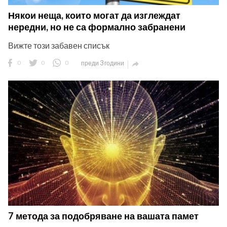
Някои неща, които могат да изглеждат
нередни, но не са формално забранени
Вижте този забавен списък
0
0
0
преди 3 години

7 метода за подобряване на вашата памет