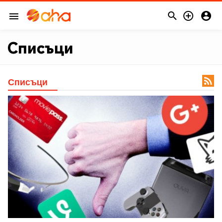



menu
Списъци

Списъци