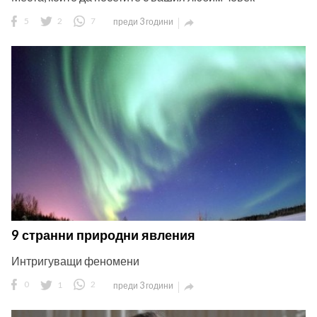
5
2
7
преди 3 години

9 странни природни явления
Интригуващи феномени
0
1
2
преди 3 години
