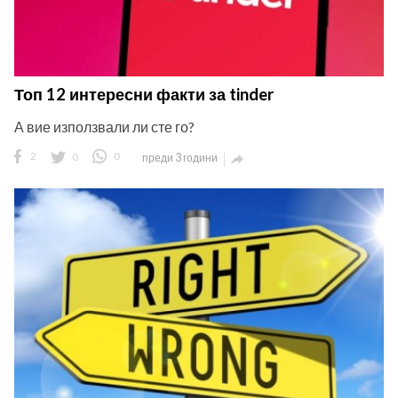
Топ 12 интересни факти за tinder
А вие използвали ли сте го?
2
0
0
преди 3 години
