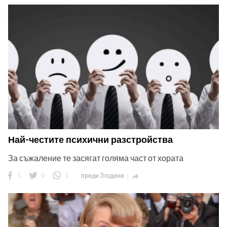
Най-честите психични разстройства
За съжаление те засягат голяма част от хората
1
0
1
преди 3 години
