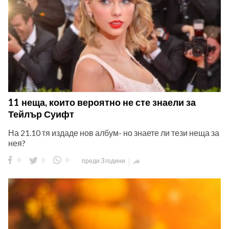
11 неща, които вероятно не сте знаели за
Тейлър Суифт
На 21.10 тя издаде нов албум- но знаете ли тези неща за
нея?
0
0
0
преди 3 години
