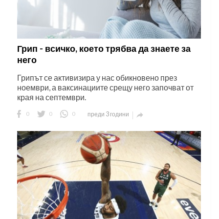
Грип - всичко, което трябва да знаете за
него
Грипът се активизира у нас обикновено през
ноември, а ваксинациите срещу него започват от
края на септември.
0
0
0
преди 3 години
