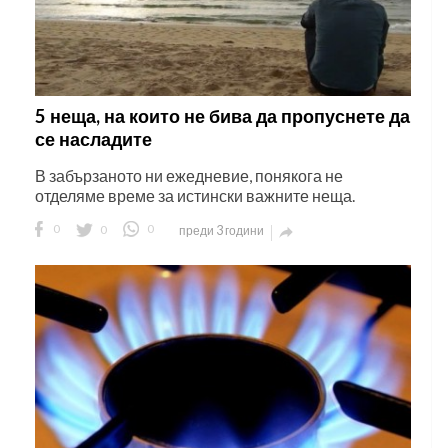
5 неща, на които не бива да пропуснете да
се насладите
В забързаното ни ежедневие, понякога не
отделяме време за истински важните неща.
0
0
0
преди 3 години
