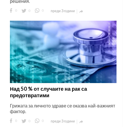
решения.
0
0
0
преди 3 години

Над 50 % от случаите на рак са
предотвратими
Грижата за личното здраве се оказва най-важният
фактор.
0
0
0
преди 3 години
