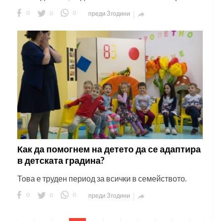
0
0
0
преди 3 години

Как да помогнем на детето да се адаптира
в детската градина?
Това е труден период за всички в семейството.
0
0
0
преди 3 години
