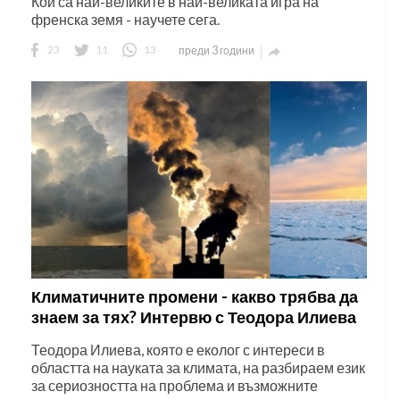
Кои са най-великите в най-великата игра на
френска земя - научете сега.
23
11
13
преди 3 години

Климатичните промени - какво трябва да
знаем за тях? Интервю с Теодора Илиева
Теодора Илиева, която е еколог с интереси в
областта на науката за климата, на разбираем език
за сериозността на проблема и възможните