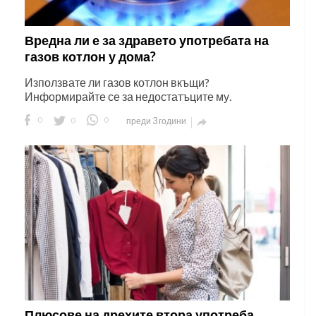
Вредна ли е за здравето употребата на
газов котлон у дома?
Използвате ли газов котлон вкъщи?
Информирайте се за недостатъците му.
0
0
0
преди 3 години

Плюсове на дрехите втора употреба