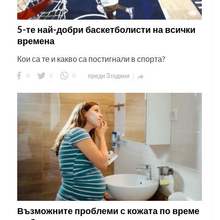
5-те най-добри баскетболисти на всички
времена
Кои са те и какво са постигнали в спорта?
0
0
0
преди 3 години

Възможните проблеми с кожата по време