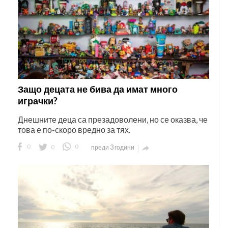
Защо децата не бива да имат много
играчки?
Днешните деца са презадоволени, но се оказва, че
това е по-скоро вредно за тях.
0
0
0
преди 3 години
