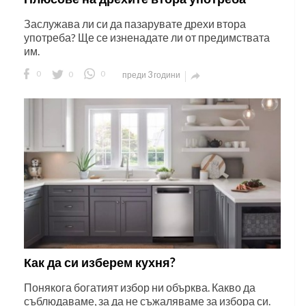
Заслужава ли си да пазарувате дрехи втора
употреба? Ще се изненадате ли от предимствата
им.
0
0
0
преди 3 години

Как да си изберем кухня?
Понякога богатият избор ни обърква. Какво да
съблюдаваме, за да не съжаляваме за избора си.