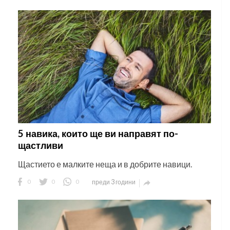
5 навика, които ще ви направят по-
щастливи
Щастието е малките неща и в добрите навици.
0
0
0
преди 3 години
