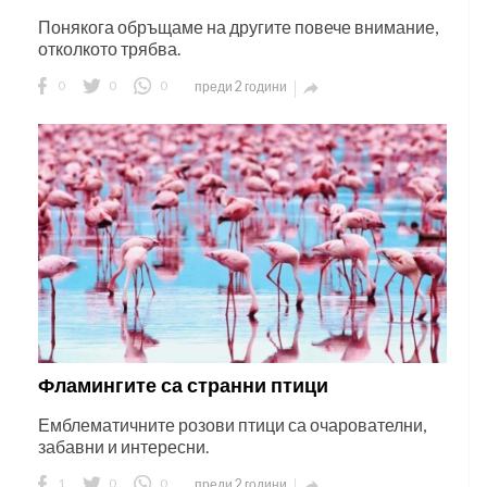
Понякога обръщаме на другите повече внимание,
отколкото трябва.
0
0
0
преди 2 години

Фламингите са странни птици
Емблематичните розови птици са очарователни,
забавни и интересни.
1
0
0
преди 2 години
