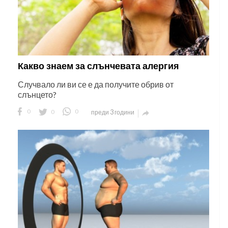
Какво знаем за слънчевата алергия
Случвало ли ви се е да получите обрив от
слънцето?
0
0
0
преди 3 години
