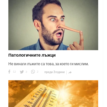
Патологичните лъжци
Не винаги лъжите са това, за което ги мислим.
12
3
2
преди 3 години
