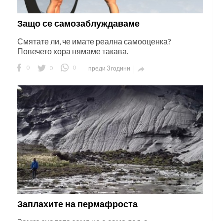
Защо се самозаблуждаваме
Смятате ли, че имате реална самооценка?
Повечето хора нямаме такава.
0
0
0
преди 3 години

Заплахите на пермафроста