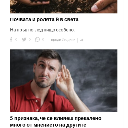
Почвата и ролята ѝ в света
На пръв поглед нищо особено.
0
0
0
преди 2 години

5 признака, че се влияеш прекалено
много от мнението на другите