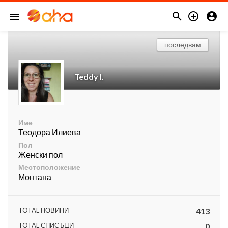



menu
последвам
Teddy I.
Име
Теодора Илиева
Пол
Женски пол
Местоположение
Монтана
TOTAL НОВИНИ
413
TOTAL СПИСЪЦИ
0