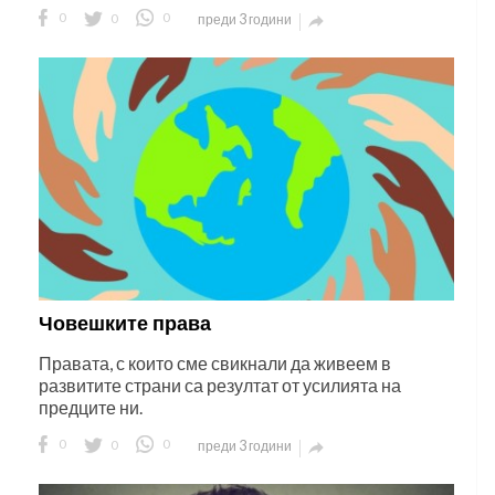
0
0
0
преди 3 години

Човешките права
Правата, с които сме свикнали да живеем в
развитите страни са резултат от усилията на
предците ни.
0
0
0
преди 3 години
