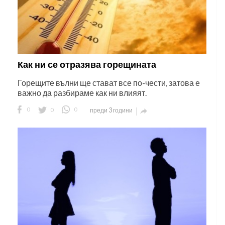
Как ни се отразява горещината
Горещите вълни ще стават все по-чести, затова е
важно да разбираме как ни влияят.
0
0
0
преди 3 години
