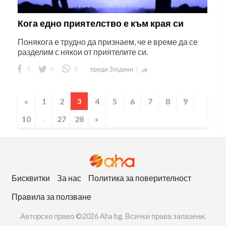
Кога едно приятелство е към края си
Понякога е трудно да признаем, че е време да се
разделим с някои от приятелите си.
0
0
0
преди 3 години

«
1
2
4
5
6
7
8
9
3
10
27
28
»
...
Бисквитки
За нас
Политика за поверителност
Правила за ползване
Авторско право ©2026 Aha bg. Всички права запазени.