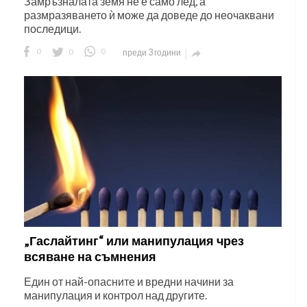
Замръзналата земя не е само лед, а
размразяването ѝ може да доведе до неочаквани
последици.
0
0
0
преди 3 години

„Гаслайтинг“ или манипулация чрез
всяване на съмнения
Един от най-опасните и вредни начини за
манипулация и контрол над другите.