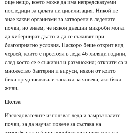
още нещо, което може да има непредсказуеми
последици за цялата ни цивилизация. Никой не
знае какви организми за затворени в ледените
почви, но знаем, че някои днешни микроби могат
да хибернират дълго и да се съживят при
благоприятно условия. Наскоро беше открит вид
червей, които е престоял в леда 46 хиляди години,
след което се е съживил и размножил; открити са и
множество бактерии и вируси, някои от които
биха представлявали заплаха за човека, ако бяха
живи.
Полза
Изследователите използват леда и замръзналите
почви, за да научат повече за състава на
атмосферата и биоразнообразието през минали