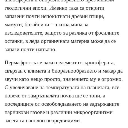
геологични епохи. Именно така са открити
запазени почти непокътнати древни птици,
мамути, бозайници – златна мина за
изследователите, защото за разлика от фосилните
останки, в леда органичната материя може да се
запази почти напълно.
Пермафростът е важен елемент от криосферата,
свързан с климата и биоразнообразието и макар да
звучи като нещо просто, значението му е огромно.
С увеличаване на температурата на планетата, все
повече от замръзналата почва ще се топи, а
последиците от освобождаването на задържаните
парникови газове и различни микроорганизми
засега са напълно непредвидими.