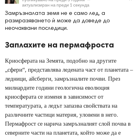
актуализиран на
преди 1 секунда
Замръзналата земя не е само лед, а
размразяването ѝ може да доведе до
неочаквани последици.
Заплахите на пермафроста
ност
Криосферата на Земята, подобно на другите
пазени.
„сфери“, представлява ледената част от планетата –
ледници, айсберги, замръзналите почви. През
милиардите години геологична еволюция
криосферата се изменя в зависимост от
температурата, а ледът запазва свойствата на
различните частици материя, уловени в него.
Пермафрост се нарича замръзналият слой почва в
северните части на планетата, който може да е