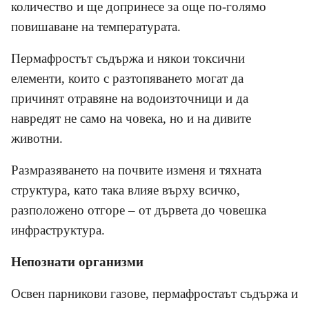
количество и ще допринесе за още по-голямо
повишаване на температурата.
Пермафростът съдържа и някои токсични
елементи, които с разтопяването могат да
причинят отравяне на водоизточници и да
навредят не само на човека, но и на дивите
животни.
Размразяването на почвите изменя и тяхната
структура, като така влияе върху всичко,
разположено отгоре – от дървета до човешка
инфраструктура.
Непознати организми
Освен парникови газове, пермафростаът съдържа и