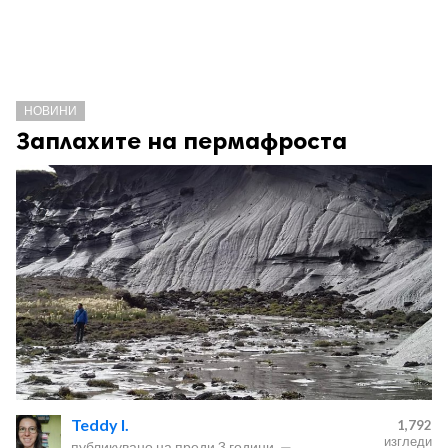
НОВИНИ
Заплахите на пермафроста
Teddy I.
1,792
изгледи
публикувано на
преди 3 години
—