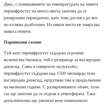
Днес, с повишаването на температурата на земята
пермафростът на много места започва да се
размразява периодично, като това достига до все
по-голяма дълбочина. На някои места не замръзва
никога повече.
Парникови газове
Тъй като пермафростът съдържа огромни
количества биомаса, той е резервоар за въглероден
диоксид. Само в северното полукълбо,
пермафростът съдържа над 1500 милиарда тона
въглероден диоксид, натрупван там в продължение
на милиони години. С размразяването обаче, този
газ ще започне да се отделя в атмосферата. Така
допълнително ще увеличи вече повишеното