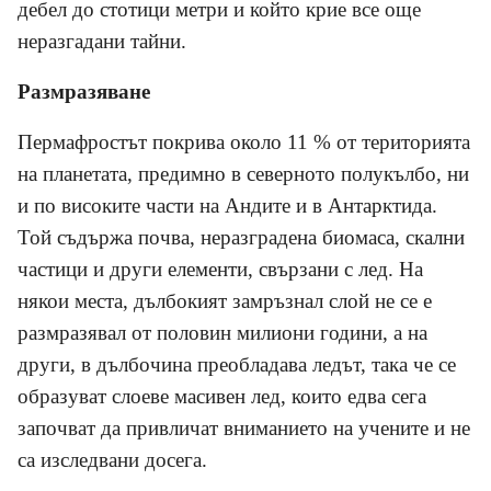
дебел до стотици метри и който крие все още
неразгадани тайни.
Размразяване
Пермафростът покрива около 11 % от територията
на планетата, предимно в северното полукълбо, ни
и по високите части на Андите и в Антарктида.
Той съдържа почва, неразградена биомаса, скални
частици и други елементи, свързани с лед. На
някои места, дълбокият замръзнал слой не се е
размразявал от половин милиони години, а на
други, в дълбочина преобладава ледът, така че се
образуват слоеве масивен лед, които едва сега
започват да привличат вниманието на учените и не
са изследвани досега.