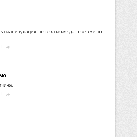
 за манипулация, но това може да се окаже по-
I.

аме
ичина.
I.
