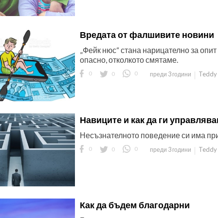
Вредата от фалшивите новини
„Фейк нюс“ стана нарицателно за опит
опасно, отколкото смятаме.
0
0
0
Teddy 
преди 3 години
Навиците и как да ги управляв
Несъзнателното поведение си има пр
0
0
0
Teddy 
преди 3 години
Как да бъдем благодарни