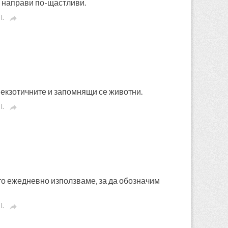
и направи по-щастливи.
I.

-екзотичните и запомнящи се животни.
I.

то ежедневно използваме, за да обозначим
I.
