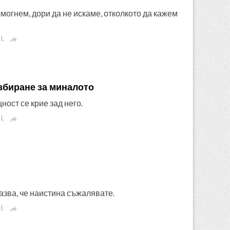
омогнем, дори да не искаме, отколкото да кажем
I.

збиране за миналото
ост се крие зад него.
I.

казва, че наистина съжалявате.
I.
