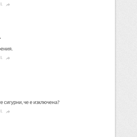
I.

т
рения.
I.

те сигурни, че е изключена?
I.
