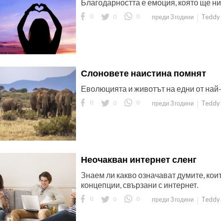
Благодарността е емоция, която ще н
0
0
0
Teddy 
преди 3 години
Слоновете наистина помнят
Еволюцията и животът на едни от най
0
0
0
Teddy 
преди 3 години
Неочакван интернет сленг
Знаем ли какво означават думите, кои
концепции, свързани с интернет.
0
0
0
Teddy 
преди 3 години