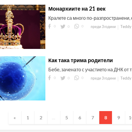
Монархиите на 21 век
Кралете са много по-разпространени, 
0
0
0
Teddy 
преди 3 години
Как така трима родители
Бебе, заченато с участието на ДНК от
0
0
0
Teddy 
преди 3 години
«
1
2
...
5
6
7
8
9
1