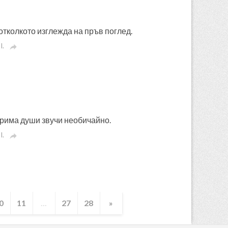
отколкото изглежда на пръв поглед.
I.

 трима души звучи необичайно.
I.

0
11
...
27
28
»