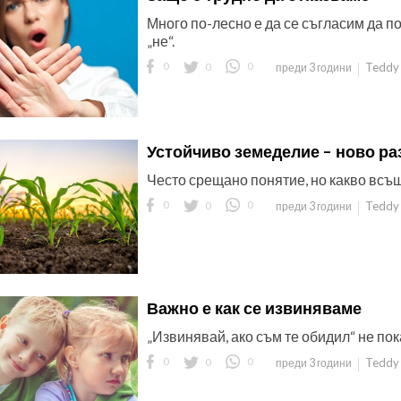
Много по-лесно е да се съгласим да п
„не“.
0
0
0
Teddy 
преди 3 години
Устойчиво земеделие – ново ра
Често срещано понятие, но какво всъщн
0
0
0
Teddy 
преди 3 години
Важно е как се извиняваме
„Извинявай, ако съм те обидил“ не по
0
0
0
Teddy 
преди 3 години