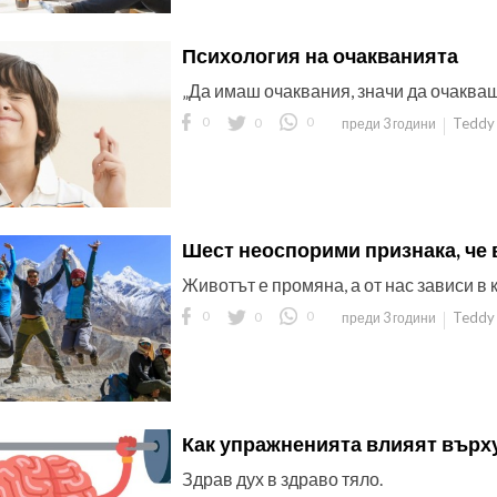
Психология на очакванията
„Да имаш очаквания, значи да очаква
0
0
0
Teddy 
преди 3 години
Шест неоспорими признака, че 
Животът е промяна, а от нас зависи в 
0
0
0
Teddy 
преди 3 години
Как упражненията влияят върх
Здрав дух в здраво тяло.