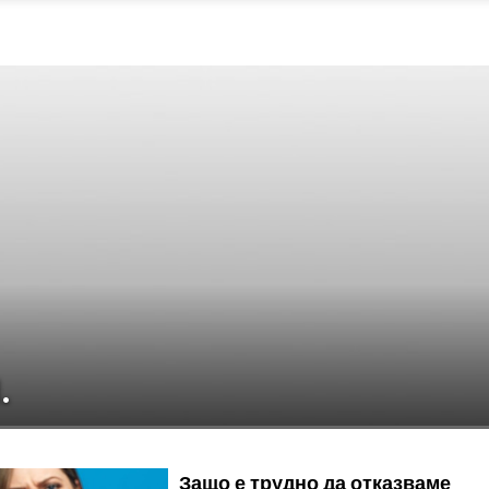
.
Защо е трудно да отказваме