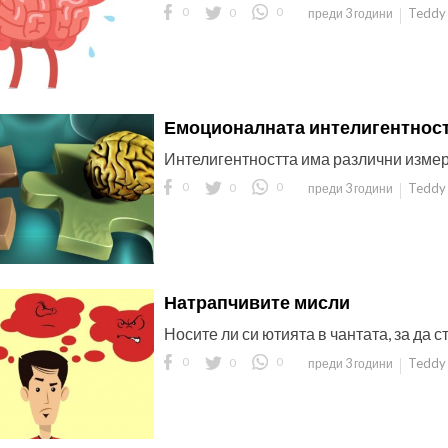
0
0
0
Teddy 
преди 3 години
Емоционалната интелигентнос
Интелигентността има различни изме
0
0
0
Teddy 
преди 3 години
Натрапчивите мисли
Носите ли си ютията в чантата, за да с
0
0
0
Teddy 
преди 3 години