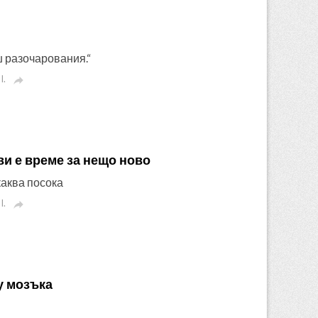
ш разочарования.“
I.

ви е време за нещо ново
каква посока
I.

у мозъка