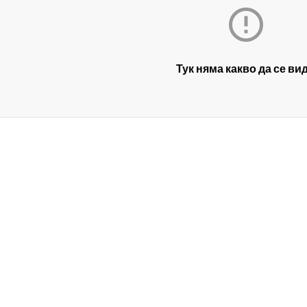

Тук няма какво да се ви