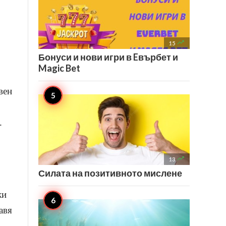

15
Бонуси и нови игри в Eвърбет и
Magic Bet
вен
.

13
Силата на позитивното мислене
жи
авя