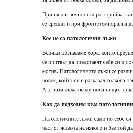
При някои личностни разстройва, ка
се срещат и при фронтотемпорална де
Кое не са патологични лъжи
Всички познаваме хора, които преуве
се опитват да представят себе си в по
мотив. Патологичните лъжи се различ
човек, който ви е разказал толкова н
Ако тази лъжа не му носи нищо, това
Как да подходим към патологичн
Патологичните лъжи сами по себе си н
част от живота на някого и без той д