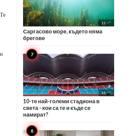
 Те

12
Саргасово море, където няма
брегове
ин

12
10-те най-големи стадиона в
света - кои са те и къде се
намират?