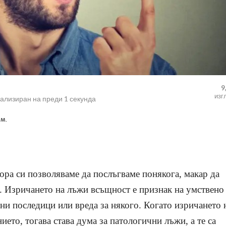
9
изг
уализиран на
преди 1 секунда
м.
хора си позволяваме да послъгваме понякога, макар да
о. Изричането на лъжи всъщност е признак на умствено
озни последици или вреда за някого. Когато изричането 
ието, тогава става дума за патологични лъжи, а те са