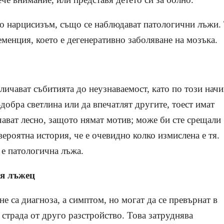
то нарцисизъм, също се наблюдават патологични лъжи.
менция, което е дегенеративно заболяване на мозъка.
личават събитията до неузнаваемост, като по този нач
-добра светлина или да впечатлят другите, тоест имат
ават лесно, защото нямат мотив; може би сте срещали
евероятна история, че е очевидно колко измислена е тя.
 е патологична лъжа.
ия лъжец
е са диагноза, а симптом, но могат да се превърнат в
а страда от друго разстройство. Това затруднява