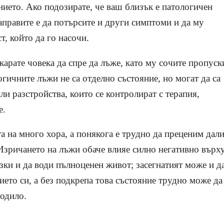
нието. Ако подозирате, че ваш близък е патологичен
аправите е да потърсите и други симптоми и да му
т, който да го насочи.
карате човека да спре да лъже, като му сочите пропуск
гичните лъжи не са отделно състояние, но могат да са
и разстройства, които се контролират с терапия,
е.
а на много хора, а понякога е трудно да преценим дал
 Изричането на лъжи обаче влияе силно негативно върх
ъзки и да води пълноценен живот; засегнатият може и д
ието си, а без подкрепа това състояние трудно може да
родило.