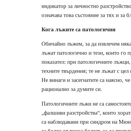
индикатор за личностно разстройство
означава това състояние за тях и за 
Кога лъжите са патологични
Обичайно лъжем, за да извлечем няка
лъжат патологично и тези, които го п
показател: при патологичните лъжци,
техните твърдения; те не лъжат с цел
Не винаги и засегнатите са наясно, ч
рационално за думите си.
Патологичните лъжи не са самостояте
„фалшиви разстройства“, които хора
са наблюдавани при синдром на Мюн
за болен от тежка болест, за да прив