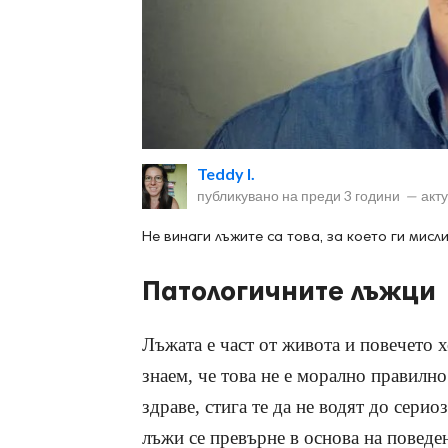
ност
Teddy I.
пазени.
публикувано на
преди 3 години
—
акт
Не винаги лъжите са това, за което ги мисли
Патологичните лъжци
Лъжата е част от живота и повечето 
знаем, че това не е морално правилн
здраве, стига те да не водят до сери
лъжи се превърне в основа на поведен