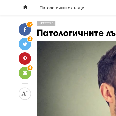

Патологичните лъжци
LIFESTYLE
12
Патологичните л
3
6