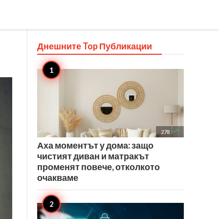
Днешните Top
Публикации

278
Аха моментът у дома: защо
чистият диван и матракът
променят повече, отколкото
очакваме