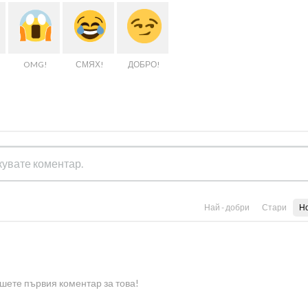
OMG!
СМЯХ!
ДОБРО!
Най - добри
Стари
Н
шете първия коментар за това!