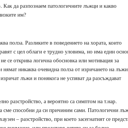
. Как да разпознаем патологичните лъжци и какво
близките им?
ква полза. Разликите в поведението на хората, които
равят с цел облаги е трудно уловима, но има един осно
 не се открива логична обосновка или мотивация за
 и нямат никаква очевидна полза от изричането на лъжи
е изричат лъжи и понякога не успяват да разсъждават
лно разстройство, а вероятно са симптом на т.нар.
та сме способни да си причиним сами. Патологични лъ
хаузен
–
разстройство, при което засегнатият се предст
лече внимание,
или представя детето си за болно.