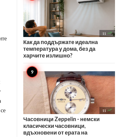

11
ите
Как да поддържате идеална
температура у дома, без да
харчите излишно?
и
у
а
 се

11
Часовници Zeppelin - немски
класически часовници,
вдъхновени от ерата на