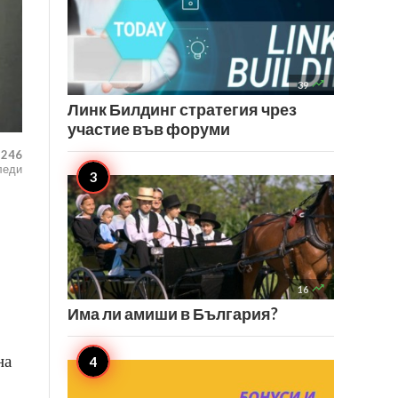

39
Линк Билдинг стратегия чрез
участие във форуми
,246
леди

16
Има ли амиши в България?
на