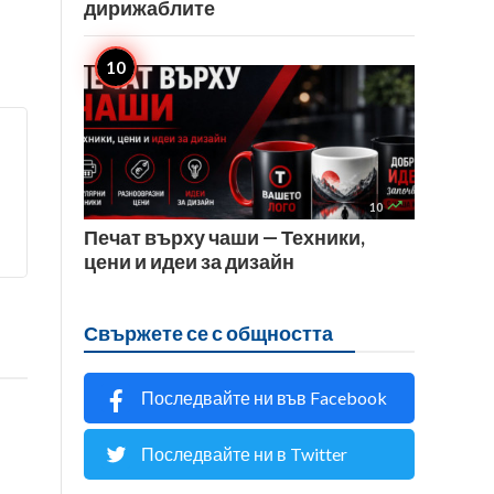
дирижаблите

10
Печат върху чаши — Техники,
цени и идеи за дизайн
Свържете се с общността
Последвайте ни във Facebook
Последвайте ни в Twitter