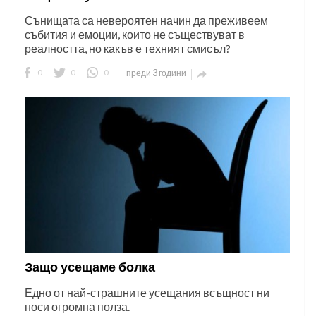
Сънищата са невероятен начин да преживеем
събития и емоции, които не съществуват в
реалността, но какъв е техният смисъл?
0
0
0
преди 3 години

Защо усещаме болка
Едно от най-страшните усещания всъщност ни
носи огромна полза.