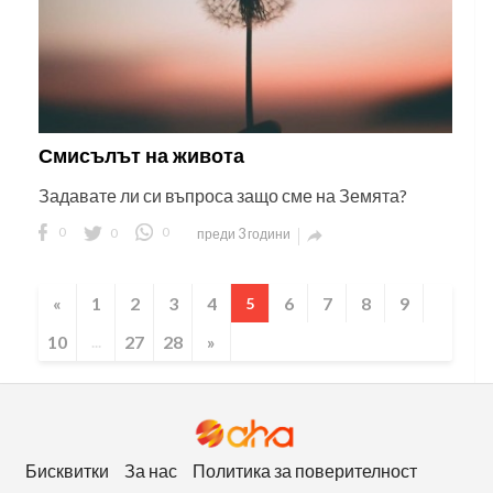
Смисълът на живота
Задавате ли си въпроса защо сме на Земята?
0
0
0
преди 3 години

«
1
2
3
4
6
7
8
9
5
10
27
28
»
...
Бисквитки
За нас
Политика за поверителност