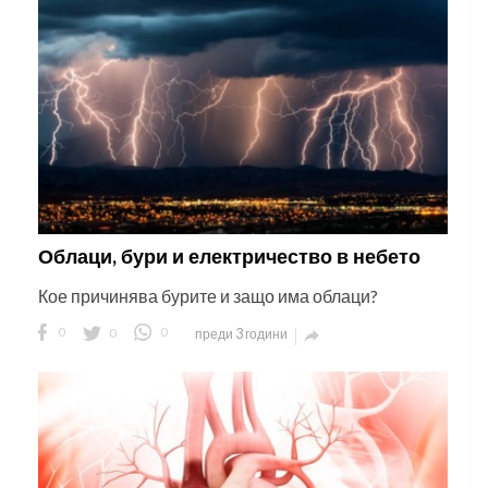
Облаци, бури и електричество в небето
Кое причинява бурите и защо има облаци?
0
0
0
преди 3 години
