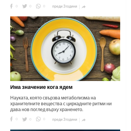
0
0
0
преди 3 години

Има значение кога ядем
Науката, която свързва метаболизма на
хранителните вещества с циркадните ритми ни
дава нов поглед върху храненето.
0
0
0
преди 3 години
