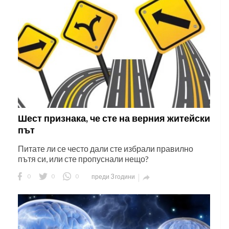
Шест признака, че сте на верния житейски
път
Питате ли се често дали сте избрали правилно
пътя си, или сте пропуснали нещо?
0
0
0
преди 3 години
