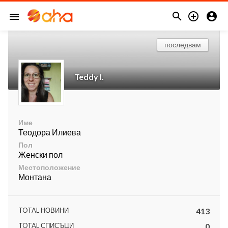



menu
последвам
Teddy I.
Име
Теодора Илиева
Пол
Женски пол
Местоположение
Монтана
TOTAL НОВИНИ
413
TOTAL СПИСЪЦИ
0