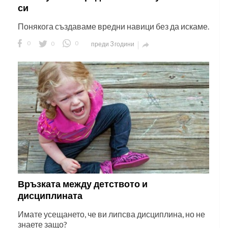
си
Понякога създаваме вредни навици без да искаме.
0
0
0
преди 3 години

Връзката между детството и
дисциплината
Имате усещането, че ви липсва дисциплина, но не
знаете защо?