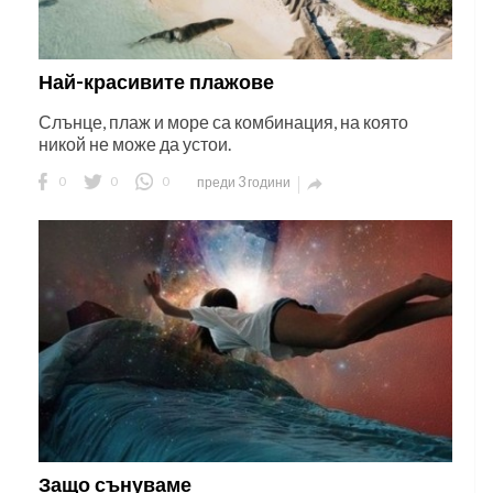
Най-красивите плажове
Слънце, плаж и море са комбинация, на която
никой не може да устои.
0
0
0
преди 3 години

Защо сънуваме