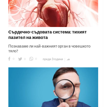
Сърдечно-съдовата система: тихият
пазител на живота
Познаваме ли най-важният орган в човешкото
тяло?
0
0
0
преди 3 години
