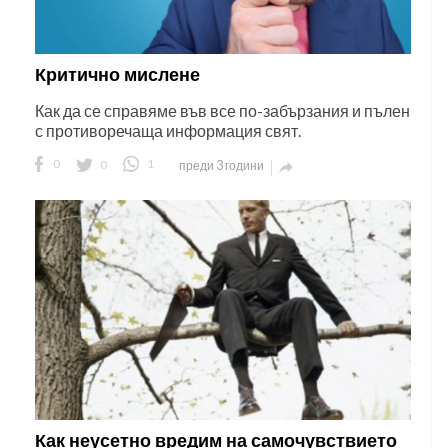
Критично мислене
Как да се справяме във все по-забързания и пълен
с противоречаща информация свят.
0
0
1
преди 3 години

Как неусетно вредим на самочувствието