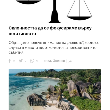
Склонността да се фокусираме върху
негативното
Обръщаме повече внимание на „лошото“, което се
случва в живота ни, отколкото на положителните
събития.
0
0
0
преди 3 години
