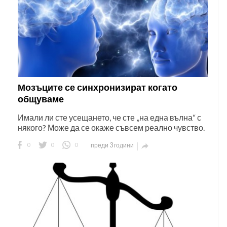
Мозъците се синхронизират когато
общуваме
Имали ли сте усещането, че сте „на една вълна“ с
някого? Може да се окаже съвсем реално чувство.
0
0
0
преди 3 години
