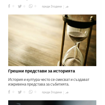
0
0
0
преди 3 години

Грешни представи за историята
История и култура често се смесват и създават
изкривена представа за събитията.
0
0
0
преди 3 години
