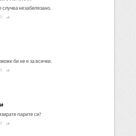
е случва незабелязано.
I.

може би не е за всички.
I.

щи
изирате парите си?
I.
