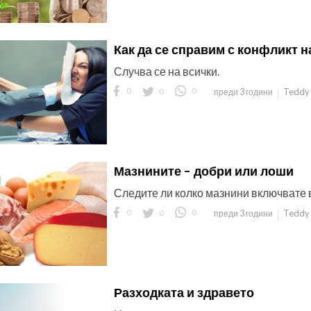
Как да се справим с конфликт 
Случва се на всички.
0
0
0
Teddy 
преди 3 години
Мазнините – добри или лоши
Следите ли колко мазнини включвате 
0
0
0
Teddy 
преди 3 години
Разходката и здравето