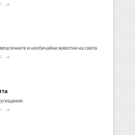
I.

импатичните и необичайни животни на света
I.

тта
 усещания.
I.
