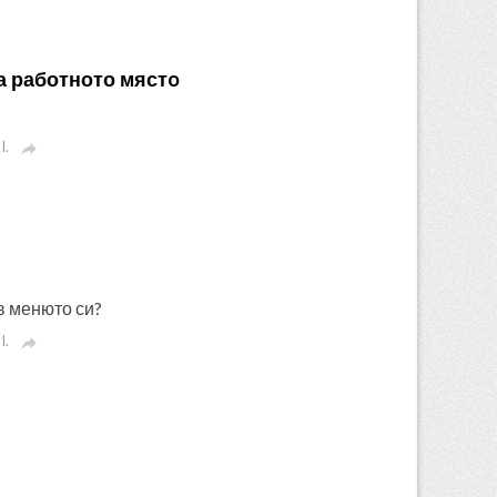
на работното мястo
I.

в менюто си?
I.
