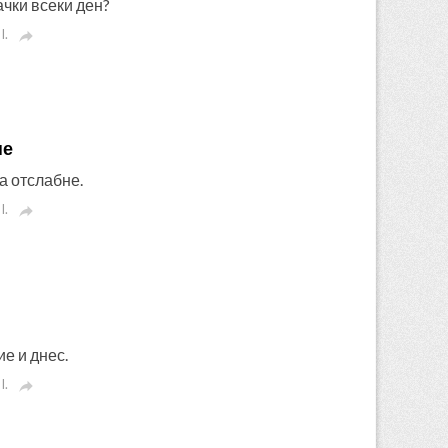
ачки всеки ден?
I.

не
да отслабне.
I.

е и днес.
I.
