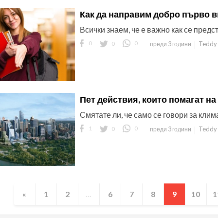
Как да направим добро първо 
Всички знаем, че е важно как се предс
0
0
0
Teddy 
преди 3 години
Пет действия, които помагат на
Смятате ли, че само се говори за кли
1
0
0
Teddy 
преди 3 години
«
1
2
...
6
7
8
9
10
1