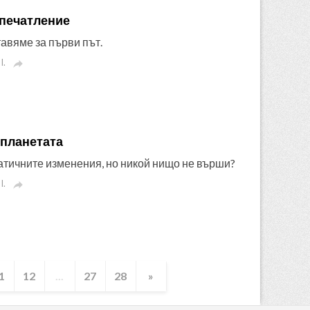
впечатление
тавяме за първи път.
I.

 планетата
матичните изменения, но никой нищо не върши?
I.

1
12
...
27
28
»