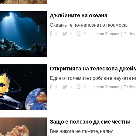
Дълбините на океана
Океанът е по-непознат от космоса.
0
0
0
Teddy 
преди 3 години
Откритията на телескопа Джей
Един от големите пробиви в науката на
0
0
0
Teddy 
преди 3 години
Защо е полезно да сме честни
Вие никога не лъжете, нали?