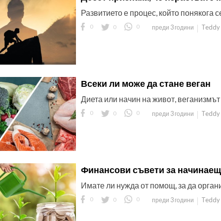
Развитието е процес, който понякога с
0
0
0
Teddy 
преди 3 години
Всеки ли може да стане веган
Диета или начин на живот, веганизмът 
0
0
0
Teddy 
преди 3 години
Финансови съвети за начинае
Имате ли нужда от помощ, за да орган
0
0
0
Teddy 
преди 3 години