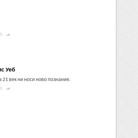
I.

мс Уеб
 21 век ни носи ново познание.
I.
