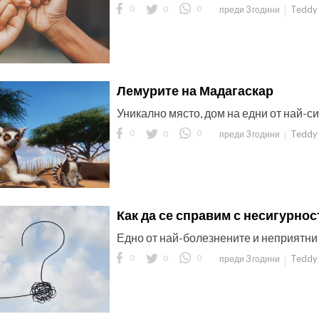
0
0
0
Teddy 
преди 3 години
Лемурите на Мадагаскар
Уникално място, дом на едни от най-с
0
0
0
Teddy 
преди 3 години
Как да се справим с несигурнос
Едно от най-болезнените и неприятни
0
0
0
Teddy 
преди 3 години