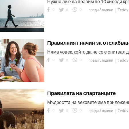
Нужно ли е да правим по 10 хиляди кр
0
0
0
Teddy 
преди 3 години
Правилният начин за отслабва
Няма човек, който да не се е опитвал 
0
0
0
Teddy 
преди 3 години
Правилата на спартанците
Мъдростта на вековете има приложени
0
0
0
Teddy 
преди 3 години