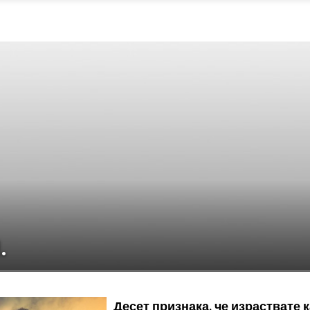
.
Десет признака, че израствате 