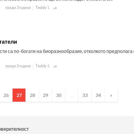
Teddy I.
преди 3 години

татели
сти са по-богати на биоразнообразие, отколкото предполага
Teddy I.
преди 3 години

26
27
28
29
30
...
33
34
»
оверителност