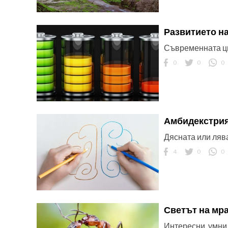
Развитието н
Съвременната ци
0
0
0
Амбидекстрия 
Дясната или лява
4
0
0
Светът на мр
Интересни, умни 