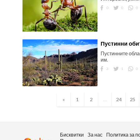
0
0
0
Пустинни оби
Пустинните обла
им.
3
1
0
«
1
2
...
24
25
Бисквитки
За нас
Политика за п