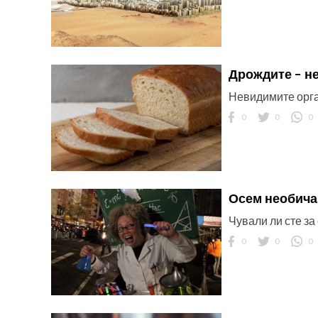
Дрождите – н
Невидимите орга
ност
0
0
0
пазени.
Осем необича
Чували ли сте за
0
0
0