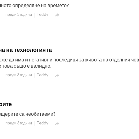
чното определяне на времето?
Teddy I.
преди 3 години

на на технологията
оже да има и негативни последици за живота на отделния чов
 това също е валидно.
Teddy I.
преди 3 години

рите
пещерите са необитаеми?
Teddy I.
преди 3 години
