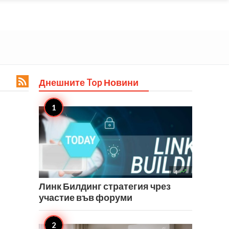

Днешните Top
Новини

4
Линк Билдинг стратегия чрез
участие във форуми