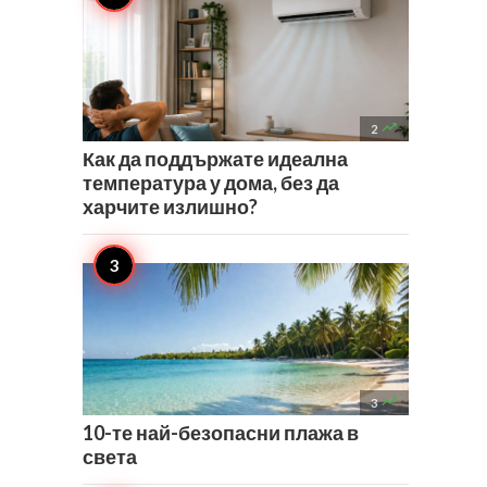

2
Как да поддържате идеална
температура у дома, без да
харчите излишно?

3
10-те най-безопасни плажа в
света