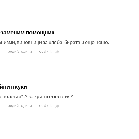
езаменим помощник
низми, виновници за хляба, бирата и още нещо.
Teddy I.
преди 3 години

йни науки
 енология? А за криптозоология?
Teddy I.
преди 3 години
