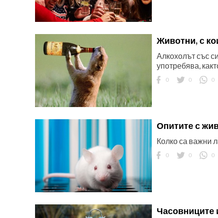
Животни, с ко
Алкохолът със си
употребява, какт
0
0
0
Опитите с жи
Колко са важни 
0
0
0
Часовниците 