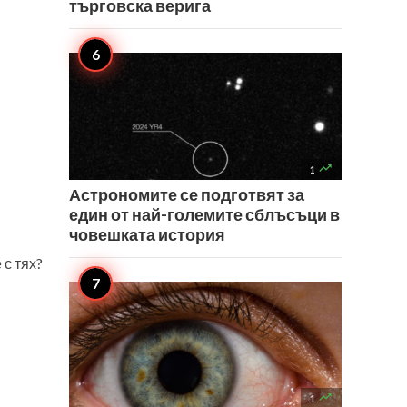
търговска верига

1
Астрономите се подготвят за
един от най-големите сблъсъци в
човешката история
с тях?

1