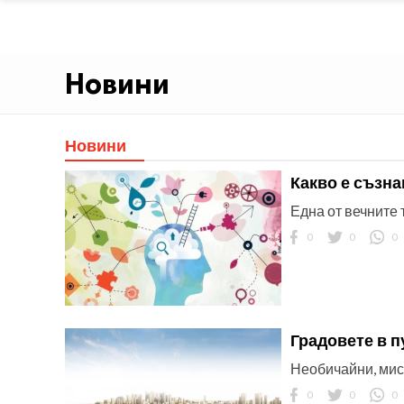
Новини
Новини
Какво е съзн
Една от вечните
0
0
0
Градовете в п
Необичайни, мист
0
0
0