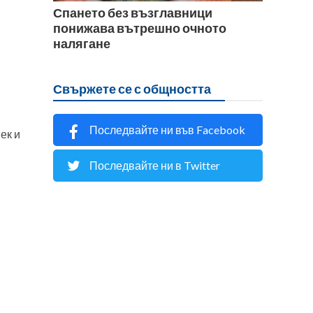
Спането без възглавници
понижава вътрешно очното
налягане
Свържете се с общността
Последвайте ни във Facebook
ек и
Последвайте ни в Twitter