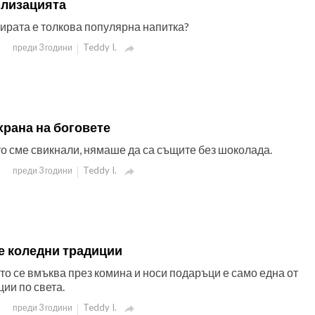
илизацията
бирата е толкова популярна напитка?
Teddy I.
преди 3 години

храна на боговете
то сме свикнали, нямаше да са същите без шоколада.
Teddy I.
преди 3 години

е коледни традиции
то се вмъква през комина и носи подаръци е само една от
ии по света.
Teddy I.
преди 3 години
