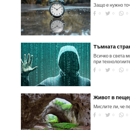
Защо е нужно то
0
0
0
Тъмната стра
Всичко в света м
при технологиите
0
0
0
Живот в пеще
Мислите ли, че 
0
0
0