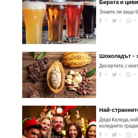
Бирата и цив
Знаете ли защо 
0
0
0
Шоколадът – 
Десертите, с кои
0
0
0
Най-страннит
Дядо Коледа, кой
коледните традиц
0
0
0