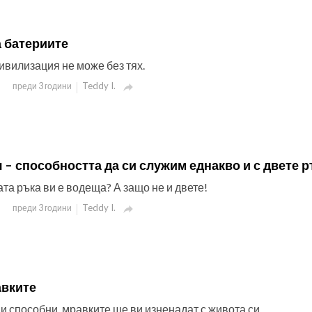
а батериите
вилизация не може без тях.
Teddy I.
преди 3 години

– способността да си служим еднакво и с двете 
та ръка ви е водеща? А защо не и двете!
Teddy I.
преди 3 години

авките
и способни, мравките ще ви изненадат с живота си.