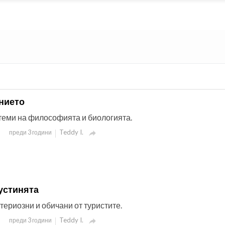
анието
 теми на философията и биологията.
Teddy I.
преди 3 години

устинята
ериозни и обичани от туристите.
Teddy I.
преди 3 години
