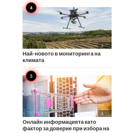

2
Най-новото в мониторинга на
климата

3
Онлайн информацията като
фактор за доверие при избора на