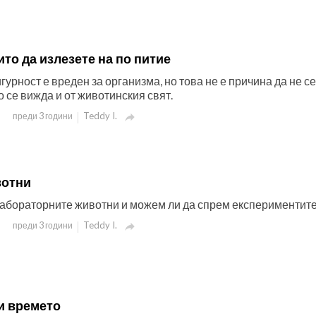
ито да излезете на по питие
гурност е вреден за организма, но това не е причина да не се
о се вижда и от животинския свят.
Teddy I.
преди 3 години

вотни
лабораторните животни и можем ли да спрем експериментите 
Teddy I.
преди 3 години

и времето