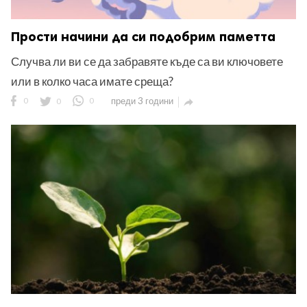
Прости начини да си подобрим паметта
Случва ли ви се да забравяте къде са ви ключовете
или в колко часа имате среща?
0
0
0
преди 3 години
