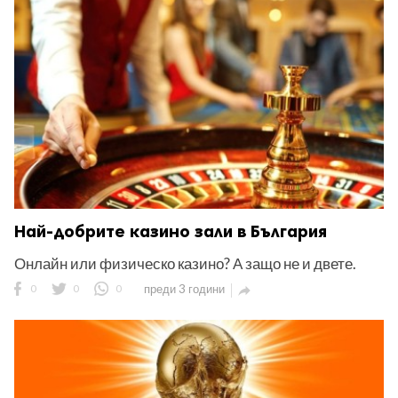
Най-добрите казино зали в България
Онлайн или физическо казино? А защо не и двете.
0
0
0
преди 3 години
