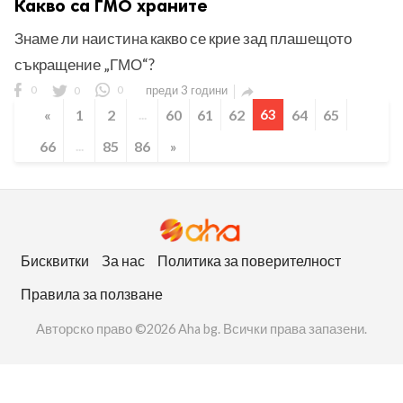
Какво са ГМО храните
Знаме ли наистина какво се крие зад плашещото
съкращение „ГМО“?
0
0
0
преди 3 години

«
1
2
...
60
61
62
63
64
65
66
...
85
86
»
Бисквитки
За нас
Политика за поверителност
Правила за ползване
Авторско право ©2026 Aha bg. Всички права запазени.