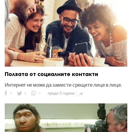
ност
пазени.
Ползата от социалните контакти
Интернет не може да замести срещите лице в лице.
0
0
0
преди 3 години
