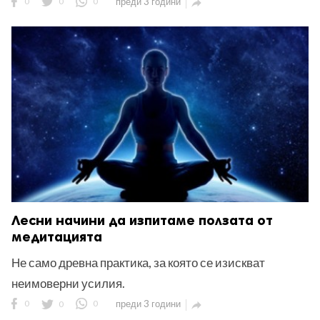
0
0
0
преди 3 години

Лесни начини да изпитаме ползата от
медитацията
Не само древна практика, за която се изискват
неимоверни усилия.
0
0
0
преди 3 години
