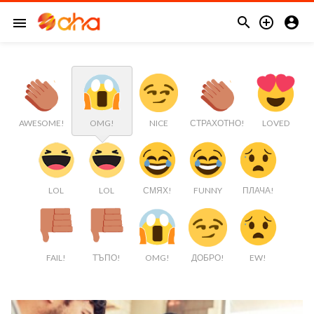



menu
AWESOME!
OMG!
NICE
СТРАХОТНО!
LOVED
LOL
LOL
СМЯХ!
FUNNY
ПЛАЧА!
FAIL!
ТЪПО!
OMG!
ДОБРО!
EW!