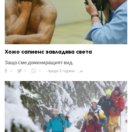
Хомо сапиенс завладява света
Защо сме доминиращият вид.
0
0
0
преди 3 години
