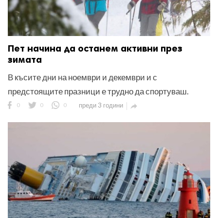
Пет начина да останем активни през
зимата
В късите дни на ноември и декември и с
предстоящите празници е трудно да спортуваш.
0
0
0
преди 3 години
