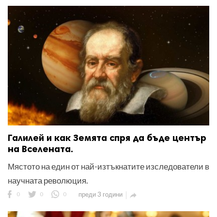
Галилей и как Земята спря да бъде център
на Вселената.
Мястото на един от най-изтъкнатите изследователи в
научната революция.
0
0
0
преди 3 години
