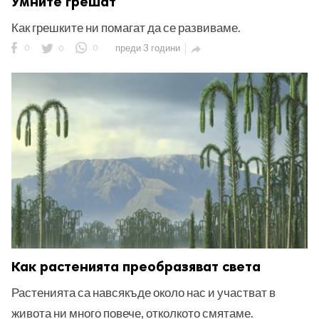
Умните грешат
Как грешките ни помагат да се развиваме.
0
0
0
преди 3 години

Как растенията преобразяват света
Растенията са навсякъде около нас и участват в
живота ни много повече, отколкото смятаме.