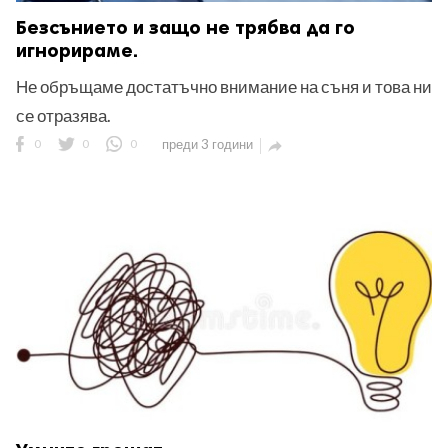
Безсънието и защо не трябва да го
игнорираме.
Не обръщаме достатъчно внимание на съня и това ни
се отразява.
0
0
0
преди 3 години
