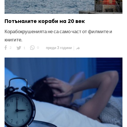
Потъналите кораби на 20 век
Корабокрушенията не са само част от филмите и
книгите.
2
1
0
преди 3 години
