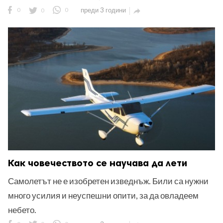
0
0
0
преди 3 години

Как човечеството се научава да лети
Самолетът не е изобретен изведнъж. Били са нужни
много усилия и неуспешни опити, за да овладеем
небето.