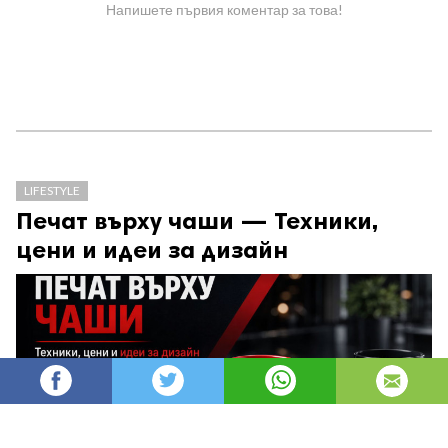
Напишете първия коментар за това!
LIFESTYLE
Печат върху чаши — Техники,
цени и идеи за дизайн