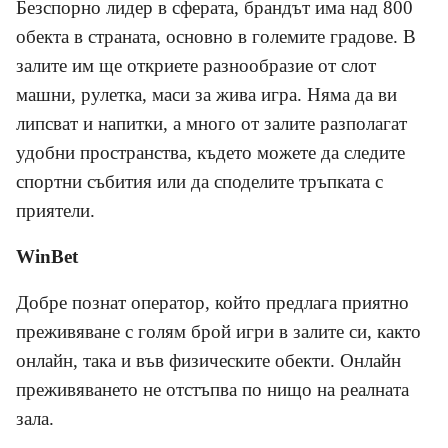
Безспорно лидер в сферата, брандът има над 800
обекта в страната, основно в големите градове. В
залите им ще откриете разнообразие от слот
машни, рулетка, маси за жива игра. Няма да ви
липсват и напитки, а много от залите разполагат
удобни пространства, където можете да следите
спортни събития или да споделите тръпката с
приятели.
WinBet
Добре познат оператор, който предлага приятно
преживяване с голям брой игри в залите си, както
онлайн, така и във физическите обекти. Онлайн
преживяването не отстъпва по нищо на реалната
зала.