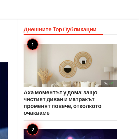
Днешните Top
Публикации

74
Аха моментът у дома: защо
чистият диван и матракът
променят повече, отколкото
очакваме