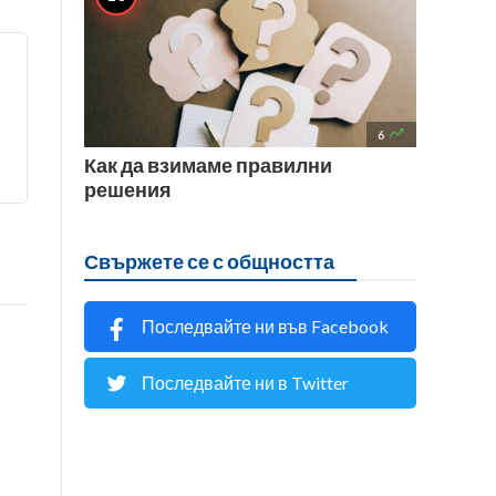

6
Как да взимаме правилни
решения
Свържете се с общността
Последвайте ни във Facebook
Последвайте ни в Twitter