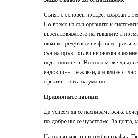
Сънят е основен процес, свързан с р
По време на сън органите и системите
възстановяването на тъканите и прем
няколко редуващи се фази и прекъсв
сън на пръв поглед не оказва влияние
недоспиването. Но това може да дов
ендокринните жлези, а и влияе силно
ефективността на ума ни.
Правилните навици
Да успеем да се наспиваме всяка вече
по-добре ще се чувстваме. За целта,
На първо място ни трябва график. Тя