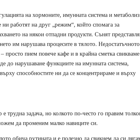
егулацията на хормоните, имунната система и метаболиз
 ни работят на друг „режим“, който спомага за
ахването на някои отпадни продукти. Сънят представля
ането им нарушава процесите в тялото. Недостатъчното
 – просто пием повече кафе и в крайна сметка свикваме
еде до нарушаване функциите на имунната система,
 върху способностите ни да се концентрираме и върху
р е трудна задача, но колкото по-често го правим толко
 можем да променим малко навиците си.
лото обича рутината и е полезно да свикнем да си ляга