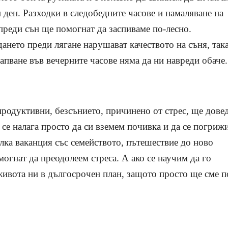
 ден. Разходки в следобедните часове и намаляване на
 преди сън ще помогнат да заспиваме по-лесно.
ането преди лягане нарушават качеството на съня, така
апване във вечерните часове няма да ни навреди обаче.
продуктивни, безсънието, причинено от стрес, ще дове
 се налага просто да си вземем почивка и да се погриж
алка ваканция със семейството, пътешествие до ново
огнат да преодолеем стреса. А ако се научим да го
ивота ни в дългосрочен план, защото просто ще сме п