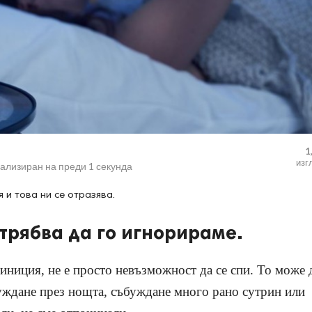
1
изг
уализиран на
преди 1 секунда
и това ни се отразява.
трябва да го игнорираме.
иниция, не е просто невъзможност да се спи. То може 
буждане през нощта, събуждане много рано сутрин или