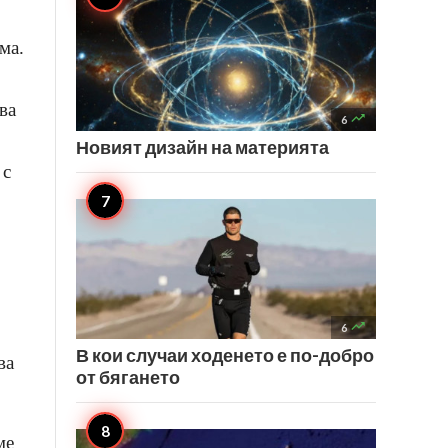
ма.
ва

6
Новият дизайн на материята
 с

6
В кои случаи ходенето е по-добро
ва
от бягането
ме