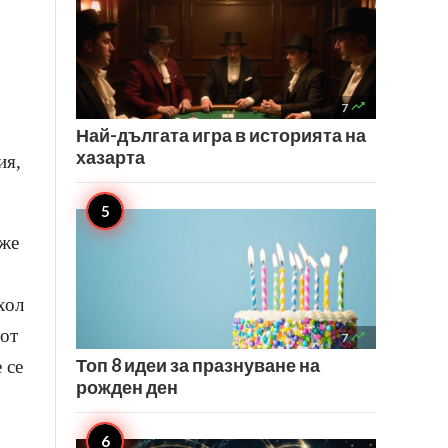

7
Най-дългата игра в историята на
хазарта
ия,
оже
хол
 от

7
Топ 8 идеи за празнуване на
 се
рожден ден