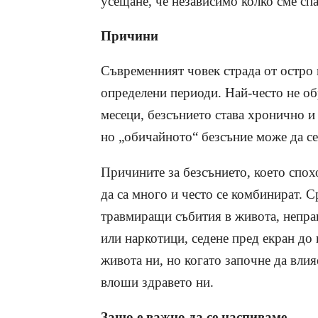
усещане, че независимо колко сме спа
Причини
Съвременният човек страда от остро 
определени периоди. Най-често не о
месеци, безсънието става хронично и
но „обичайното“ безсъние може да се
Причините за безсънието, което спох
да са много и често се комбинират. С
травмиращи събития в живота, неправ
или наркотици, седене пред екран до 
живота ни, но когато започне да влия
влоши здравето ни.
Защо е важно да се наспиваме