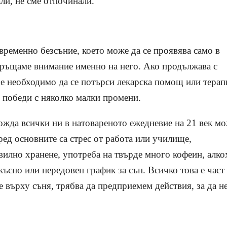
ли, не сме отпочинали.
временно безсъние, което може да се проявява само в
бръщаме внимание именно на него. Ако продължава с
 е необходимо да се потърси лекарска помощ или терап
 победи с няколко малки промени.
ожда всички ни в натовареното ежедневие на 21 век м
ред основните са стрес от работа или училище,
илно хранене, употреба на твърде много кофеин, алко
късно или нередовен график за сън. Всичко това е част
е върху съня, трябва да предприемем действия, за да не