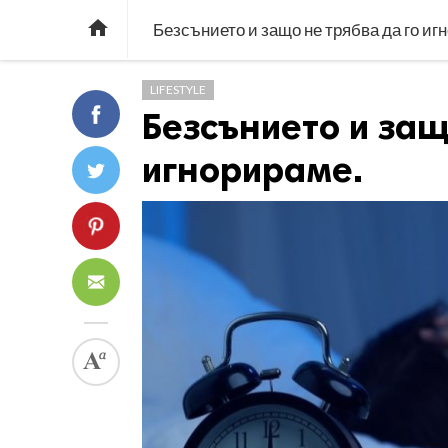

Безсънието и защо не трябва да го иг
LIFESTYLE
Безсънието и защ
игнорираме.