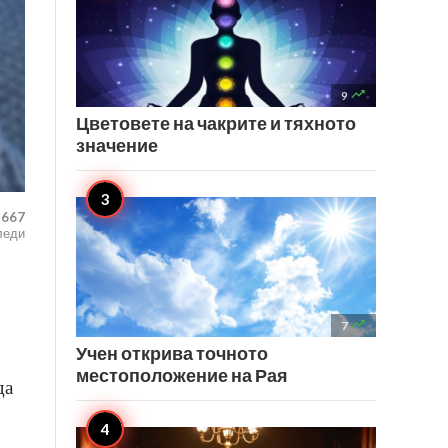

9
Цветовете на чакрите и тяхното
значение
,667
леди

7
Учен открива точното
местоположение на Рая
да