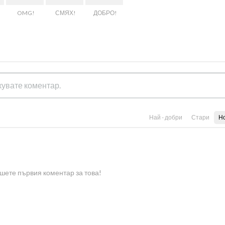
OMG!
СМЯХ!
ДОБРО!
Най - добри
Стари
Н
шете първия коментар за това!