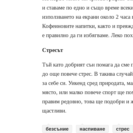
и ставаме по едно и също време всеки
използването на екрани около 2 часа
Кофеиновите напитки, както и преяжд
е правилно да ги избягваме. Леко пох
Стресът
Тъй като добрият сън помага да сме 
до още повече стрес. В такива случай
за себе си. Уикенд сред природата, м
място, или малко повече спорт ще пом
правим редовно, това ще подобри и ж
щастливи.
безсъние
наспиване
стрес