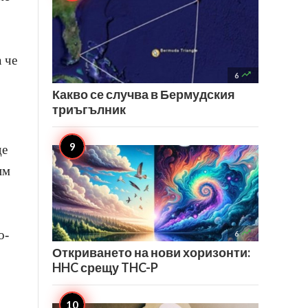
 че

6
Какво се случва в Бермудския
триъгълник
де
им

о-
6
Откриването на нови хоризонти:
HHC срещу THC-P