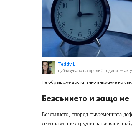
ност
пазени.
Teddy I.
публикувано на
преди 3 години
—
акт
Не обръщаме достатъчно внимание на съня 
Безсънието и защо не 
Безсънието, според съвременната деф
се изрази чрез трудно записване, съ