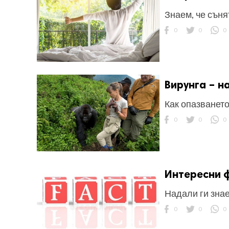
Знаем, че съня
0
0
0
Вирунга – н
Как опазването
0
0
0
Интересни ф
Надали ги знае
0
0
0