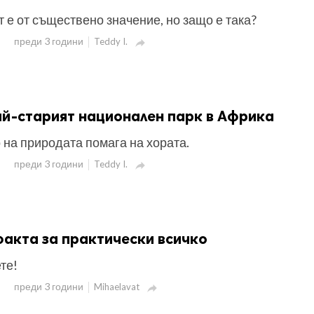
т е от съществено значение, но защо е така?
преди 3 години
Teddy I.

ай-старият национален парк в Африка
 на природата помага на хората.
преди 3 години
Teddy I.

акта за практически всичко
те!
преди 3 години
Mihaelavat
