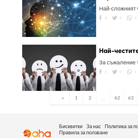
Най-сложният 
0
0
0
Най-честите
За съжаление т
1
0
1
...
«
1
2
62
63
Бисквитки
За нас
Политика за п
Правила за ползване