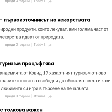
преди 3 години
Teddy I.

– първоизточникът на лекарствата
иродни продукти, които лекуват, ами голяма част от
лекарства идват от природата.
преди 3 години
Teddy I.

 туризъм процъфтява
пандемията от Ковид 19 хазартният туризъм отново
рачите отново са свободни да обикалят света и кази
а любимите си игри в търсене на печалбата.
преди 3 години
eftimma

е толкова важен