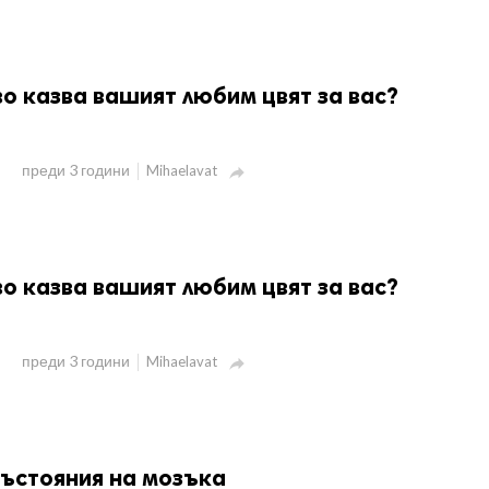
во казва вашият любим цвят за вас?
преди 3 години
Mihaelavat

во казва вашият любим цвят за вас?
преди 3 години
Mihaelavat

състояния на мозъка