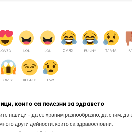
LOVED
LOL
LOL
СМЯХ!
FUNNY
ПЛАЧА!
FA
OMG!
ДОБРО!
EW!
ици, които са полезни за здравето
те навици – да се храним разнообразно, да спим, да 
много други дейности, които са здравословни.