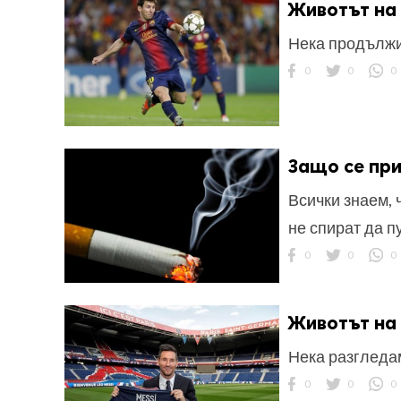
Животът на 
Нека продължи
0
0
0
Защо се пр
Всички знаем, 
не спират да п
0
0
0
Животът на 
Нека разгледа
0
0
0