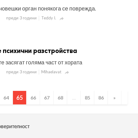
човешки орган понякога се поврежда.
преди 3 години
Teddy I.

 психични разстройства
е засягат голяма част от хората
преди 3 години
Mihaelavat

65
...
64
66
67
68
85
86
»
оверителност