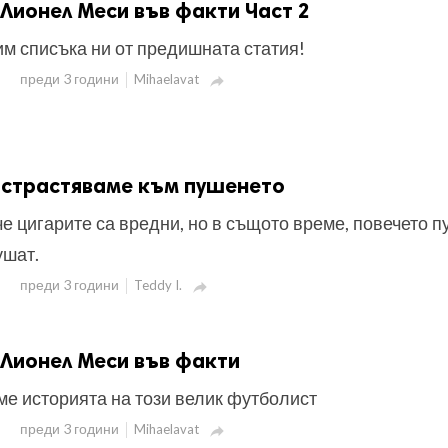
Лионел Меси във факти Част 2
м списъка ни от предишната статия!
преди 3 години
Mihaelavat

истрастяваме към пушенето
че цигарите са вредни, но в същото време, повечето 
ушат.
преди 3 години
Teddy I.

Лионел Меси във факти
ме историята на този велик футболист
преди 3 години
Mihaelavat
