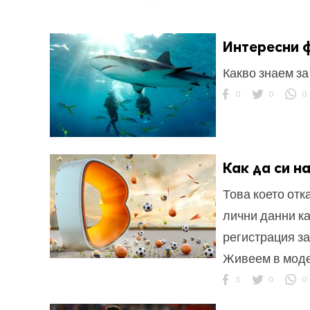
Интересни ф
Какво знаем з
0
0
0
Как да си н
Това което отк
лични данни ка
регистрация за
Живеем в модер
3
0
0