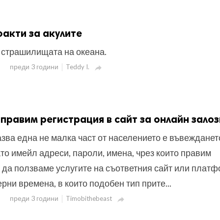
акти за акулите
а страшилищата на океана.
преди 3 години
Teddy I.

аправим регистрация в сайт за онлайн залоз
азва една не малка част от населението е въвежданет
то имейл адреси, пароли, имена, чрез които правим
 да ползваме услугите на съответния сайт или платф
ни времена, в които подобен тип прите...
преди 3 години
Timobithebeast
