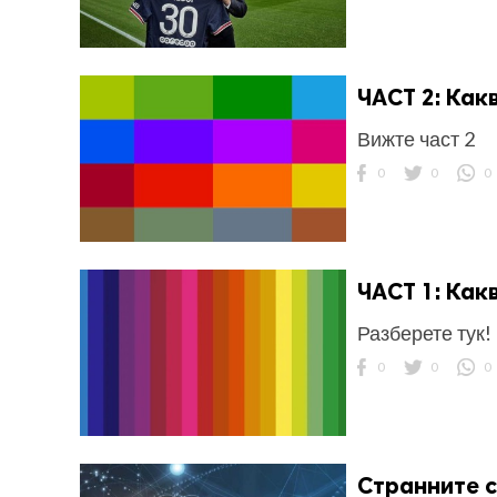
ЧАСТ 2: Как
Вижте част 2
0
0
0
ЧAСТ 1: Как
Разберете тук!
0
0
0
Странните 