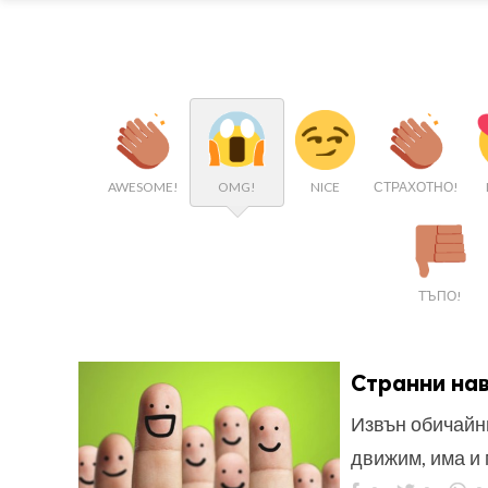
AWESOME!
OMG!
NICE
СТРАХОТНО!
ТЪПО!
Странни нав
Извън обичайни
движим, има и 