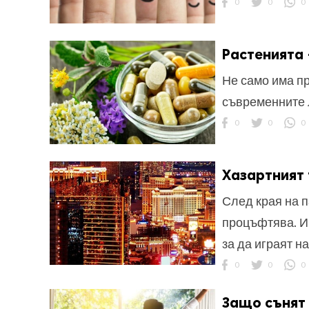
0
0
0
Растенията 
Не само има пр
съвременните 
ност
0
0
0
пазени.
Хазартният
След края на 
процъфтява. Иг
за да играят н
0
0
0
Защо сънят 