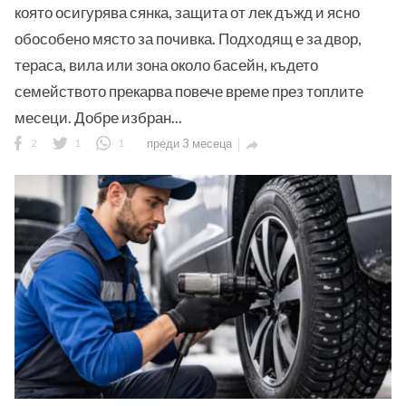
която осигурява сянка, защита от лек дъжд и ясно
обособено място за почивка. Подходящ е за двор,
тераса, вила или зона около басейн, където
семейството прекарва повече време през топлите
месеци. Добре избран...
2
1
1
преди 3 месеца
