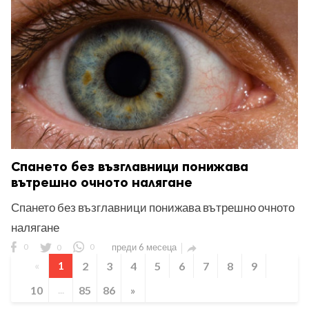
Спането без възглавници понижава
вътрешно очното налягане
Спането без възглавници понижава вътрешно очното
налягане
0
0
0
преди 6 месеца

«
1
2
3
4
5
6
7
8
9
10
...
85
86
»