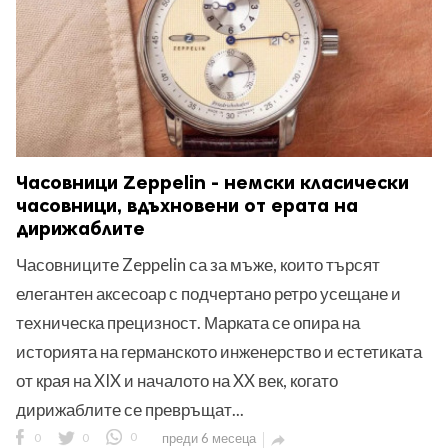
Часовници Zeppelin - немски класически
часовници, вдъхновени от ерата на
дирижаблите
Часовниците Zeppelin са за мъже, които търсят
елегантен аксесоар с подчертано ретро усещане и
техническа прецизност. Марката се опира на
историята на германското инженерство и естетиката
от края на XIX и началото на XX век, когато
дирижаблите се превръщат...
0
0
0
преди 6 месеца
