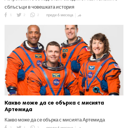
сблъсъци в човешката история
1
2
2
преди 6 месеца

Какво може да се обърка с мисията
Артемида
Какво може да се обърка с мисията Артемида
2
1
2
преди 6 месеца