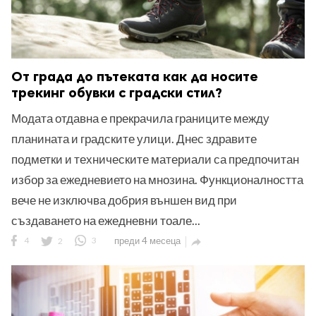
От града до пътеката как да носите
трекинг обувки с градски стил?
Модата отдавна е прекрачила границите между
планината и градските улици. Днес здравите
подметки и техническите материали са предпочитан
избор за ежедневието на мнозина. Функционалността
вече не изключва добрия външен вид при
създаването на ежедневни тоале...
4
2
3
преди 4 месеца
