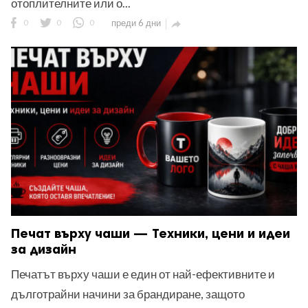
отоплителните или о...
0
0
0
преди 6 дни

Печат върху чаши — Техники, цени и идеи
за дизайн
Печатът върху чаши е един от най-ефективните и
дълготрайни начини за брандиране, защото