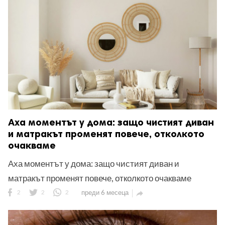
Аха моментът у дома: защо чистият диван
и матракът променят повече, отколкото
очакваме
Аха моментът у дома: защо чистият диван и
матракът променят повече, отколкото очакваме
2
2
2
преди 6 месеца
