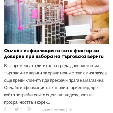
Онлайн информацията като фактор за
доверие при избора на търговска верига
В съвременната дигитална среда доверието към
търговските вериги за хранителни стоки се изгражда
още преди клиентът да прекрачи прага на магазина.
Онлайн информацията е първият ориентир, чрез
който потребителите оценяват надеждността,
прозрачността и корек...
3
1
3
преди 5 месеца
