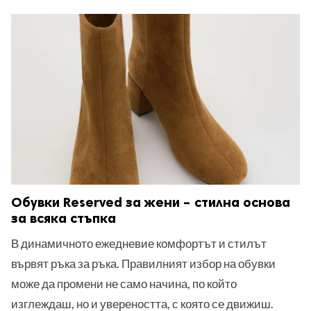
Обувки Reserved за жени – стилна основа
за всяка стъпка
В динамичното ежедневие комфортът и стилът
вървят ръка за ръка. Правилният избор на обувки
може да промени не само начина, по който
изглеждаш, но и увереността, с която се движиш.