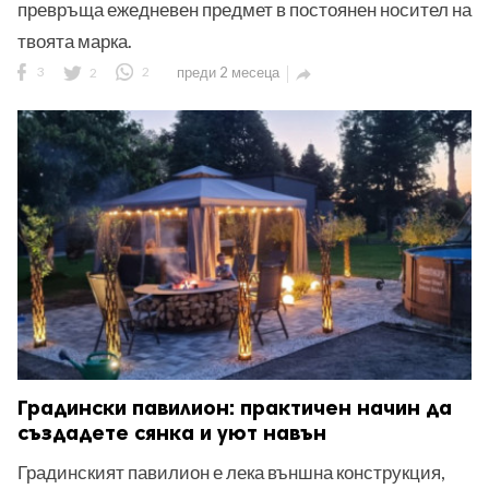
превръща ежедневен предмет в постоянен носител на
твоята марка.
3
2
2
преди 2 месеца

Градински павилион: практичен начин да
създадете сянка и уют навън
Градинският павилион е лека външна конструкция,