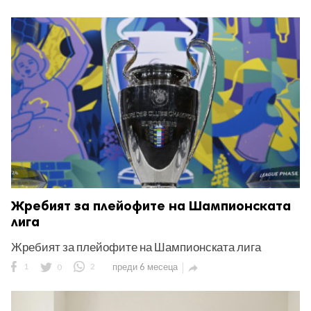
Жребият за плейофите на Шампионската
лига
Жребият за плейофите на Шампионската лига
1
0
2
преди 6 месеца
