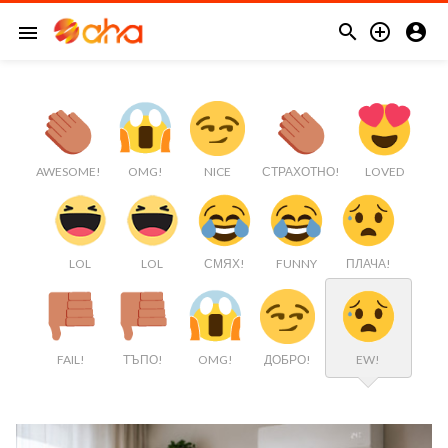



menu
AWESOME!
OMG!
NICE
СТРАХОТНО!
LOVED
LOL
LOL
СМЯХ!
FUNNY
ПЛАЧА!
FAIL!
ТЪПО!
OMG!
ДОБРО!
EW!