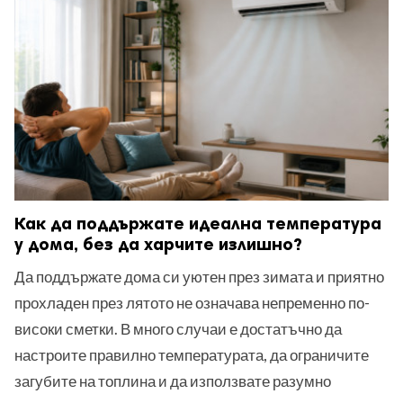
ност
пазени.
Как да поддържате идеална температура
у дома, без да харчите излишно?
Да поддържате дома си уютен през зимата и приятно
прохладен през лятото не означава непременно по-
високи сметки. В много случаи е достатъчно да
настроите правилно температурата, да ограничите
загубите на топлина и да използвате разумно