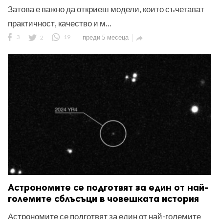
Затова е важно да откриеш модели, които съчетават
практичност, качество и м...
3
2
19
преди 5 месеца

Астрономите се подготвят за един от най-
големите сблъсъци в човешката история
Астрономите се подготвят за един от най-големите