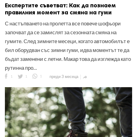
Експертите съветват: Как да познаем
правилния момент за смяна на гуми
С настъпването на пролетта все повече шофьори
започват да се замислят за сезонната смяна на
гумите. След зимните месеци, когато автомобилът е
бил оборудван със зимни гуми, идва моментът те да
бъдат заменени с летни. Макар това да изглежда като
рутинна про...
1
1
1
преди 3 месеца
