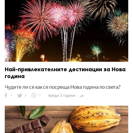
Най-привлекателните дестинации за Нова
година
Чудите ли се как се посреща Нова година по света?
0
0
0
преди 3 години
