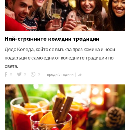
Най-странните коледни традиции
Дядо Коледа, който се вмъква през комина и носи
подаръци е само една от коледните традиции по
света.
0
0
0
преди 3 години
