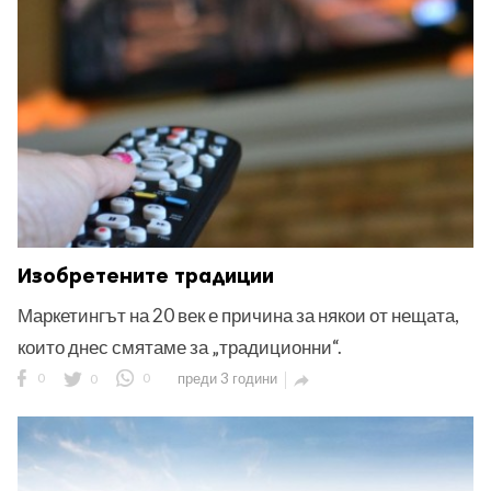
ност
пазени.
Изобретените традиции
Маркетингът на 20 век е причина за някои от нещата,
които днес смятаме за „традиционни“.
0
0
0
преди 3 години
