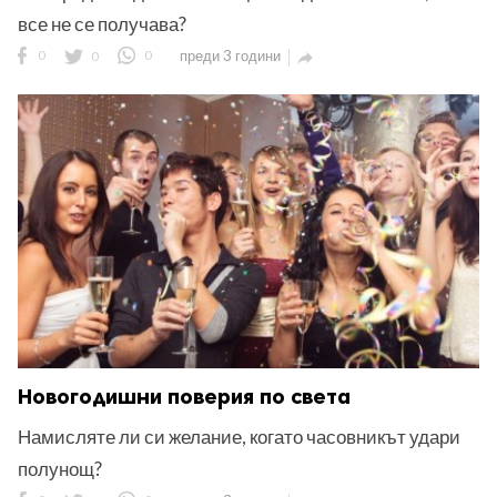
все не се получава?
0
0
0
преди 3 години

Новогодишни поверия по света
Намисляте ли си желание, когато часовникът удари
полунощ?