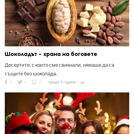
Шоколадът – храна на боговете
Десертите, с които сме свикнали, нямаше да са
същите без шоколада.
0
0
0
преди 3 години
