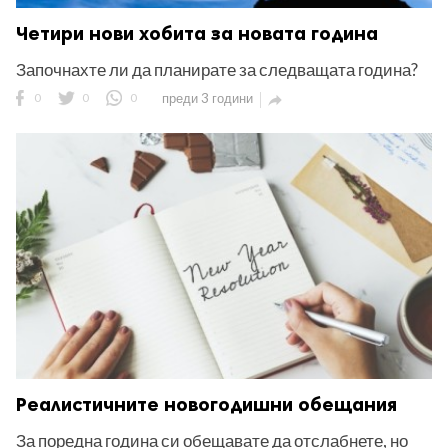
Четири нови хобита за новата година
Започнахте ли да планирате за следващата година?
0
0
0
преди 3 години

Реалистичните новогодишни обещания
За поредна година си обещавате да отслабнете, но