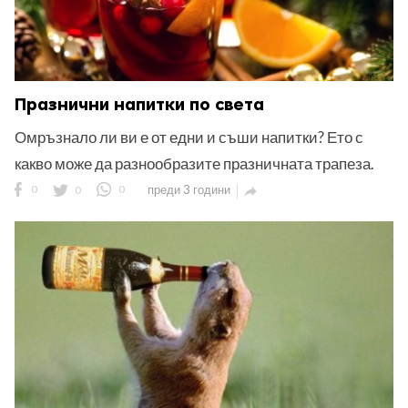
Празнични напитки по света
Омръзнало ли ви е от едни и съши напитки? Ето с
какво може да разнообразите празничната трапеза.
0
0
0
преди 3 години
