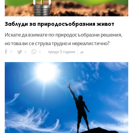
Заблуди за природосъобразния живот
Искате да взимате по-природосъобразни решения,
но това ви се струва трудно и нереалистично?
0
0
0
преди 3 години
