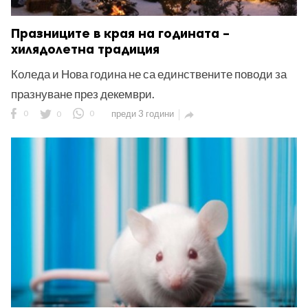
Празниците в края на годината –
хилядолетна традиция
Коледа и Нова година не са единствените поводи за
празнуване през декември.
0
0
0
преди 3 години
