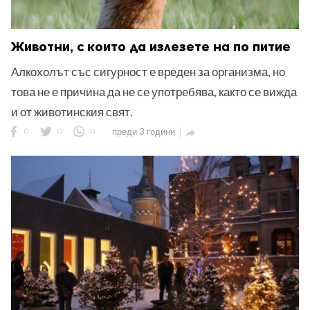
Животни, с които да излезете на по питие
Алкохолът със сигурност е вреден за организма, но
това не е причина да не се употребява, както се вижда
и от животинския свят.
0
0
0
преди 3 години
