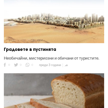
Градовете в пустинята
Необичайни, мистериозни и обичани от туристите.
0
0
0
преди 3 години
