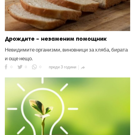
Дрождите – незаменим помощник
Невидимите организми, виновници за хляба, бирата
и още нещо.
0
0
0
преди 3 години
