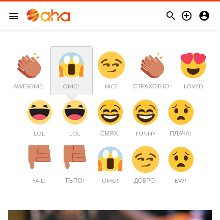



menu
AWESOME!
OMG!
NICE
СТРАХОТНО!
LOVED
LOL
LOL
СМЯХ!
FUNNY
ПЛАЧА!
FAIL!
ТЪПО!
OMG!
ДОБРО!
EW!