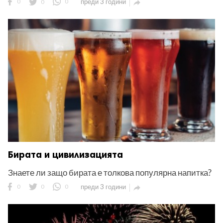
0
0
0
преди 3 години

Бирата и цивилизацията
Знаете ли защо бирата е толкова популярна напитка?
0
0
0
преди 3 години
