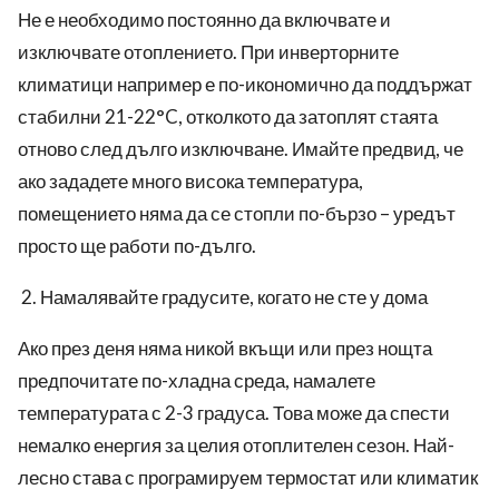
Не е необходимо постоянно да включвате и
изключвате отоплението. При инверторните
климатици например е по-икономично да поддържат
стабилни 21-22°C, отколкото да затоплят стаята
отново след дълго изключване. Имайте предвид, че
ако зададете много висока температура,
помещението няма да се стопли по-бързо – уредът
просто ще работи по-дълго.
Намалявайте градусите, когато не сте у дома
Ако през деня няма никой вкъщи или през нощта
предпочитате по-хладна среда, намалете
температурата с 2-3 градуса. Това може да спести
немалко енергия за целия отоплителен сезон. Най-
лесно става с програмируем термостат или климатик