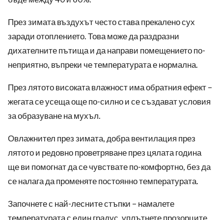
През зимата въздухът често става прекалено сух
заради отоплението. Това може да раздразни
дихателните пътища и да направи помещението по-
неприятно, въпреки че температурата е нормална.
През лятото високата влажност има обратния ефект –
жегата се усеща още по-силно и се създават условия
за образуване на мухъл.
Овлажнител през зимата, добра вентилация през
лятото и редовно проветряване през цялата година
ще ви помогнат да се чувствате по-комфортно, без да
се налага да променяте постоянно температурата.
Започнете с най-лесните стъпки – намалете
температурата с един градус, уплътнете прозорците