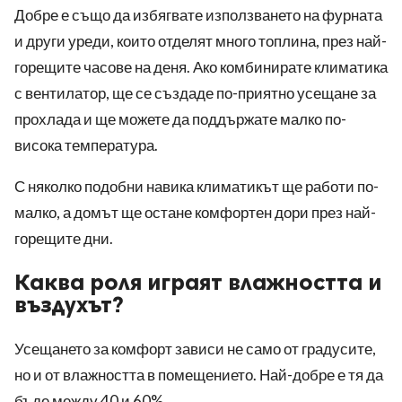
Добре е също да избягвате използването на фурната
и други уреди, които отделят много топлина, през най-
горещите часове на деня. Ако комбинирате климатика
с вентилатор, ще се създаде по-приятно усещане за
прохлада и ще можете да поддържате малко по-
висока температура.
С няколко подобни навика климатикът ще работи по-
малко, а домът ще остане комфортен дори през най-
горещите дни.
Каква роля играят влажността и
въздухът?
Усещането за комфорт зависи не само от градусите,
но и от влажността в помещението. Най-добре е тя да
бъде между 40 и 60%.