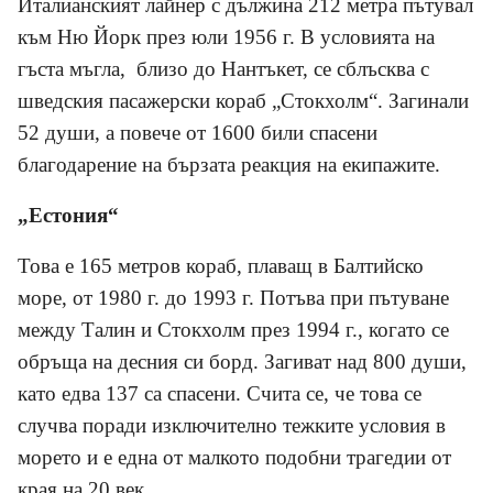
Италианският лайнер с дължина 212 метра пътувал
към Ню Йорк през юли 1956 г. В условията на
гъста мъгла, близо до Нантъкет, се сблъсква с
шведския пасажерски кораб „Стокхолм“. Загинали
52 души, а повече от 1600 били спасени
благодарение на бързата реакция на екипажите.
„Естония“
Това е 165 метров кораб, плаващ в Балтийско
море, от 1980 г. до 1993 г. Потъва при пътуване
между Талин и Стокхолм през 1994 г., когато се
обръща на десния си борд. Загиват над 800 души,
като едва 137 са спасени. Счита се, че това се
случва поради изключително тежките условия в
морето и е една от малкото подобни трагедии от
края на 20 век.