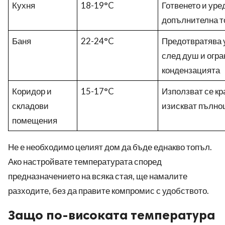
Кухня
18-19°C
Готвенето и уре
допълнителна т
Баня
22-24°C
Предотвратява 
след душ и огр
кондензацията
Коридор и
15-17°C
Използват се кр
складови
изискват пълно
помещения
Не е необходимо целият дом да бъде еднакво топъл.
Ако настройвате температурата според
предназначението на всяка стая, ще намалите
разходите, без да правите компромис с удобството.
Защо по-високата температура