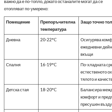
важно да е по-топло, докато останалите могат да се
отопляват по-умерено:
Помещение
Препоръчителна
Защо точно то
температура
Дневна
20-22°C
Осигурява комф
ежедневни дейно
вкъщи
Спалня
16-19°C
По-хладната ср
естественото о
тялото и качест
Детска стая
18-20°C
Балансира межд
комфорт и пред
пресушен възду