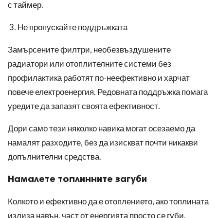
с таймер.
Не пропускайте поддръжката
Замърсените филтри, необезвъздушените
радиатори или отоплителните системи без
профилактика работят по-неефективно и харчат
повече електроенергия. Редовната поддръжка помага
уредите да запазят своята ефективност.
Дори само тези няколко навика могат осезаемо да
намалят разходите, без да изискват почти никакви
допълнителни средства.
Намалете топлинните загуби
Колкото и ефективно да е отоплението, ако топлината
излиза навън, част от енергията просто се губи.