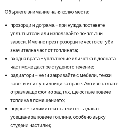
Обърнете внимание на няколко места:
прозорци и дограма – при нужда поставете
уплътнители или използвайте по-плътни
завеси. Именно през прозорците често се губи
значителна част от топлината;
входна врата – уплътнение или четка в долната
част може да спре студеното течение;
радиатори – не ги закривайте с мебели, тежки
завеси или сушилници за пране. Ако използвате
отразяващо фолио зад тях, ще остане повече
топлина в помещението;
подове – килимите и пътеките създават
усещане за повече топлина, особено върху
студени настилки;