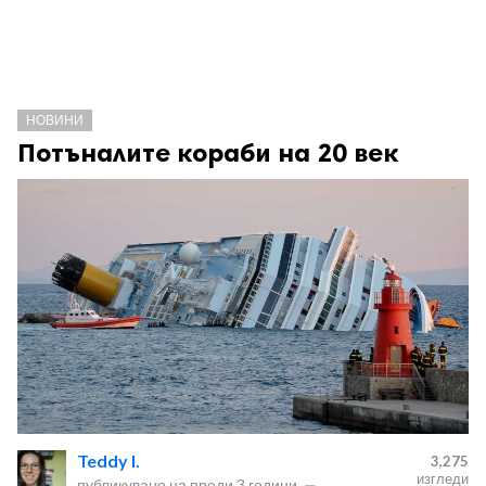
НОВИНИ
Потъналите кораби на 20 век
Teddy I.
3,275
изгледи
публикувано на
преди 3 години
—