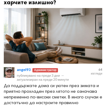
харчите излишно?
angel93
64
Администратор
изгледи
публикувано на
преди 3 дни
—
актуализиран на
преди 20 минути
Да поддържате дома си уютен през зимата и
приятно прохладен през лятото не означава
непременно по-високи сметки. В много случаи е
достатъчно да настроите правилно