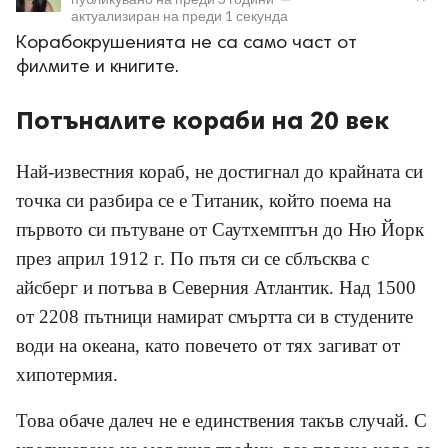
актуализиран на
преди 1 секунда
Корабокрушенията не са само част от
филмите и книгите.
Потъналите кораби на 20 век
ност
Най-известния кораб, не достигнал до крайната си
пазени.
точка си разбира се е Титаник, който поема на
първото си пътуване от Саутхемптън до Ню Йорк
през април 1912 г. По пътя си се сблъсква с
айсберг и потъва в Северния Атлантик. Над 1500
от 2208 пътници намират смъртта си в студените
води на океана, като повечето от тях загиват от
хипотермия.
Това обаче далеч не е единствения такъв случай. С