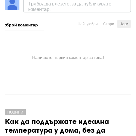
Най - добри
Стари
Нови
:брой коментар
Напишете първия коментар за това!
НОВИНИ
Как да поддържате идеална
температура у дома, без да