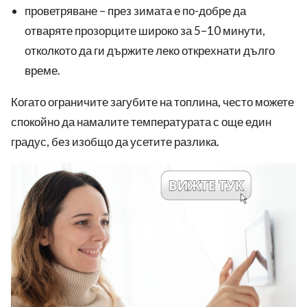
проветряване – през зимата е по-добре да
отваряте прозорците широко за 5–10 минути,
отколкото да ги държите леко открехнати дълго
време.
Когато ограничите загубите на топлина, често можете
спокойно да намалите температурата с още един
градус, без изобщо да усетите разлика.