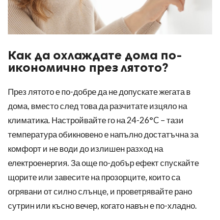
Как да охлаждате дома по-
икономично през лятото?
През лятото е по-добре да не допускате жегата в
дома, вместо след това да разчитате изцяло на
климатика. Настройвайте го на 24-26°C – тази
температура обикновено е напълно достатъчна за
комфорт и не води до излишен разход на
електроенергия. За още по-добър ефект спускайте
щорите или завесите на прозорците, които са
огрявани от силно слънце, и проветрявайте рано
сутрин или късно вечер, когато навън е по-хладно.