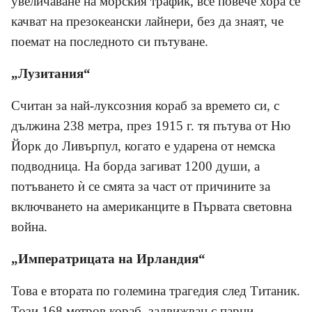
увеличаване на морския трафик, все повече хора се
качват на презокеански лайнери, без да знаят, че
поемат на последното си пътуване.
„Лузитания“
Считан за най-луксозния кораб за времето си, с
дължина 238 метра, през 1915 г. тя пътува от Ню
Йорк до Ливърпул, когато е ударена от немска
подводница. На борда загиват 1200 души, а
потъването
ѝ
се смята за част от причините за
включването на американците в Първата световна
война.
„Императрицата на Ирландия“
Това е втората по големина трагедия след Титаник.
Този 168 метров кораб, задвижван с парни