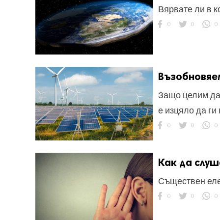
Вярвате ли в 
0
0
0
Възобновяе
Защо целим да
е изцяло да ги
0
0
0
Как да слу
Съществен еле
0
0
0