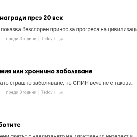
награди през 20 век
 показва безспорен принос за прогреса на цивилизац
преди 3 години
Teddy I.

мия или хронично заболяване
ато страшно заболяване, но СПИН вече не е такова.
преди 3 години
Teddy I.

ботите
ени светът с навлизането на изкуствения интелект и