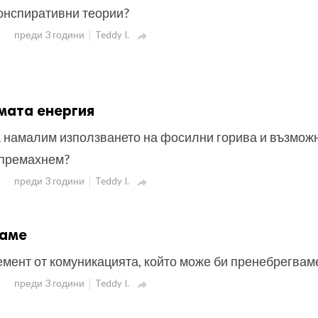
конспиративни теории?
преди 3 години
Teddy I.

мата енергия
 намалим използването на фосилни горива и възмож
 премахнем?
преди 3 години
Teddy I.

шаме
мент от комуникацията, който може би пренебрегвам
преди 3 години
Teddy I.
