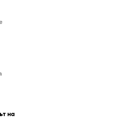
е
а
ът на