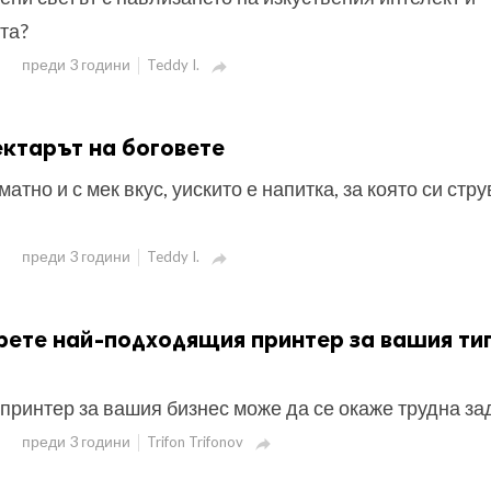
та?
преди 3 години
Teddy I.

ектарът на боговете
атно и с мек вкус, уискито е напитка, за която си стру
преди 3 години
Teddy I.

рете най-подходящия принтер за вашия ти
принтер за вашия бизнес може да се окаже трудна за
преди 3 години
Trifon Trifonov
