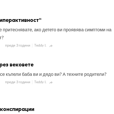
хиперактивност“
е притеснявате, ако детето ви проявява симптоми на
т?
преди 3 години
Teddy I.

рез вековете
 се къпели баба ви и дядо ви? А техните родители?
преди 3 години
Teddy I.

 конспирации