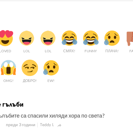
LOVED
LOL
LOL
СМЯХ!
FUNNY
ПЛАЧА!
FA
OMG!
ДОБРО!
EW!
 гълъби
гълъбите са спасили хиляди хора по света?
преди 3 години
Teddy I.
