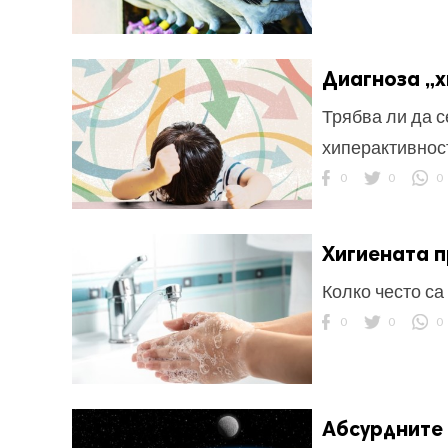
Диагноза „
Трябва ли да с
хиперактивнос
ност
0
0
0
пазени.
Хигиената п
Колко често са
0
0
0
Абсурдните