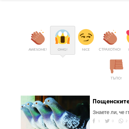
AWESOME!
OMG!
NICE
СТРАХОТНО!
ТЪПО!
Пощенските
Знаете ли, че 
1
0
2