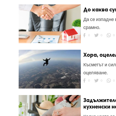
До каква су
Да се изпадне 
срамно.
0
0
0
Хора, оцеле
Късметът и сил
оцеляване.
0
0
0
Задължителе
кухненски 