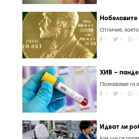
Нобеловите 
Отличие, което
0
0
0
ХИВ – панде
Познаваме го к
0
0
0
Идват ли ро
Как ще се пром