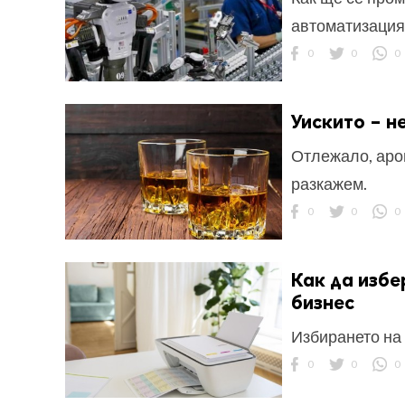
автоматизация
0
0
0
Уискито – н
Отлежало, аром
разкажем.
0
0
0
Как да избе
бизнес
Избирането на 
0
0
0