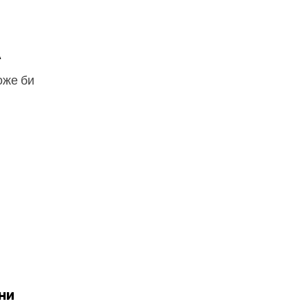
л
оже би
ни