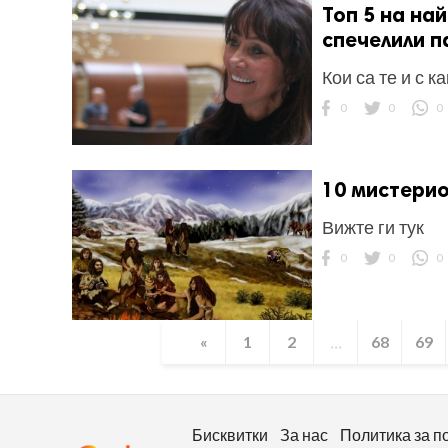
Топ 5 на на
спечелили п
Кои са те и с к
0
0
0
10 мистерио
Вижте ги тук
0
0
0
...
«
1
2
68
69
Бисквитки
За нас
Политика за п