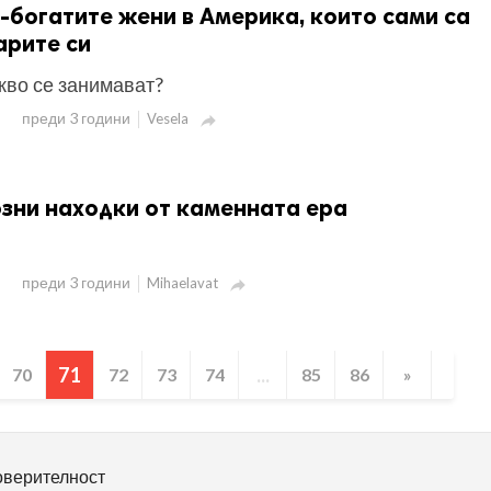
й-богатите жени в Америка, които сами са
арите си
акво се занимават?
преди 3 години
Vesela

зни находки от каменната ера
преди 3 години
Mihaelavat

71
...
70
72
73
74
85
86
»
оверителност