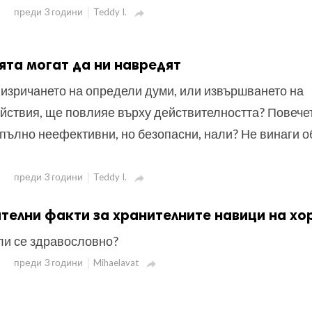
преди 3 години
Teddy I.

ята могат да ни навредят
 изричането на определи думи, или извършването на
йствия, ще повлияе върху действителността? Повече
пълно неефективни, но безопасни, нали? Не винаги о
преди 3 години
Teddy I.

телни факти за хранителните навици на хо
ли се здравословно?
преди 3 години
Mihaelavat
