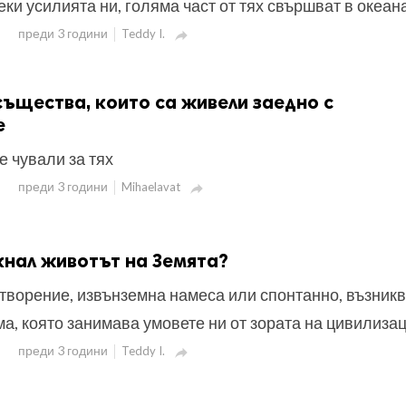
еки усилията ни, голяма част от тях свършват в океана
преди 3 години
Teddy I.

същества, които са живели заедно с
е
е чували за тях
преди 3 години
Mihaelavat

кнал животът на Земята?
творение, извънземна намеса или спонтанно, възник
ма, която занимава умовете ни от зората на цивилизац
преди 3 години
Teddy I.
