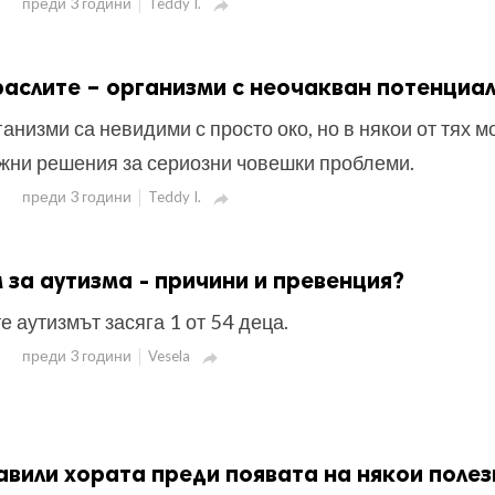
преди 3 години
Teddy I.

аслите – организми с неочакван потенциа
анизми са невидими с просто око, но в някои от тях м
ожни решения за сериозни човешки проблеми.
преди 3 години
Teddy I.

 за аутизма - причини и превенция?
 аутизмът засяга 1 от 54 деца.
преди 3 години
Vesela

авили хората преди появата на някои полез