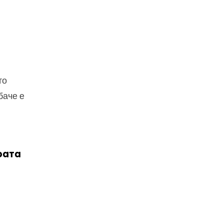
то
баче е
рата