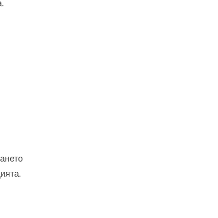
.
ването
ията.