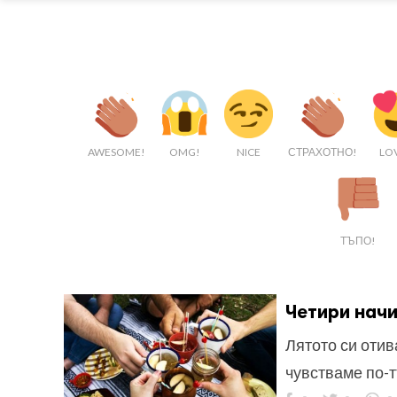
AWESOME!
OMG!
NICE
СТРАХОТНО!
LO
ТЪПО!
Четири начи
Лятото си отив
чувстваме по-т