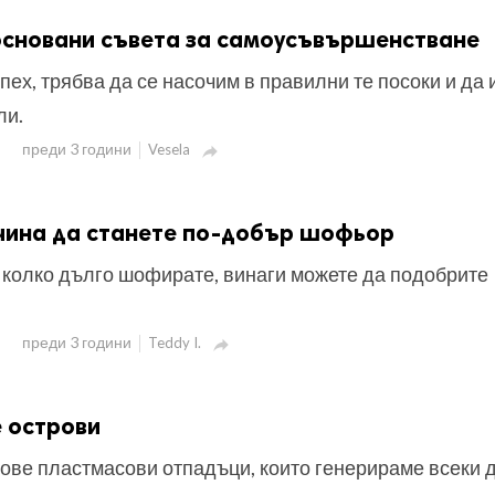
основани съвета за самоусъвършенстване
пех, трябва да се насочим в правилни те посоки и да
ли.
преди 3 години
Vesela

ачина да станете по-добър шофьор
 колко дълго шофирате, винаги можете да подобрите
преди 3 години
Teddy I.

 острови
ове пластмасови отпадъци, които генерираме всеки д