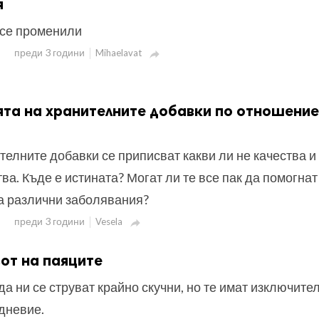
я
 се променили
преди 3 години
Mihaelavat

ята на хранителните добавки по отношение
телните добавки се приписват какви ли не качества и
ва. Къде е истината? Могат ли те все пак да помогнат
а различни заболявания?
преди 3 години
Vesela

от на паяците
а ни се струват крайно скучни, но те имат изключите
дневие.