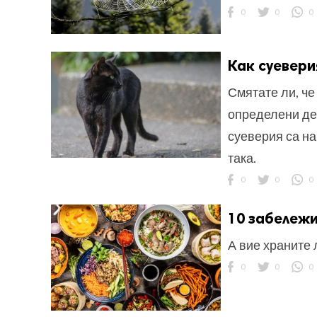
0
0
0
Как суевери
Смятате ли, че
определени де
суеверия са на
така.
0
0
0
10 забележи
А вие храните 
0
0
0