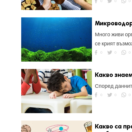
0
0
0
Микроводор
Много живи орг
се крият възм
ност
0
0
0
пазени.
Какво знаем
Според данните
0
0
0
Какво са пр