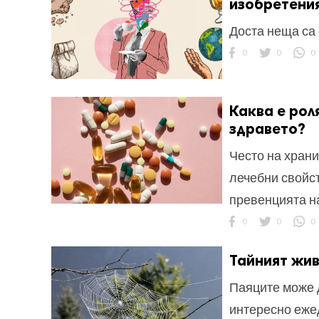
изобретени
Доста неща са
0
0
0
Каква е рол
здравето?
Често на храни
лечебни свойст
превенцията н
0
0
0
Тайният жив
Паяците може д
интересно еже