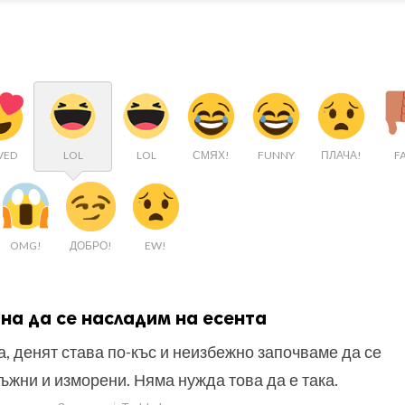
VED
LOL
LOL
СМЯХ!
FUNNY
ПЛАЧА!
FA
OMG!
ДОБРО!
EW!
на да се насладим на есента
а, денят става по-къс и неизбежно започваме да се
ъжни и изморени. Няма нужда това да е така.