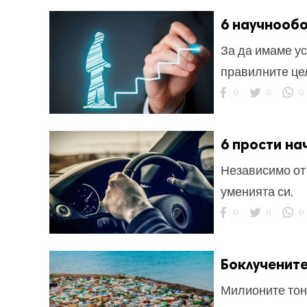
6 научнооб
За да имаме ус
правилните це
0
0
0
6 прости н
Независимо от
уменията си.
0
0
0
Боклучените
Милионите тон