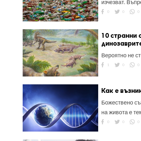
изчезват. Въпр
0
0
0
10 странни 
динозаврит
Вероятно не ст
1
0
0
Как е възни
Божествено съ
на живота е те
0
0
0