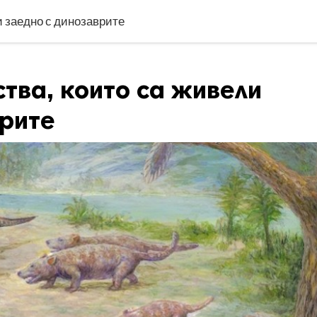
и заедно с динозаврите
тва, които са живели
врите