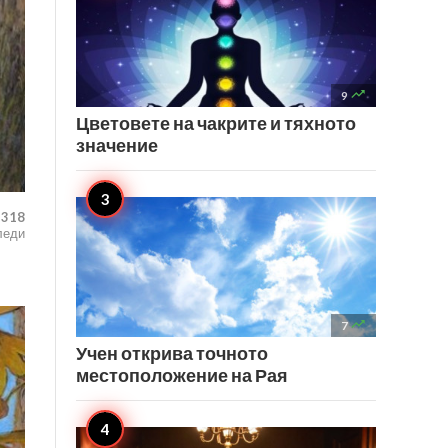

9
Цветовете на чакрите и тяхното
значение
,318
леди

7
Учен открива точното
местоположение на Рая