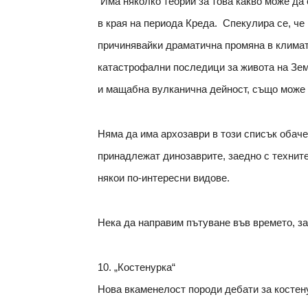
Има няколко теории за това какво може да 
в края на периода Креда. Спекулира се, че
причинявайки драматична промяна в климат
катастрофални последици за живота на Зем
и мащабна вулканична дейност, също може д
Няма да има архозаври в този списък обаче.
принадлежат динозаврите, заедно с технит
някои по-интересни видове.
Нека да направим пътуване във времето, з
10. „Костенурка“
Нова вкаменелост породи дебати за костен