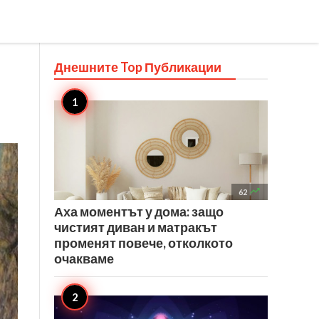
Днешните Top
Публикации

62
Аха моментът у дома: защо
чистият диван и матракът
променят повече, отколкото
очакваме