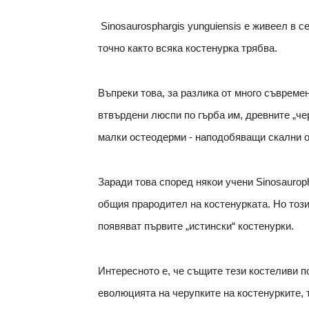
Sinosaurosphargis yunguiensis е живеел в 
точно както всяка костенурка трябва.
Въпреки това, за разлика от много съвремен
втвърдени люспи по гърба им, древните „че
малки остеодерми - наподобяващи скални о
Заради това според някои учени Sinosauroph
общия прародител на костенурката. Но този
появяват първите „истински“ костенурки.
Интересното е, че същите тези костеливи п
еволюцията на черупките на костенурките, 