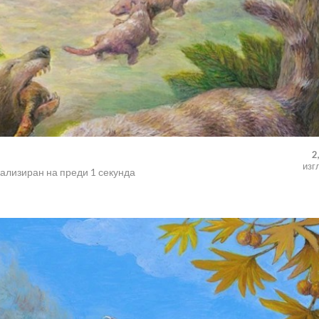
2
изг
уализиран на
преди 1 секунда