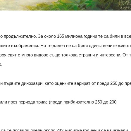
о продължително. За около 165 милиона години те са били в вс
ашите въображения. Но те далеч не са били единствените живот
воя свят с много видове също толкова странни и интересни. От 
о.
ли първите динозаври, като оценките варират от преди 250 до пр
или през периода триас (преди приблизително 250 до 200
 са се появили преди около 243 милиона години и са изчезнали