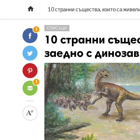

10 странни същества, които са живел
СПИСЪЦИ
1
10 странни същес
заедно с диноза
1