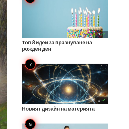

7
Топ 8 идеи за празнуване на
рожден ден

6
Новият дизайн на материята