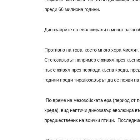
преди 66 милиона години.
Динозаврите са еволюирали в много разноо
Противно на това, което много хора мислят
Стегозавърът например е живял през късни
пък е живял през периода късна креда, пре
години преди тиранозавърът да се появи на
По време на мезозойската ера (период от п
креда), вид нептичи динозавър еволюира въ
предшественик на всички птици. Последния