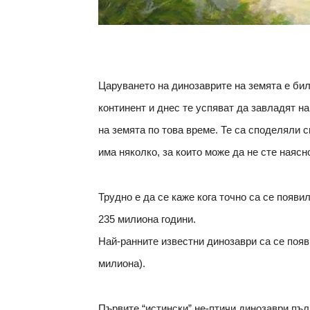
Царуването на динозаврите на земята е бил
континент и днес те успяват да завладят н
на земята по това време. Те са споделяли с
има няколко, за които може да не сте наясн
Трудно е да се каже кога точно са се появи
235 милиона години.
Най-ранните известни динозаври са се появ
милиона).
Първите “истински” не-птичи динозаври пъл