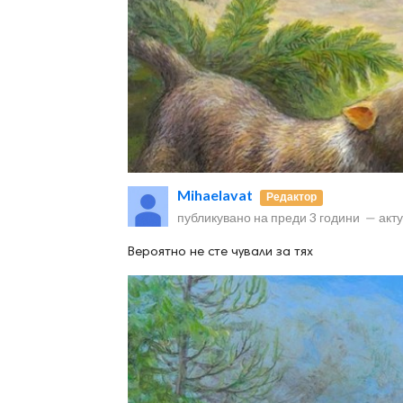
ност
пазени.
Mihaelavat
Редактор
публикувано на
преди 3 години
—
акт
Вероятно не сте чували за тях