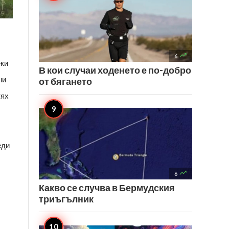

6
еки
В кои случаи ходенето е по-добро
ни
от бягането
тях
еди

6
Какво се случва в Бермудския
триъгълник