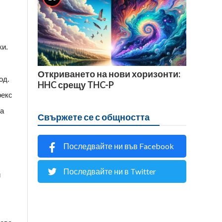
ки.

6
Откриването на нови хоризонти:
иод.
HHC срещу THC-P
рекс
на
Свържете се с общността
Последвайте ни във Facebook
Последвайте ни в Twitter
и