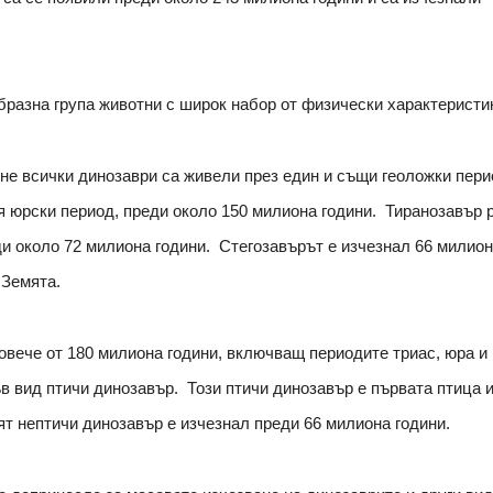
бразна група животни с широк набор от физически характеристи
, не всички динозаври са живели през един и същи геоложки пер
я юрски период, преди около 150 милиона години. Тиранозавър 
ди около 72 милиона години. Стегозавърът е изчезнал 66 милио
 Земята.
овече от 180 милиона години, включващ периодите триас, юра и
в вид птичи динозавър. Този птичи динозавър е първата птица 
т нептичи динозавър е изчезнал преди 66 милиона години.