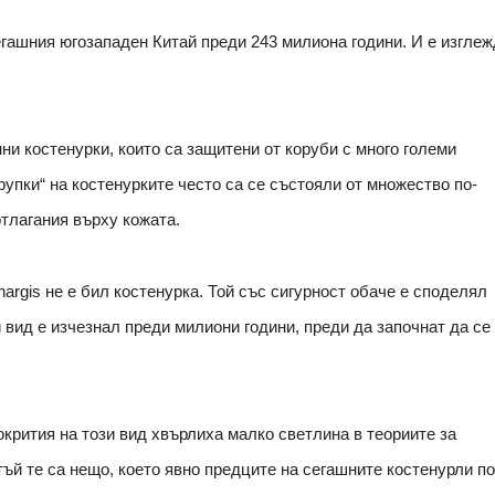
сегашния югозападен Китай преди 243 милиона години. И е изгле
ни костенурки, които са защитени от коруби с много големи
рупки“ на костенурките често са се състояли от множество по-
тлагания върху кожата.
argis не е бил костенурка. Той със сигурност обаче е споделял
 вид е изчезнал преди милиони години, преди да започнат да се
окрития на този вид хвърлиха малко светлина в теориите за
тъй те са нещо, което явно предците на сегашните костенурли по