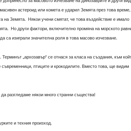
е допринесло за масовото изчезване на динозаврите и други ви
 масивен астероид или комета е ударил Земята през това време,
а на Земята. Някои учени смятат, че това въздействие е имало
ята. Но други фактори, включително промяна на морското рав
а са изиграли значителна роля в това масово изчезване.
 Терминът „архозавър“ се отнася за класа на създания, към кой
е съвременници, птиците и крокодилите. Вместо това, ще видим
а да разгледаме някои много странни същества!
урките и техния произход.