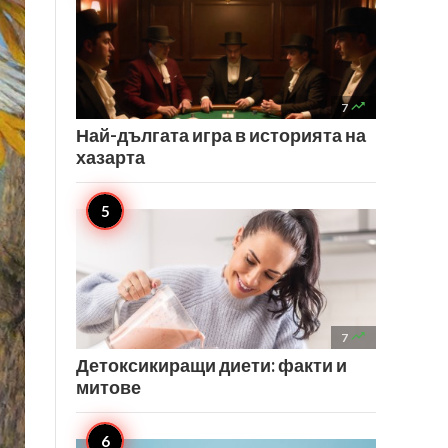

7
Най-дългата игра в историята на
хазарта

7
Детоксикиращи диети: факти и
митове