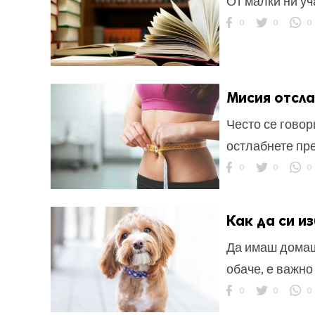
От малки ни уч
0
0
0
Мисия отсла
Често се говор
остлабнете пре
0
0
0
Как да си 
Да имаш домаш
обаче, е важно
0
0
0