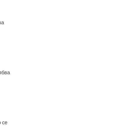
ва
ябва
 се