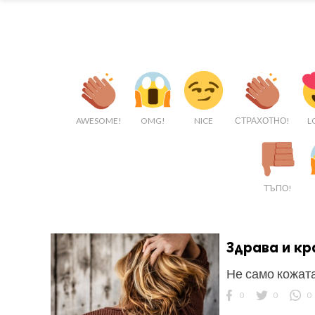
AWESOME!
OMG!
NICE
СТРАХОТНО!
L
ТЪПО!
Здрава и кр
Не само кожата
0
0
0