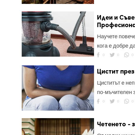
Идеи и Съве
Професиона
Научете повеч
кога е добре д
0
0
0
Цистит през
Циститът е неп
по-мъчителен 
0
0
0
Четенето - 