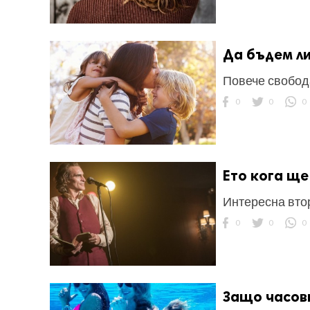
Да бъдем ли
Повече свобод
ност
0
0
0
пазени.
Ето кога ще
Интересна втор
0
0
0
Защо часовн