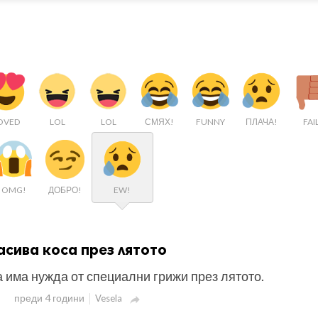
OVED
LOL
LOL
СМЯХ!
FUNNY
ПЛАЧА!
FAI
OMG!
ДОБРО!
EW!
асива коса през лятото
 има нужда от специални грижи през лятото.
преди 4 години
Vesela
