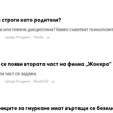
 строги като родители?
а или повече дисциплина? Какво съветват психолози
преди 4 години
Vesela

 се появи втората част на филма „Жокера”
а част се задава.
преди 4 години
Naseto02

иците за гмуркане имат въртящи се безел