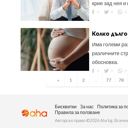
крие зад нея и
0
0
0
Колко дълго
Има големи ра
различните стр
обосновка.
0
0
0
...
«
1
2
77
78
Бисквитки
За нас
Политика за п
Правила за ползване
Авторско право ©2026 Aha bg. Всички