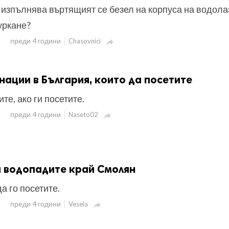
 изпълнява въртящият се безел на корпуса на водола
уркане?
преди 4 години
Chasovnici

нации в България, които да посетите
те, ако ги посетите.
преди 4 години
Naseto02

а водопадите край Смолян
а го посетите.
преди 4 години
Vesela
