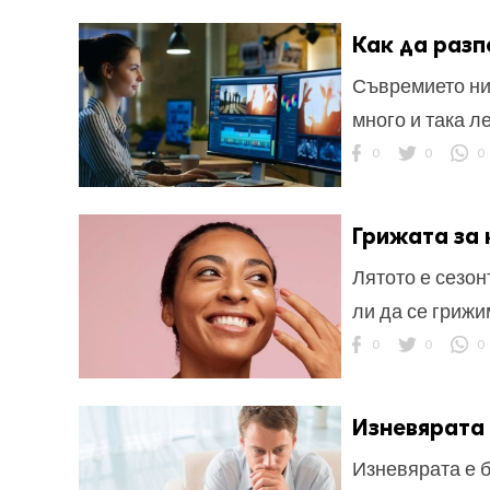
Как да раз
Съвремието ни 
много и така л
0
0
0
Грижата за 
Лятото е сезон
ли да се грижи
0
0
0
Изневярата 
Изневярата е 