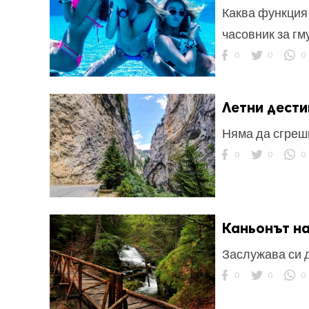
Каква функция
часовник за гм
0
0
0
Летни дести
Няма да сгреши
0
0
0
Каньонът н
Заслужава си д
0
0
0