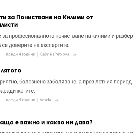
ти за Почистване на Килими от
листи
е за професионалното почистване на килими и разбер
а се доверите на експертите.
преди 4 години
GabrielaPetkova

 лятото
риятно, болезнено заболяване, а през летния период
заради жегите.
преди 4 години
Vesela

защо е важно и какво ни дава?