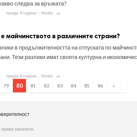
 какво следва за връзката?
преди 4 години
Vesela

 е майчинството в различните страни?
злики в продължителността на отпуската по майчинст
ани. Тези разлики имат своята културна и икономиче
преди 4 години
Vesela

80
79
81
82
83
84
85
86
»
оверителност
 права запазени.