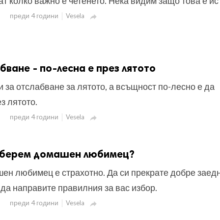
ат колко важно е четенето. Нека видим защо това е ис
преди 4 години
Vesela

бване - по-лесна е през лятото
и за отслабване за лятото, а всъщност по-лесно е да
з лятото.
преди 4 години
Vesela

изберем домашен любимец?
ен любимец е страхотно. Да си прекрате добре заед
 да направите правилния за вас избор.
преди 4 години
Vesela
