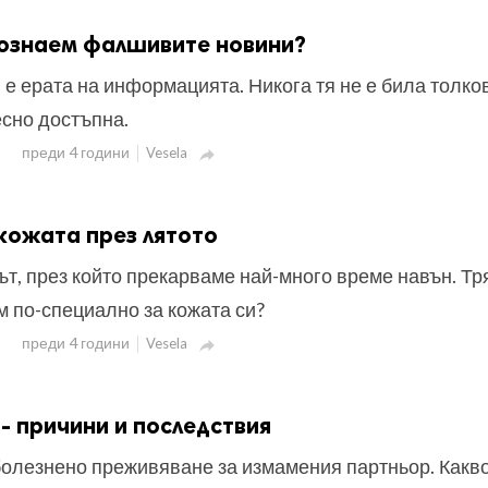
познаем фалшивите новини?
е ерата на информацията. Никога тя не е била толко
есно достъпна.
преди 4 години
Vesela

кожата през лятото
ът, през който прекарваме най-много време навън. Тр
м по-специално за кожата си?
преди 4 години
Vesela

- причини и последствия
болезнено преживяване за измамения партньор. Какво