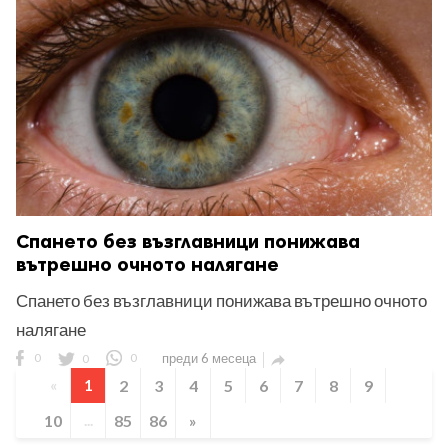
Спането без възглавници понижава
вътрешно очното налягане
Спането без възглавници понижава вътрешно очното
налягане
0
0
0
преди 6 месеца

«
1
2
3
4
5
6
7
8
9
10
...
85
86
»