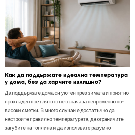
ност
пазени.
Как да поддържате идеална температура
у дома, без да харчите излишно?
Да поддържате дома си уютен през зимата и приятно
прохладен през лятото не означава непременно по-
високи сметки. В много случаи е достатъчно да
настроите правилно температурата, да ограничите
загубите на топлина и да използвате разумно