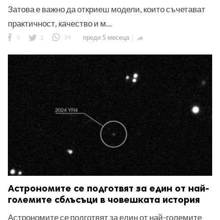
Затова е важно да откриеш модели, които съчетават
практичност, качество и м...
3
2
19
преди 5 месеца

Астрономите се подготвят за един от най-
големите сблъсъци в човешката история
Астрономите се подготвят за един от най-големите