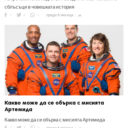
сблъсъци в човешката история
1
2
2
преди 6 месеца

Какво може да се обърка с мисията
Артемида
Какво може да се обърка с мисията Артемида
2
1
2
преди 6 месеца