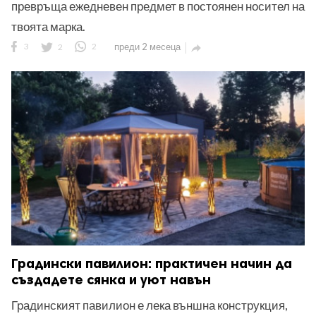
превръща ежедневен предмет в постоянен носител на
твоята марка.
3
2
2
преди 2 месеца

Градински павилион: практичен начин да
създадете сянка и уют навън
Градинският павилион е лека външна конструкция,