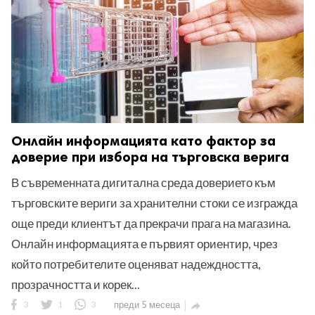
Онлайн информацията като фактор за
доверие при избора на търговска верига
В съвременната дигитална среда доверието към
търговските вериги за хранителни стоки се изгражда
още преди клиентът да прекрачи прага на магазина.
Онлайн информацията е първият ориентир, чрез
който потребителите оценяват надеждността,
прозрачността и корек...
3
1
3
преди 5 месеца
