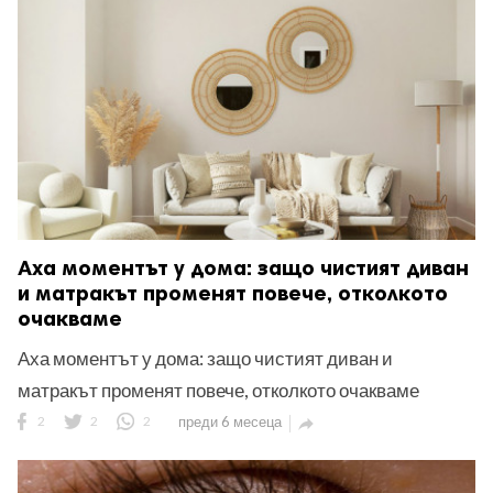
Аха моментът у дома: защо чистият диван
и матракът променят повече, отколкото
очакваме
Аха моментът у дома: защо чистият диван и
матракът променят повече, отколкото очакваме
2
2
2
преди 6 месеца
