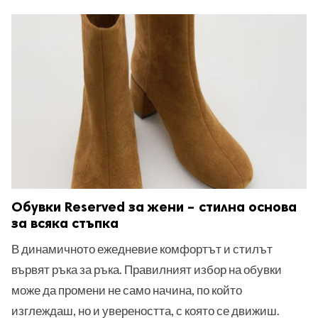
Обувки Reserved за жени – стилна основа
за всяка стъпка
В динамичното ежедневие комфортът и стилът
вървят ръка за ръка. Правилният избор на обувки
може да промени не само начина, по който
изглеждаш, но и увереността, с която се движиш.