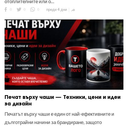
отоплителните или о...
0
0
0
преди 4 дни

Печат върху чаши — Техники, цени и идеи
за дизайн
Печатът върху чаши е един от най-ефективните и
дълготрайни начини за брандиране, защото