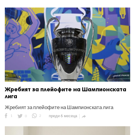
Жребият за плейофите на Шампионската
лига
Жребият за плейофите на Шампионската лига
1
0
2
преди 6 месеца
