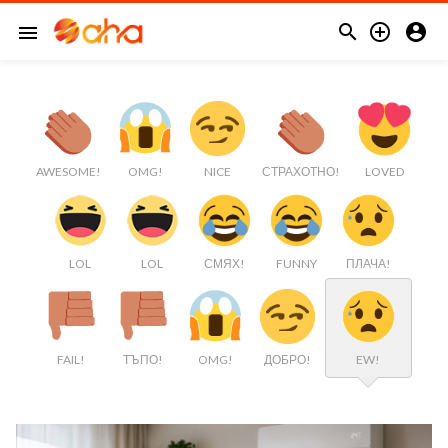



menu
AWESOME!
OMG!
NICE
СТРАХОТНО!
LOVED
LOL
LOL
СМЯХ!
FUNNY
ПЛАЧА!
FAIL!
ТЪПО!
OMG!
ДОБРО!
EW!