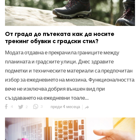
От града до пътеката как да носите
трекинг обувки с градски стил?
Модата отдавна е прекрачила границите между
планината и градските улици. Днес здравите
подметки и техническите материали са предпочитан
избор за ежедневието на мнозина. Функционалността
вече не изключва добрия външен вид при
създаването на ежедневни тоале...
4
2
3
преди 4 месеца
