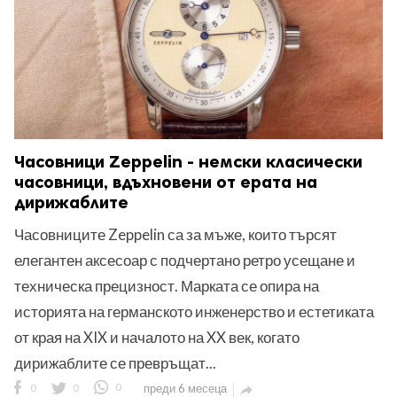
Часовници Zeppelin - немски класически
часовници, вдъхновени от ерата на
дирижаблите
Часовниците Zeppelin са за мъже, които търсят
елегантен аксесоар с подчертано ретро усещане и
техническа прецизност. Марката се опира на
историята на германското инженерство и естетиката
от края на XIX и началото на XX век, когато
дирижаблите се превръщат...
0
0
0
преди 6 месеца
