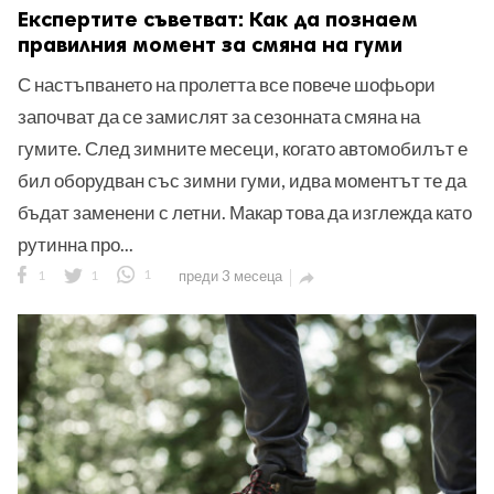
Експертите съветват: Как да познаем
правилния момент за смяна на гуми
С настъпването на пролетта все повече шофьори
започват да се замислят за сезонната смяна на
гумите. След зимните месеци, когато автомобилът е
бил оборудван със зимни гуми, идва моментът те да
бъдат заменени с летни. Макар това да изглежда като
рутинна про...
1
1
1
преди 3 месеца
