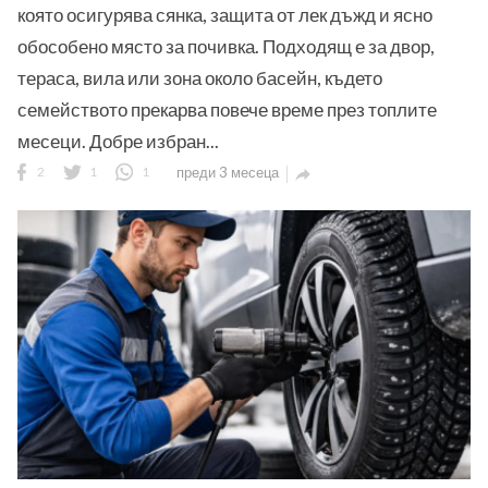
която осигурява сянка, защита от лек дъжд и ясно
обособено място за почивка. Подходящ е за двор,
тераса, вила или зона около басейн, където
семейството прекарва повече време през топлите
месеци. Добре избран...
2
1
1
преди 3 месеца
