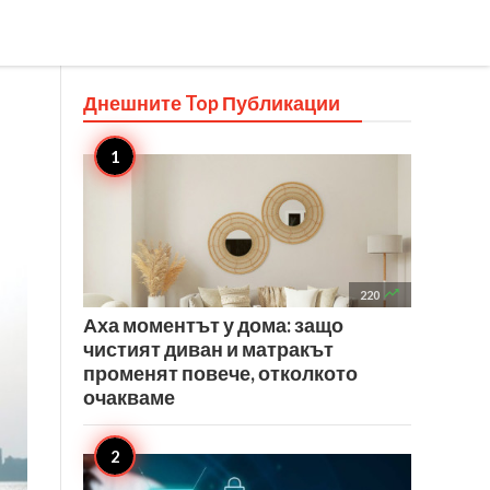
Днешните Top
Публикации

220
Аха моментът у дома: защо
чистият диван и матракът
променят повече, отколкото
очакваме