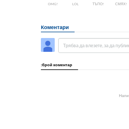
OMG!
LOL
ТЪПО!
СМЯХ!
Коментари
:брой коментар
Напи