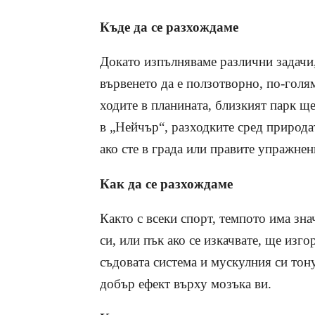
Къде да се разхождаме
Докато изпълняваме различни задачи, 
вървенето да е ползотворно, по-голя
ходите в планината, близкият парк 
в „Нейчър“, разходките сред природа
ако сте в града или правите упражнен
Как да се разхождаме
Както с всеки спорт, темпото има зна
си, или пък ако се изкачвате, ще изг
съдовата система и мускулния си тон
добър ефект върху мозъка ви.