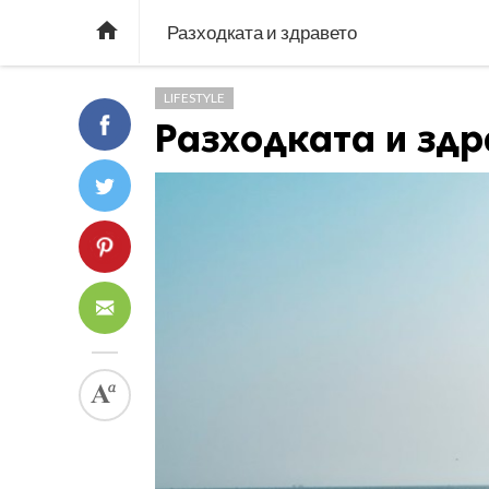

Разходката и здравето
LIFESTYLE
Разходката и здр