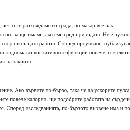
често се разхождаме из града, но макар все пак
ма полза ще имаме, ако сме сред природата. Не е нужно
ще свърши същата работа. Според проучване, публикува
та подпомагат когнитивните функции повече, отколкот
ия на закрито.
чение. Ако вървите по-бързо, така че да ускорите пулса
орите повече калории, ще подобрите работата на сърдеч
ус. Според изследванията, по-бързото вървене има и по