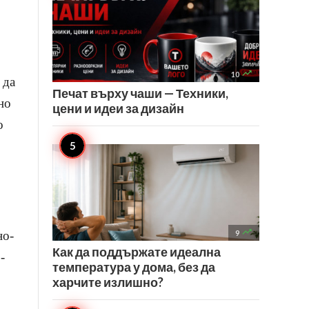

10
 да
Печат върху чаши — Техники,
но
цени и идеи за дизайн
о

но-
9
Как да поддържате идеална
-
температура у дома, без да
харчите излишно?