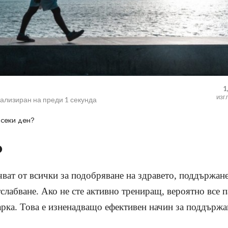
1
изг
уализиран на
преди 1 секунда
всеки ден?
о
ват от всички за подобряване на здравето, поддържане
тслабване. Ако не сте активно трениращ, вероятно все п
арка. Това е изненадващо ефективен начин за поддържа