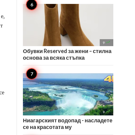
е,
от

9
Обувки Reserved за жени – стилна
основа за всяка стъпка
се

9
Ниагарският водопад - насладете
се на красотата му