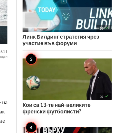

20
Линк Билдинг стратегия чрез
участие във форуми
,611
леди

20
 на
Кои са 13-те най-великите
френски футболисти?
ак
не