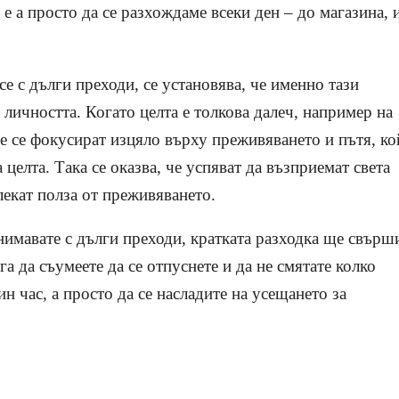
 е а просто да се разхождаме всеки ден – до магазина, 
е с дълги преходи, се установява, че именно тази
 личността. Когато целта е толкова далеч, например на
е се фокусират изцяло върху преживяването и пътя, ко
 целта. Така се оказва, че успяват да възприемат света
лекат полза от преживяването.
анимавате с дълги преходи, кратката разходка ще свърш
га да съумеете да се отпуснете и да не смятате колко
н час, а просто да се насладите на усещането за