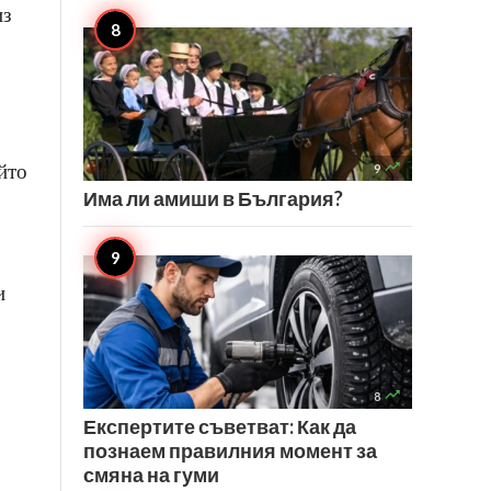
из

йто
9
Има ли амиши в България?
и

8
Експертите съветват: Как да
познаем правилния момент за
смяна на гуми