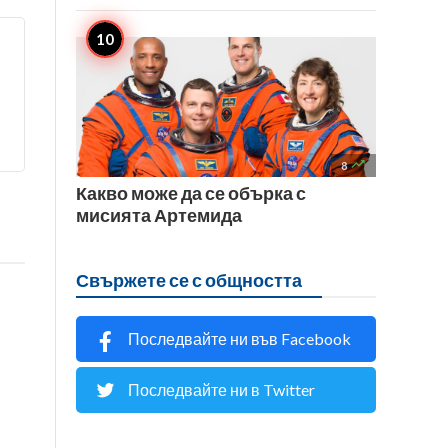

8
Какво може да се обърка с
мисията Артемида
Свържете се с общността
Последвайте ни във Facebook
Последвайте ни в Twitter