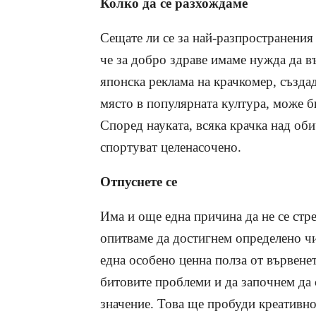
Колко да се разхождаме
Сещате ли се за най-разпространения
че за добро здраве имаме нужда да въ
японска реклама на крачкомер, създа
място в популярната култура, може б
Според науката, всяка крачка над оби
спортуват целенасочено.
Отпуснете се
Има и още една причина да не се стр
опитваме да достигнем определено чи
една особено ценна полза от вървенет
битовите проблеми и да започнем да 
значение. Това ще пробуди креативно