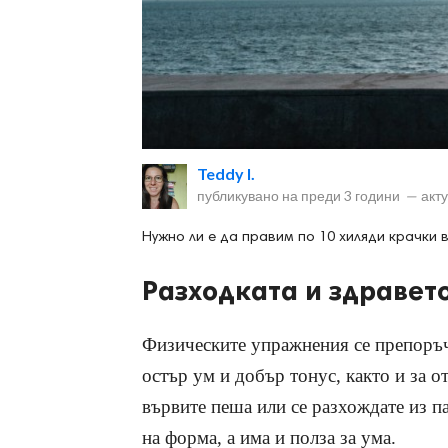
ност
Teddy I.
пазени.
публикувано на
преди 3 години
—
акт
Нужно ли е да правим по 10 хиляди крачки 
Разходката и здравет
Физическите упражнения се препоръч
остър ум и добър тонус, както и за о
вървите пеша или се разхождате из п
на форма, а има и полза за ума.