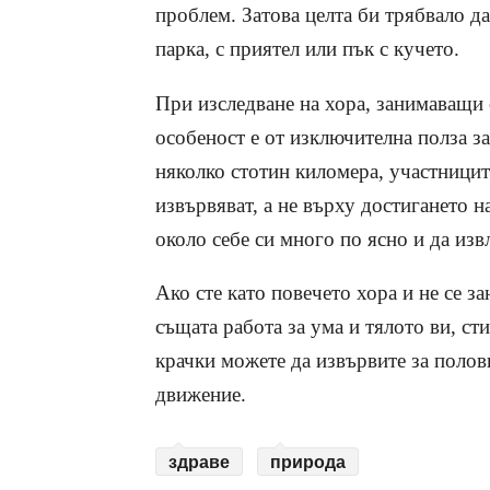
проблем. Затова целта би трябвало да
парка, с приятел или пък с кучето.
При изследване на хора, занимаващи с
особеност е от изключителна полза за
няколко стотин киломера, участницит
извървяват, а не върху достигането на
около себе си много по ясно и да изв
Ако сте като повечето хора и не се з
същата работа за ума и тялото ви, сти
крачки можете да извървите за полови
движение.
здраве
природа