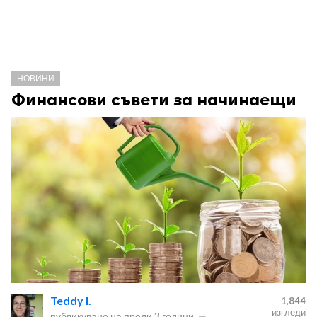
НОВИНИ
Финансови съвети за начинаещи
Teddy I.
1,844
изгледи
публикувано на
преди 3 години
—