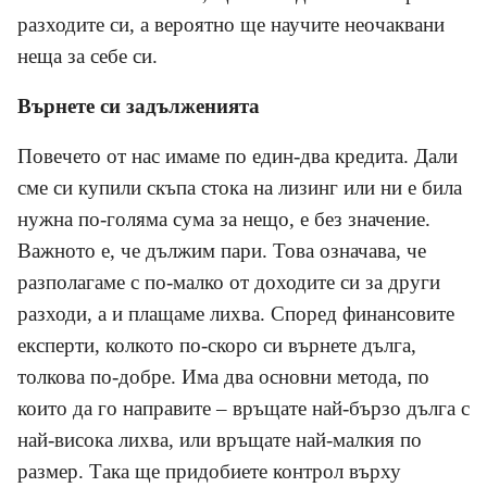
разходите си, а вероятно ще научите неочаквани
неща за себе си.
Върнете си задълженията
Повечето от нас имаме по един-два кредита. Дали
сме си купили скъпа стока на лизинг или ни е била
нужна по-голяма сума за нещо, е без значение.
Важното е, че дължим пари. Това означава, че
разполагаме с по-малко от доходите си за други
разходи, а и плащаме лихва. Според финансовите
експерти, колкото по-скоро си върнете дълга,
толкова по-добре. Има два основни метода, по
които да го направите – връщате най-бързо дълга с
най-висока лихва, или връщате най-малкия по
размер. Така ще придобиете контрол върху