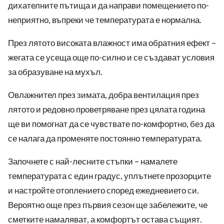
дихателните пътища и да направи помещението по-
неприятно, въпреки че температурата е нормална.
През лятото високата влажност има обратния ефект –
жегата се усеща още по-силно и се създават условия
за образуване на мухъл.
Овлажнител през зимата, добра вентилация през
лятото и редовно проветряване през цялата година
ще ви помогнат да се чувствате по-комфортно, без да
се налага да променяте постоянно температурата.
Започнете с най-лесните стъпки – намалете
температурата с един градус, уплътнете прозорците
и настройте отоплението според ежедневието си.
Вероятно още през първия сезон ще забележите, че
сметките намаляват, а комфортът остава същият.