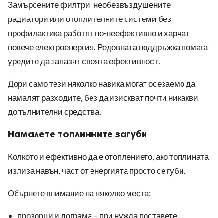
Замърсените филтри, необезвъздушените
радиатори или отоплителните системи без
профилактика работят по-неефективно и харчат
повече електроенергия. Редовната поддръжка помага
уредите да запазят своята ефективност.
Дори само тези няколко навика могат осезаемо да
намалят разходите, без да изискват почти никакви
допълнителни средства.
Намалете топлинните загуби
Колкото и ефективно да е отоплението, ако топлината
излиза навън, част от енергията просто се губи.
Обърнете внимание на няколко места:
прозорци и дограма – при нужда поставете