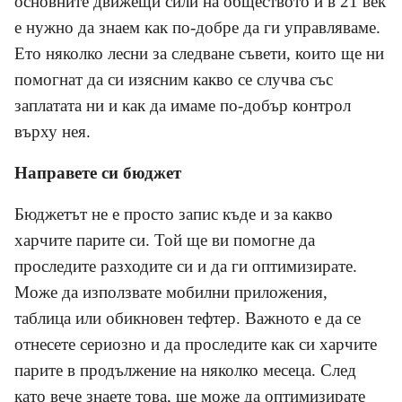
основните движещи сили на обществото и в 21 век
е нужно да знаем как по-добре да ги управляваме.
Ето няколко лесни за следване съвети, които ще ни
помогнат да си изясним какво се случва със
заплатата ни и как да имаме по-добър контрол
върху нея.
Направете си бюджет
Бюджетът не е просто запис къде и за какво
харчите парите си. Той ще ви помогне да
проследите разходите си и да ги оптимизирате.
Може да използвате мобилни приложения,
таблица или обикновен тефтер. Важното е да се
отнесете сериозно и да проследите как си харчите
парите в продължение на няколко месеца. След
като вече знаете това, ще може да оптимизирате