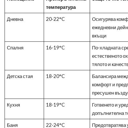
температура
Дневна
20-22°C
Осигурява комф
ежедневни дейно
вкъщи
Спалня
16-19°C
По-хладната ср
естественото о
тялото и качест
Детска стая
18-20°C
Балансира межд
комфорт и пред
пресушен възду
Кухня
18-19°C
Готвенето и уре
допълнителна т
Баня
22-24°C
Предотвратява 