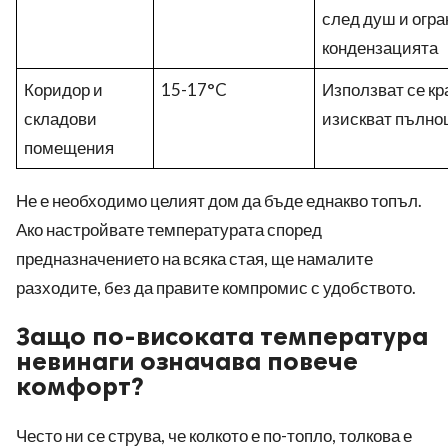
след душ и огр
кондензацията
Коридор и
15-17°C
Използват се кр
складови
изискват пълно
помещения
Не е необходимо целият дом да бъде еднакво топъл.
Ако настройвате температурата според
предназначението на всяка стая, ще намалите
разходите, без да правите компромис с удобството.
Защо по-високата температура
невинаги означава повече
комфорт?
Често ни се струва, че колкото е по-топло, толкова е