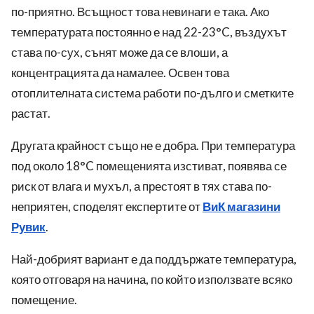
по-приятно. Всъщност това невинаги е така. Ако
температурата постоянно е над 22-23°C, въздухът
става по-сух, сънят може да се влоши, а
концентрацията да намалее. Освен това
отоплителната система работи по-дълго и сметките
растат.
Другата крайност също не е добра. При температура
под около 18°C помещенията изстиват, появява се
риск от влага и мухъл, а престоят в тях става по-
неприятен, споделят експертите от
ВиК магазини
Рувик
.
Най-добрият вариант е да поддържате температура,
която отговаря на начина, по който използвате всяко
помещение.