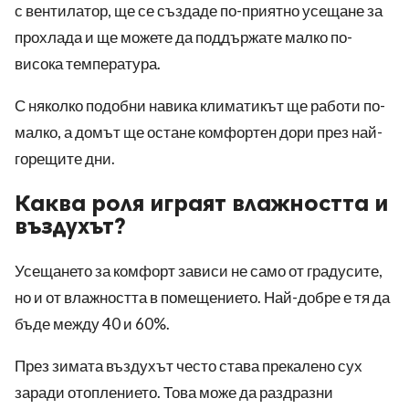
с вентилатор, ще се създаде по-приятно усещане за
прохлада и ще можете да поддържате малко по-
висока температура.
С няколко подобни навика климатикът ще работи по-
малко, а домът ще остане комфортен дори през най-
горещите дни.
Каква роля играят влажността и
въздухът?
Усещането за комфорт зависи не само от градусите,
но и от влажността в помещението. Най-добре е тя да
бъде между 40 и 60%.
През зимата въздухът често става прекалено сух
заради отоплението. Това може да раздразни