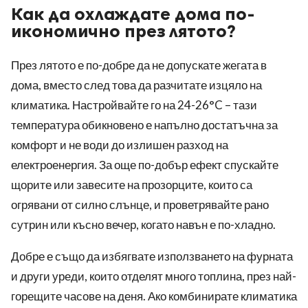
Как да охлаждате дома по-
икономично през лятото?
През лятото е по-добре да не допускате жегата в
дома, вместо след това да разчитате изцяло на
климатика. Настройвайте го на 24-26°C – тази
температура обикновено е напълно достатъчна за
комфорт и не води до излишен разход на
електроенергия. За още по-добър ефект спускайте
щорите или завесите на прозорците, които са
огрявани от силно слънце, и проветрявайте рано
сутрин или късно вечер, когато навън е по-хладно.
Добре е също да избягвате използването на фурната
и други уреди, които отделят много топлина, през най-
горещите часове на деня. Ако комбинирате климатика