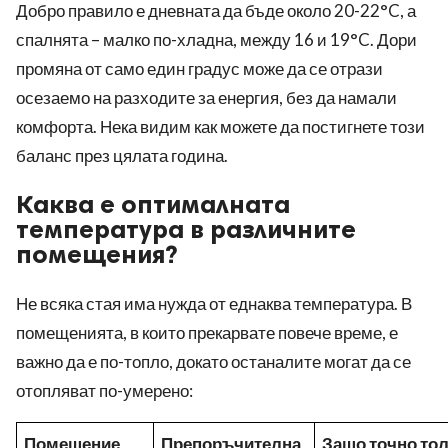
Добро правило е дневната да бъде около 20-22°C, а
спалнята – малко по-хладна, между 16 и 19°C. Дори
промяна от само един градус може да се отрази
осезаемо на разходите за енергия, без да намали
комфорта. Нека видим как можете да постигнете този
баланс през цялата година.
Каква е оптималната
температура в различните
помещения?
Не всяка стая има нужда от еднаква температура. В
помещенията, в които прекарвате повече време, е
важно да е по-топло, докато останалите могат да се
отопляват по-умерено:
Помещение
Препоръчителна
Защо точно то