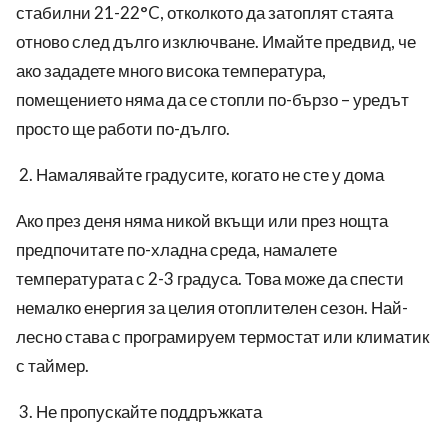
стабилни 21-22°C, отколкото да затоплят стаята
отново след дълго изключване. Имайте предвид, че
ако зададете много висока температура,
помещението няма да се стопли по-бързо – уредът
просто ще работи по-дълго.
Намалявайте градусите, когато не сте у дома
Ако през деня няма никой вкъщи или през нощта
предпочитате по-хладна среда, намалете
температурата с 2-3 градуса. Това може да спести
немалко енергия за целия отоплителен сезон. Най-
лесно става с програмируем термостат или климатик
с таймер.
Не пропускайте поддръжката