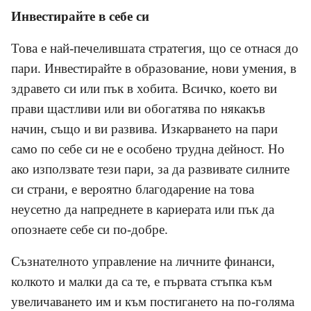
Инвестирайте в себе си
Това е най-печелившата стратегия, що се отнася до
пари. Инвестирайте в образование, нови умения, в
здравето си или пък в хобита. Всичко, което ви
прави щастливи или ви обогатява по някакъв
начин, също и ви развива. Изкарването на пари
само по себе си не е особено трудна дейност. Но
ако използвате тези пари, за да развивате силните
си страни, е вероятно благодарение на това
неусетно да напреднете в кариерата или пък да
опознаете себе си по-добре.
Съзнателното управление на личните финанси,
колкото и малки да са те, е първата стъпка към
увеличаването им и към постигането на по-голяма