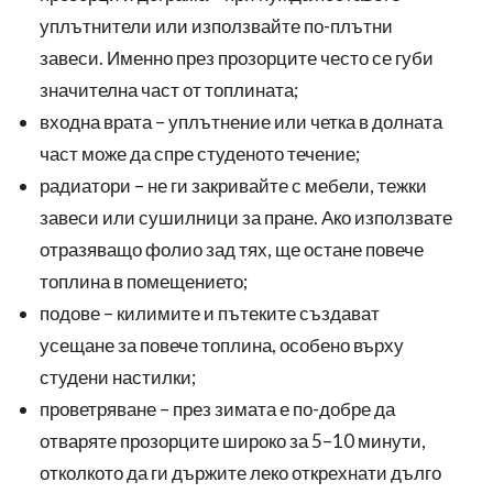
уплътнители или използвайте по-плътни
завеси. Именно през прозорците често се губи
значителна част от топлината;
входна врата – уплътнение или четка в долната
част може да спре студеното течение;
радиатори – не ги закривайте с мебели, тежки
завеси или сушилници за пране. Ако използвате
отразяващо фолио зад тях, ще остане повече
топлина в помещението;
подове – килимите и пътеките създават
усещане за повече топлина, особено върху
студени настилки;
проветряване – през зимата е по-добре да
отваряте прозорците широко за 5–10 минути,
отколкото да ги държите леко открехнати дълго