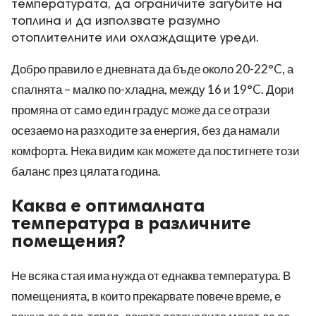
температурата, да ограничите загубите на
топлина и да използвате разумно
отоплителните или охлаждащите уреди.
Добро правило е дневната да бъде около 20-22°C, а
спалнята – малко по-хладна, между 16 и 19°C. Дори
промяна от само един градус може да се отрази
осезаемо на разходите за енергия, без да намали
комфорта. Нека видим как можете да постигнете този
баланс през цялата година.
Каква е оптималната
температура в различните
помещения?
Не всяка стая има нужда от еднаква температура. В
помещенията, в които прекарвате повече време, е