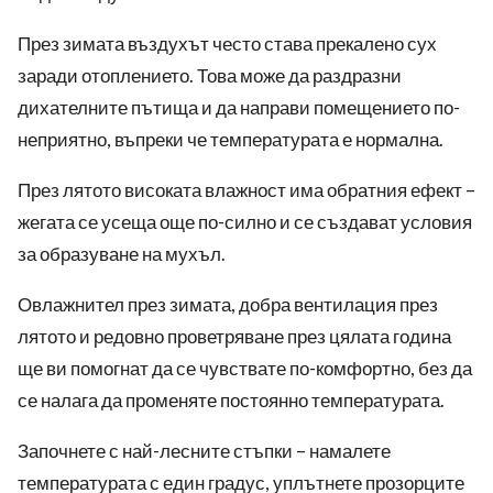
През зимата въздухът често става прекалено сух
заради отоплението. Това може да раздразни
дихателните пътища и да направи помещението по-
неприятно, въпреки че температурата е нормална.
През лятото високата влажност има обратния ефект –
жегата се усеща още по-силно и се създават условия
за образуване на мухъл.
Овлажнител през зимата, добра вентилация през
лятото и редовно проветряване през цялата година
ще ви помогнат да се чувствате по-комфортно, без да
се налага да променяте постоянно температурата.
Започнете с най-лесните стъпки – намалете
температурата с един градус, уплътнете прозорците