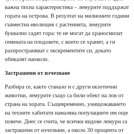
важна тяхна характеристика – лемурите поддържат
гората на острова. В резултат на милионите години
съвместна еволюция с растенията, лемурите
буквално садят гора: те не могат да храносмилат
семената на плодовете, с които се хранят, а ги
разпространяват с екскрементите си, докато
обикалят наоколо.
Застрашени от изчезване
Разбира се, както станало и с други екзотични
животни, лемурите също са били обект на лов от
страна на хората. Същевременно, унищожаването
на техните хабитати намалява популациите им още
повече. Днес се счита, че всички видове лемури са
застрашени от изчезване, а около 30 процента от