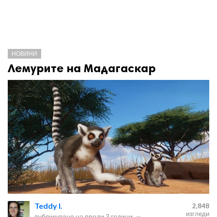
НОВИНИ
Лемурите на Мадагаскар
Teddy I.
2,848
изгледи
публикувано на
преди 3 години
—