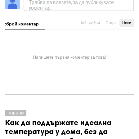
Най - добри
Стари
Нови
:брой коментар
Напишете първия коментар за това!
НОВИНИ
Как да поддържате идеална
температура у дома, без да