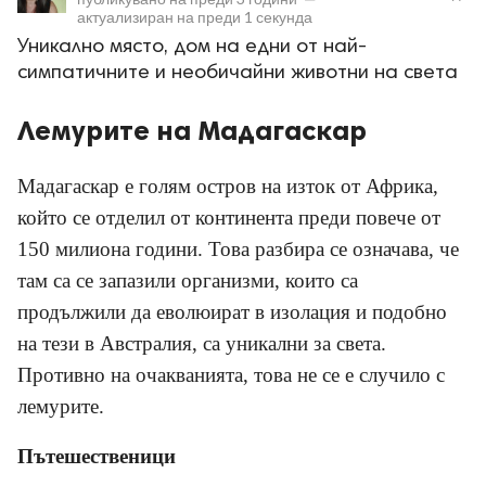
актуализиран на
преди 1 секунда
Уникално място, дом на едни от най-
симпатичните и необичайни животни на света
Лемурите на Мадагаскар
ност
Мадагаскар е голям остров на изток от Африка,
пазени.
който се отделил от континента преди повече от
150 милиона години. Това разбира се означава, че
там са се запазили организми, които са
продължили да еволюират в изолация и подобно
на тези в Австралия, са уникални за света.
Противно на очакванията, това не се е случило с
лемурите.
Пътешественици