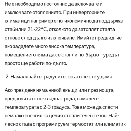
Не е необходимо постоянно да включвате и
изключвате отоплението. При инверторните
климатици например е по-икономично да поддържат
стабилни 21-22°C, отколкото да затоплят стаята
отново след дълго изключване. Имайте предвид, че
ако зададете много висока температура,
помещението няма да се стопли по-бързо – уредът
просто ще работи по-дълго.
Намалявайте градусите, когато не сте у дома
Ако през деня няма никой вкъщи или през нощта
предпочитате по-хладна среда, намалете
температурата с 2-3 градуса. Това може да спести
немалко енергия за целия отоплителен сезон. Най-
лесно става с програмируем термостат или климатик