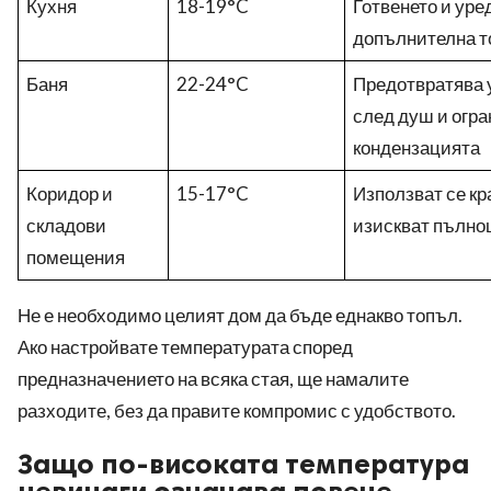
Кухня
18-19°C
Готвенето и уре
допълнителна т
Баня
22-24°C
Предотвратява 
след душ и огр
кондензацията
Коридор и
15-17°C
Използват се кр
складови
изискват пълно
помещения
Не е необходимо целият дом да бъде еднакво топъл.
Ако настройвате температурата според
предназначението на всяка стая, ще намалите
разходите, без да правите компромис с удобството.
Защо по-високата температура