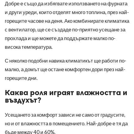
Добре е също да избягвате използването на фурната
и други уреди, които отделят много топлина, през най-
горещите часове на деня. Ако комбинирате климатика
с вентилатор, ще се създаде по-приятно усещане за
прохлада и ще можете да поддържате малко по-
висока температура.
С няколко подобни навика климатикът ще работи по-
малко, а домът ще остане комфортен дори през най-
горещите дни.
Каква роля играят влажността и
въздухът?
Усещането за комфорт зависи не само от градусите,
но и от влажността в помещението. Най-добре е тя да
бъде между 40 и 60%.