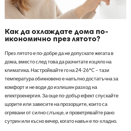
Как да охлаждате дома по-
икономично през лятото?
През лятото е по-добре да не допускате жегата в
дома, вместо след това да разчитате изцяло на
климатика. Настройвайте го на 24-26°C – тази
температура обикновено е напълно достатъчна за
комфорт и не води до излишен разход на
електроенергия. За още по-добър ефект спускайте
щорите или завесите на прозорците, които са
огрявани от силно слънце, и проветрявайте рано
сутрин или късно вечер, когато навън е по-хладно.