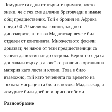
Лемурите са едни от първите примати, което
значи, че с тях сме далечни братовчеди и имаме
общ предшественик. Той е бродил из Африка
преди 60-70 милиона години, заедно с
динозаврите, а тогава Мадагаскар вече е бил
отделен от континента. Множеството фосили
доказват, че някои от тези предшественици са
успели да достигнат до острова. Вероятно е да са
доплавали върху „салове“ от различна органична
материя като листа и клони
. T
ова е било
възможно, тъй като теченията по времето на
тяхната миграция са били в посока Мадагаскар, а
лемурите били дребни и приспособими.
Разнообразие