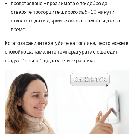
проветряване – през зимата е по-добре да
отваряте прозорците широко за 5–10 минути,
отколкото да ги държите леко открехнати дълго
време.
Когато ограничите загубите на топлина, често можете
спокойно да намалите температурата с още един
градус, без изобщо да усетите разлика.