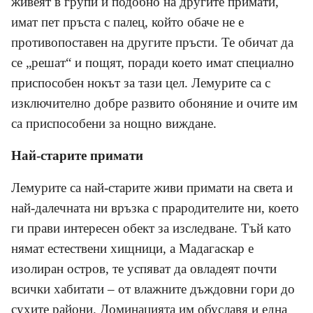
живеят в групи и подобно на другите примати,
имат пет пръста с палец, който обаче не е
противопоставен на другите пръсти. Те
обичат да
се „решат“ и пощят, поради което имат специално
приспособен нокът за тази цел. Лемурите са с
изключително добре развито обоняние и очите им
са приспособени за нощно виждане.
Най-старите примати
Лемурите са най-старите живи примати на света и
най-далечната ни връзка с прародителите ни, което
ги прави интересен обект за изследване. Тъй като
нямат естествени хищници, а Мадагаскар е
изолиран остров, те успяват да овладеят почти
всички хабитати – от влажните дъждовни гори до
сухите райони. Доминацията им обуславя и една