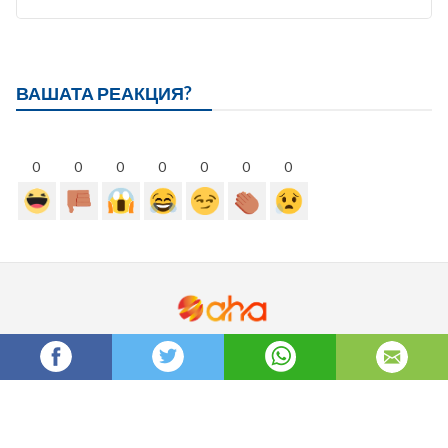
ВАШАТА РЕАКЦИЯ?
0
0
0
0
0
0
0
Бисквитки
За нас
Политика за поверителност
Правила за ползване
Авторско право ©2026 Aha bg. Всички права запазени.