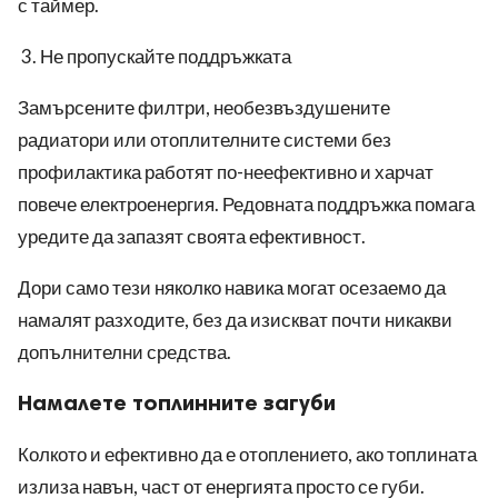
с таймер.
Не пропускайте поддръжката
Замърсените филтри, необезвъздушените
радиатори или отоплителните системи без
профилактика работят по-неефективно и харчат
повече електроенергия. Редовната поддръжка помага
уредите да запазят своята ефективност.
Дори само тези няколко навика могат осезаемо да
намалят разходите, без да изискват почти никакви
допълнителни средства.
Намалете топлинните загуби
Колкото и ефективно да е отоплението, ако топлината
излиза навън, част от енергията просто се губи.