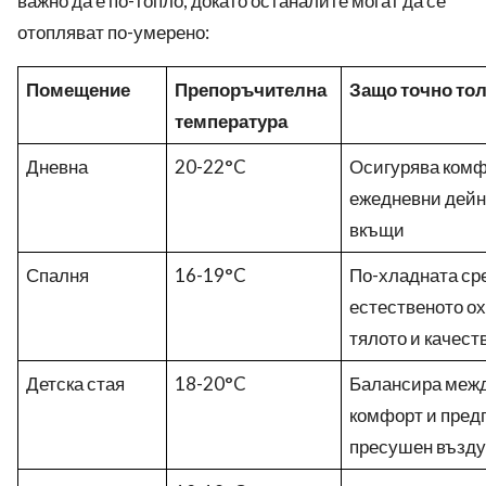
важно да е по-топло, докато останалите могат да се
отопляват по-умерено:
Помещение
Препоръчителна
Защо точно то
температура
Дневна
20-22°C
Осигурява комф
ежедневни дейно
вкъщи
Спалня
16-19°C
По-хладната ср
естественото о
тялото и качест
Детска стая
18-20°C
Балансира межд
комфорт и пред
пресушен възду