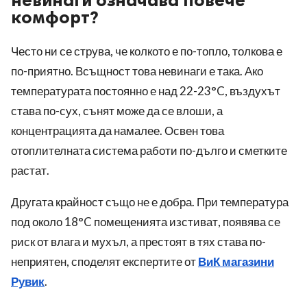
невинаги означава повече
комфорт?
Често ни се струва, че колкото е по-топло, толкова е
по-приятно. Всъщност това невинаги е така. Ако
температурата постоянно е над 22-23°C, въздухът
става по-сух, сънят може да се влоши, а
концентрацията да намалее. Освен това
отоплителната система работи по-дълго и сметките
растат.
Другата крайност също не е добра. При температура
под около 18°C помещенията изстиват, появява се
риск от влага и мухъл, а престоят в тях става по-
неприятен, споделят експертите от
ВиК магазини
Рувик
.