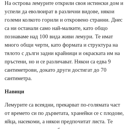
На острова лемурите открили своя истински дом и
успели да еволюират в различни видове, някои
големи колкото горили и откровено странни. Днес
са ни останали само най-малките, като общо
познаваме над 100 вида живи лемури. Те имат
много общи черти, като формата и структура на
тялото с дълги задни крайници и окраската им на
пръстени, но и се различават. Някои са едва 9
сантиметрови, докато други достигат до 70
сантиметра.
Навици
Лемурите са всеядни, прекарват по-голямата част
от времето си по дърветата, хранейки се с плодове,
яйца, насекоми, а някои предпочитат листа. Те