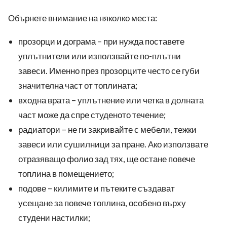
Обърнете внимание на няколко места:
прозорци и дограма – при нужда поставете
уплътнители или използвайте по-плътни
завеси. Именно през прозорците често се губи
значителна част от топлината;
входна врата – уплътнение или четка в долната
част може да спре студеното течение;
радиатори – не ги закривайте с мебели, тежки
завеси или сушилници за пране. Ако използвате
отразяващо фолио зад тях, ще остане повече
топлина в помещението;
подове – килимите и пътеките създават
усещане за повече топлина, особено върху
студени настилки;