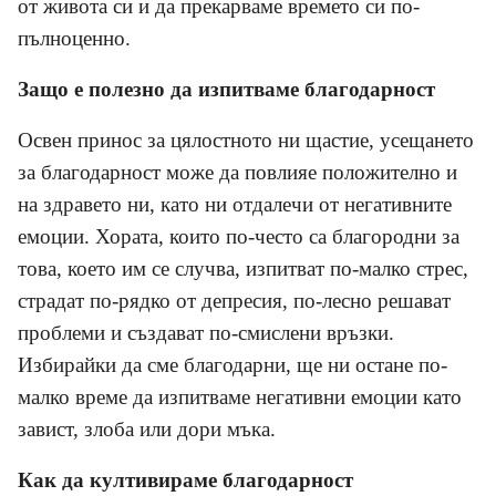
от живота си и да прекарваме времето си по-
пълноценно.
Защо е полезно да изпитваме благодарност
Освен принос за цялостното ни щастие, усещането
за благодарност може да повлияе положително и
на здравето ни, като ни отдалечи от негативните
емоции. Хората, които по-често са благородни за
това, което им се случва, изпитват по-малко стрес,
страдат по-рядко от депресия, по-лесно решават
проблеми и създават по-смислени връзки.
Избирайки да сме благодарни, ще ни остане по-
малко време да изпитваме негативни емоции като
завист, злоба или дори мъка.
Как да култивираме благодарност