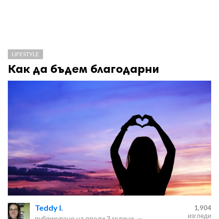
LIFESTYLE
Как да бъдем благодарни
Teddy I.
1,904
изгледи
публикувано на
преди 3 години
—