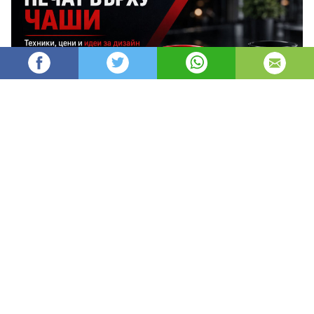
AleksM
520
Администратор
изгледи
публикувано на
преди 2 месеца
—
актуализиран на
преди 3 часа
Печатът върху чаши е един от най-
ефективните и дълготрайни начини за
брандиране, защото превръща ежедневен
предмет в постоянен носител на твоята марка.
1. Какво представлява печатът 