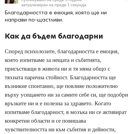
актуализиран на
преди 1 секунда
Благодарността е емоция, която ще ни
направи по-щастливи.
Как да бъдем благодарни
ност
Според психолозите, благодарността е емоция,
пазени.
която изпитваме за нещата и събитията,
присъстващи в живота ни и тя няма общо с
тяхната парична стойност. Благодарността ще
възникне спонтанно, ще повлияе положително
върху усещането ни за самите себе си, ще подобри
връзките ни и е полезна за здравето. Когато
изпитваме благодарност, в мозъка ни се активират
конкретни области и се повишава
чувствителността ни към събития и дейности,