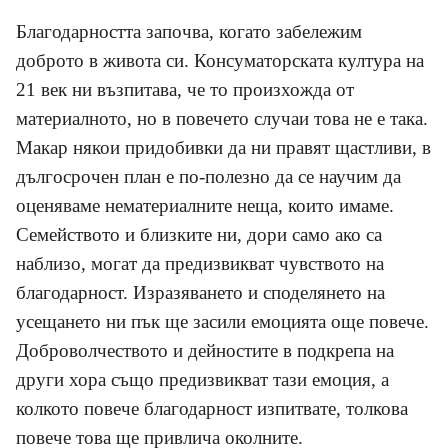
Благодарността започва, когато забележим
доброто в живота си. Консуматорската култура на
21 век ни възпитава, че то произхожда от
материалното, но в повечето случаи това не е така.
Макар някои придобивки да ни правят щастливи, в
дългосрочен план е по-полезно да се научим да
оценяваме нематериалните неща, които имаме.
Семейството и близките ни, дори само ако са
наблизо, могат да предизвикват чувството на
благодарност. Изразяването и споделянето на
усещането ни пък ще засили емоцията още повече.
Доброволчеството и дейностите в подкрепа на
други хора също предизвикват тази емоция, а
колкото повече благодарност изпитвате, толкова
повече това ще привлича околните.