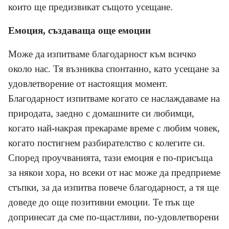
които ще предизвикат същото усещане.
Емоция, създаваща още емоции
Може да изпитваме благодарност към всичко
около нас. Тя възниква спонтанно, като усещане за
удовлетворение от настоящия момент.
Благодарност изпитваме когато се наслаждаваме на
природата, заедно с домашните си любимци,
когато най-накрая прекараме време с любим човек,
когато постигнем разбирателство с колегите си.
Според проучванията, тази емоция е по-присъща
за някои хора, но всеки от нас може да предприеме
стъпки, за да изпитва повече благодарност, а тя ще
доведе до още позитивни емоции. Те пък ще
допринесат да сме по-щастливи, по-удовлетворени