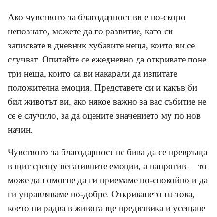
Ако чувството за благодарност ви е по-скоро
непознато, можете да го развитие, като си
записвате в дневник хубавите неща, които ви се
случват. Опитайте се ежедневно да откривате поне
три неща, които са ви накарали да изпитате
положителна емоция. Представете си и какъв би
бил животът ви, ако някое важно за вас събитие не
се е случило, за да оцените значението му по нов
начин.
Чувството за благодарност не бива да се превръща
в щит срещу негативните емоции, а напротив – то
може да помогне да ги приемаме по-спокойно и да
ги управляваме по-добре. Откриването на това,
което ни радва в живота ще предизвика и усещане