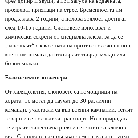
чрез допир и звуци, а при загуба на водачката,
проявяват признаци на стрес. Бременността им
продължава 2 години, а полова зрялост достигат
след 10-15 години. Слоновете използват и
химически секрети от специална жлеза, за да се
„запознаят“ с качествата на противоположния пол,
което им помага да отхвърлят твърде млади или
болни мъжки
Екосистемни инженери
От хилядолетия, слоновете са помощници на
хората. Те могат да научат до 30 различни
команди, участвали са във военни кампании, теглят
товари и се ползват за транспорт. Но в природата
те играят съществена роля и се считат за ключов
вид. Слоновете разпръскват семена, копаят дупки,