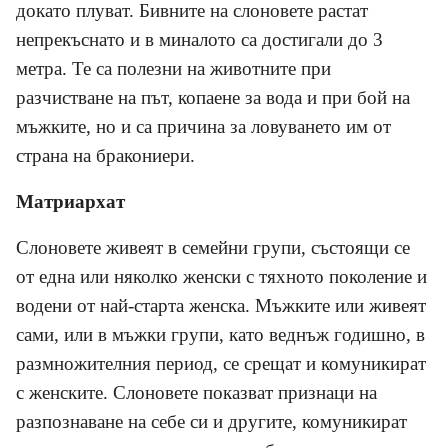
докато плуват. Бивните на слоновете растат
непрекъснато и в миналото са достигали до 3
метра. Те са полезни на животните при
разчистване на път, копаене за вода и при бой на
мъжките, но и са причина за ловуването им от
страна на бракониери.
Матриархат
Слоновете живеят в семейни групи, състоящи се
от една или няколко женски с тяхното поколение и
водени от най-старта женска. Мъжките или живеят
сами, или в мъжки групи, като веднъж годишно, в
размножителния период, се срещат и комуникират
с женските. Слоновете показват признаци на
разпознаване на себе си и другите, комуникират