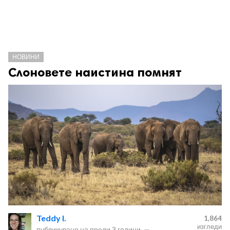
НОВИНИ
Слоновете наистина помнят
Teddy I.
1,864
изгледи
публикувано на
преди 3 години
—