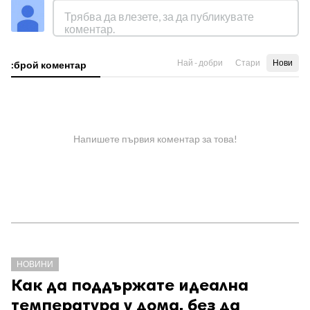
Най - добри
Стари
Нови
:брой коментар
Напишете първия коментар за това!
НОВИНИ
Как да поддържате идеална
температура у дома, без да