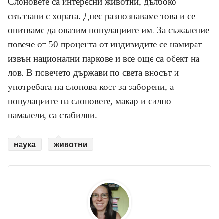
Слоновете са интересни животни, дълбоко
свързани с хората. Днес разпознаваме това и се
опитваме да опазим популациите им. За съжаление
повече от 50 процента от индивидите се намират
извън национални паркове и все още са обект на
лов. В повечето държави по света вносът и
употребата на слонова кост за заборени, а
популациите на слоновете, макар и силно
намалели, са стабилни.
наука
животни