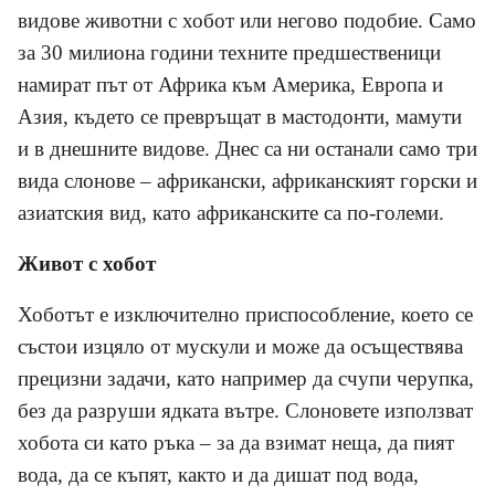
видове животни с хобот или негово подобие. Само
за 30 милиона години техните предшественици
намират път от Африка към Америка, Европа и
Азия, където се превръщат в мастодонти, мамути
и в днешните видове. Днес са ни останали само три
вида слонове – африкански, африканският горски и
азиатския вид, като африканските са по-големи.
Живот с хобот
Хоботът е изключително приспособление, което се
състои изцяло от мускули и може да осъществява
прецизни задачи, като например да счупи черупка,
без да разруши ядката вътре. Слоновете използват
хобота си като ръка – за да взимат неща, да пият
вода, да се къпят, както и да дишат под вода,