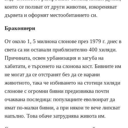
които се ползват от други животни, изкореняват
дървета и оформят местообитанието си.
Бракониери
От около 1, 5 милиона слонове през 1979 г. днес в
света са ни останали приблизително 400 хиляди.
Причината, освен урбанизация и загуба на
хабитати, е търсенето на слонова кост. Бивните им
не могат да се отстранят без да се нарани
животното, така че избиването на стотици хиляди
слонове с огромни бивни предизвиква почти
очаквана последица: популациите еволюират да
имат по-малки бивни, а при някои те вече липсват
напълно. Това обаче затруднява живота им.