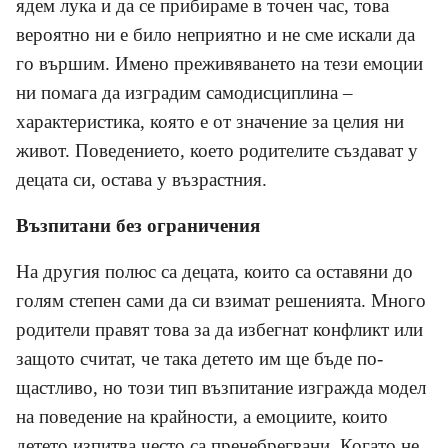
ядем лука и да се прибираме в точен час, това
вероятно ни е било неприятно и не сме искали да
го вършим. Имено преживяването на тези емоции
ни помага да изградим самодисциплина –
характеристика, която е от значение за целия ни
живот. Поведението, което родителите създават у
децата си, остава у възрастния.
Възпитани без ограничения
На другия полюс са децата, които са оставяни до
голям степен сами да си взимат решенията. Много
родители правят това за да избегнат конфликт или
защото считат, че така детето им ще бъде по-
щастливо, но този тип възпитание изгражда модел
на поведение на крайности, а емоциите, които
детето изпитва често са пренебрегвани. Когато не