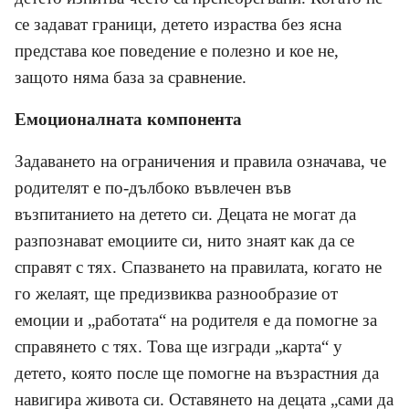
се задават граници, детето израства без ясна
представа кое поведение е полезно и кое не,
защото няма база за сравнение.
Емоционалната компонента
Задаването на ограничения и правила означава, че
родителят е по-дълбоко въвлечен във
възпитанието на детето си. Децата не могат да
разпознават емоциите си, нито знаят как да се
справят с тях. Спазването на правилата, когато не
го желаят, ще предизвиква разнообразие от
емоции и „работата“ на родителя е да помогне за
справянето с тях. Това ще изгради „карта“ у
детето, която после ще помогне на възрастния да
навигира живота си. Оставянето на децата „сами да