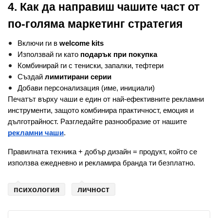
4. Как да направиш чашите част от 
по-голяма маркетинг стратегия
Включи ги в 
welcome kits
Използвай ги като 
подарък при покупка
Комбинирай ги с тениски, запалки, тефтери
Създай 
лимитирани серии
Добави персонализация (име, инициали)
Печатът върху чаши е един от най-ефективните рекламни 
инструменти, защото комбинира практичност, емоция и 
дълготрайност. Разгледайте разнообразие от нашите 
рекламни чаши
.
Правилната техника + добър дизайн = продукт, който се 
използва ежедневно и рекламира бранда ти безплатно.
психология
личност