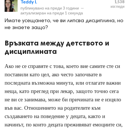
Teddy I.
1,538
изгледи
публикувано на
преди 3 години
—
актуализиран на
преди 1 секунда
Имате усещането, че ви липсва дисциплина, но
не знаете защо?
Връзката между детството и
ност
дисциплината
пазени.
Ако не се справяте с това, което вие самите сте си
поставили като цел, ако често започвате в
последната възможна минута, или отлагате важни
неща, като преглед при лекар, защото точно сега
не ви се занимава, може би причината не е изцяло
във вас. Отношението на родителите към
създаването на поведение у децата, както и
начинът, по които децата преживяват емоциите си,