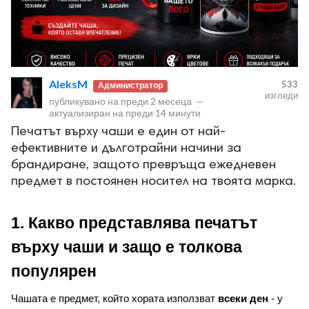
AleksM
533
Администратор
изгледи
публикувано на
преди 2 месеца
—
актуализиран на
преди 14 минути
Печатът върху чаши е един от най-
ефективните и дълготрайни начини за
брандиране, защото превръща ежедневен
предмет в постоянен носител на твоята марка.
1. Какво представлява печатът 
върху чаши и защо е толкова 
популярен
Чашата е предмет, който хората използват 
всеки ден
 - у 