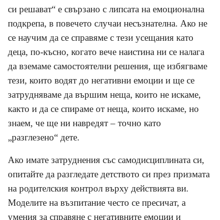
си решават“ е свързано с липсата на емоционална
подкрепа, в повечето случаи несъзнателна. Ако не
се научим да се справяме с тези усещания като
деца, по-късно, когато вече наистина ни се налага
да вземаме самостоятелни решения, ще избягваме
тези, които водят до негативни емоции и ще се
затрудняваме да вършим неща, които не искаме,
както и да се спираме от неща, които искаме, но
знаем, че ще ни навредят – точно като
„разглезено“ дете.
Ако имате затруднения със самодисциплината си,
опитайте да разгледате детството си през призмата
на родителския контрол върху действията ви.
Моделите на възпитание често се пресичат, а
умения за справяне с негативните емоции и