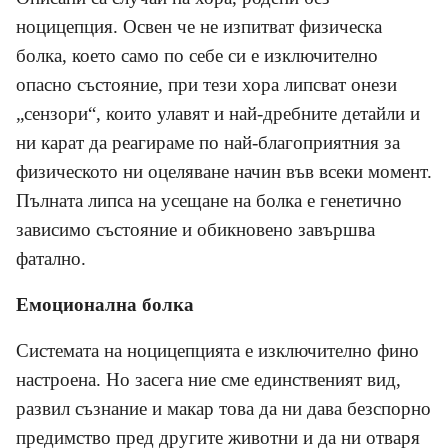
ноцицепция. Освен че не изпитват физическа
болка, което само по себе си е изключително
опасно състояние, при тези хора липсват онези
„сензори“, които улавят и най-дребните детайли и
ни карат да реагираме по най-благоприятния за
физическото ни оцеляване начин във всеки момент.
Пълната липса на усещане на болка е генетично
зависимо състояние и обикновено завършва
фатално.
Емоционална болка
Системата на ноцицепцията е изключително фино
настроена. Но засега ние сме единственият вид,
развил съзнание и макар това да ни дава безспорно
предимство пред другите животни и да ни отваря