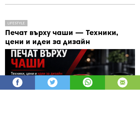
LIFESTYLE
Печат върху чаши — Техники,
цени и идеи за дизайн
AleksM
535
Администратор
изгледи
публикувано на
преди 2 месеца
—