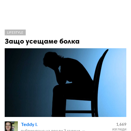
LIFESTYLE
Защо усещаме болка
Teddy I.
1,669
изгледи
публикувано на
преди 3 години
—