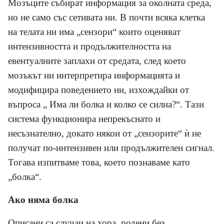
Мозъците събират информация за околната среда,
но не само със сетивата ни. В почти всяка клетка
на телата ни има „сензори“ които оценяват
интензивността и продължителността на
евентуалните заплахи от средата, след което
мозъкът ни интерпретира информацията и
модифицира поведението ни, изхождайки от
въпроса „ Има ли болка и колко се силна?“. Тази
система функционира непрекъснато и
несъзнателно, докато някои от „сензорите“
ѝ
не
получат по-интензивен или продължителен сигнал.
Тогава изпитваме това, което познаваме като
„болка“.
Ако няма болка
Описани са случаи на хора, родени без