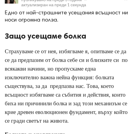
актуализиран на
преди 1 секунда
Едно от най-страшните усещания всъщност ни
носи огромна полза.
Защо усещаме болка
ност
Страхуваме се от нея, избягваме я, опитваме се да
пазени.
се да предпазим от болка себе си и близките си по
всякакви начини, но пропускаме една
изключително важна нейна функция: болката
съществува, за да предпазва нас. Това, което
всъщност избягваме са събития и действия, които
биха ни причинили болка и зад този механизъм се
крие древен еволюционен фундамент, върху който
се гради светът на живота.