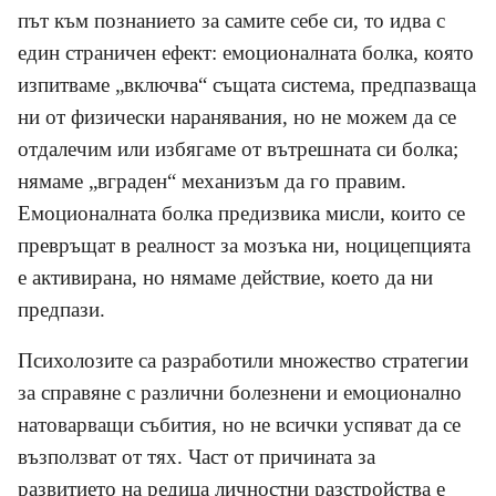
път към познанието за самите себе си, то идва с
един страничен ефект: емоционалната болка, която
изпитваме „включва“ същата система, предпазваща
ни от физически наранявания, но не можем да се
отдалечим или избягаме от вътрешната си болка;
нямаме „вграден“ механизъм да го правим.
Емоционалната болка предизвика мисли, които се
превръщат в реалност за мозъка ни, ноцицепцията
е активирана, но нямаме действие, което да ни
предпази.
Психолозите са разработили множество стратегии
за справяне с различни болезнени и емоционално
натоварващи събития, но не всички успяват да се
възползват от тях. Част от причината за
развитието на редица личностни разстройства е