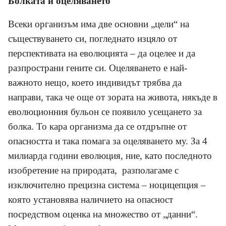
Болката и оцеляването
Всеки организъм има две основни „цели“ на
съществуването си, погледнато изцяло от
перспективата на еволюцията – да оцелее и да
разпространи гените си. Оцеляването е най-
важното нещо, което
индивидът трябва да
направи, така че още от зората на живота, някъде в
еволюционния бульон се появило усещането за
болка. То кара организма да се отдръпне от
опасността и така помага за оцеляването му. За 4
милиарда години еволюция, ние, като последното
изобретение на природата, разполагаме с
изключително прецизна система – ноцицепция –
която установява наличието на опасност
посредством оценка на множество от „данни“.