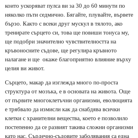
които ускоряват пулса ви за 30 до 60 минути по
няколко пъти седмично. Бягайте, плувайте, вървете
бързо. Както с всеки друг мускул в тялото, ако
тренирате сърцето си, това ще повиши тонуса му,
ще подобри значително чувствителността на
кръвоносните съдове, ще регулира кръвното
налагане и ще окаже благоприятно влияние върху
целия ви живот.
Сърцето, макар да изглежда много по-проста
структура от мозъка, е в основата на живота. Още
от първите многоклетъчни организми, еволюцията
е трябвало да измисли как да снабдява всички
клетки с хранителни вещества, което е позволило
постепенно да се развият такива сложни организми
като нас. Сърдечно-съдовите заболявания са една