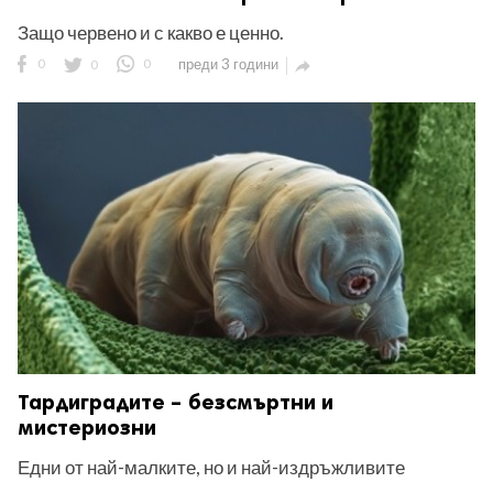
Защо червено и с какво е ценно.
0
0
0
преди 3 години

Тардиградите – безсмъртни и
мистериозни
Едни от най-малките, но и най-издръжливите