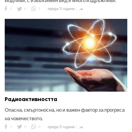
Бодливи, с извънземен вид и много издръжливи.
3
0
2
преди 3 години

ност
пазени.
Радиоактивността
Опасна, смъртоносна, но и важен фактор за прогреса
на човечеството.
1
0
0
преди 3 години
