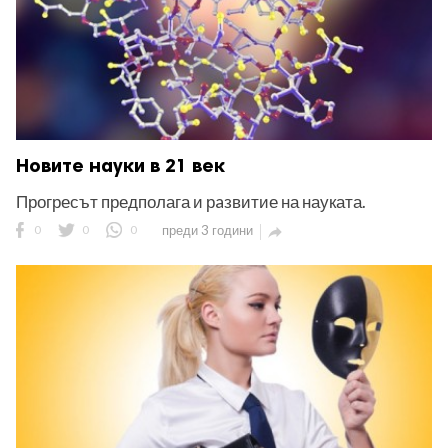
Новите науки в 21 век
Прогресът предполага и рaзвитие на науката.
0
0
0
преди 3 години
