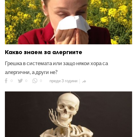
Какво знаем за алергиите
Грешка в системата или защо някои хора са
алергични, а други не?
0
0
0
преди 3 години
