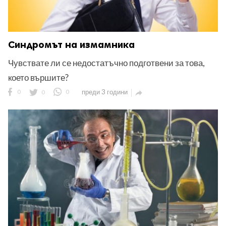
Синдромът на измамника
Чувствате ли се недостатъчно подготвени за това,
което вършите?
0
0
0
преди 3 години
