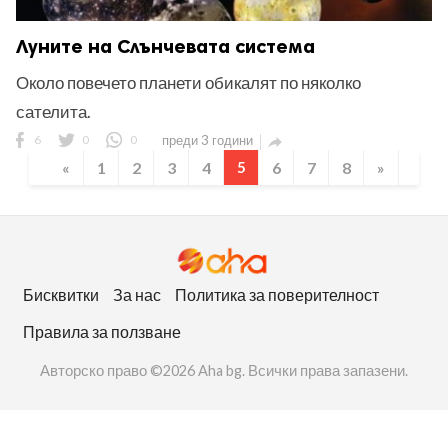
Луните на Слънчевата система
Около повечето планети обикалят по няколко
сателита.
6
0
0
преди 3 години

«
1
2
3
4
5
6
7
8
»
Бисквитки
За нас
Политика за поверителност
Правила за ползване
Авторско право ©2026 Aha bg. Всички права запазени.