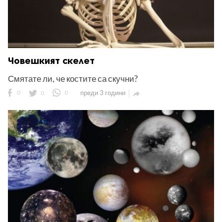
Човешкият скелет
Смятате ли, че костите са скучни?
0
0
0
преди 3 години
