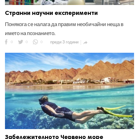
Странни научни експерименти
Понякога се налага да правим необичайни неща в
името на познанието.
0
0
0
преди 3 години

Забележителното Червено море