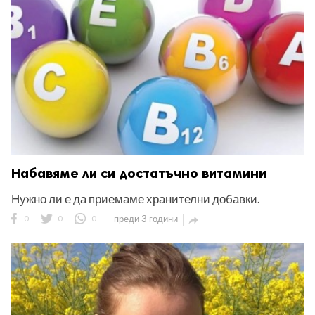
Набавяме ли си достатъчно витамини
Нужно ли е да приемаме хранителни добавки.
0
0
0
преди 3 години
