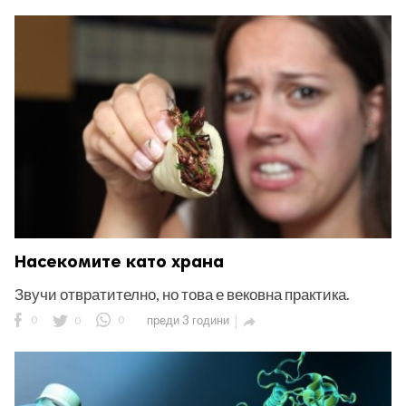
Насекомите като храна
Звучи отвратително, но това е вековна практика.
0
0
0
преди 3 години
