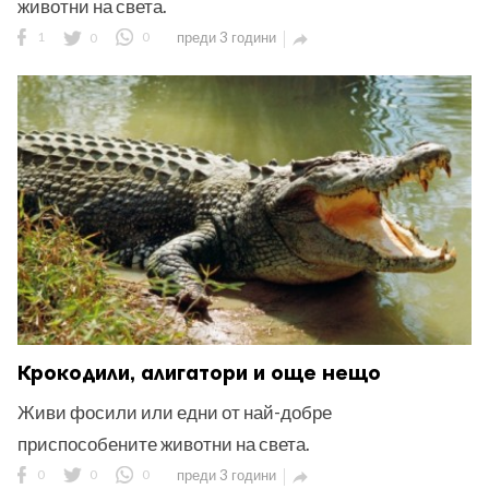
животни на света.
1
0
0
преди 3 години

Крокодили, алигатори и още нещо
Живи фосили или едни от най-добре
приспособените животни на света.
0
0
0
преди 3 години
