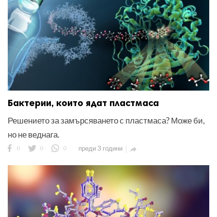
Бактерии, които ядат пластмаса
Решението за замърсяването с пластмаса? Може би,
но не веднага.
0
0
0
преди 3 години
