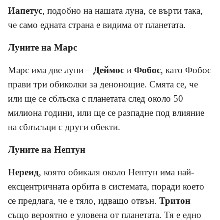
Иапетус
, подобно на нашата луна, се върти така,
че само едната страна е видима от планетата.
Луните на Марс
Марс има две луни –
Деймос
и
Фобос
, като Фобос
прави три обиколки за денонощие. Смята се, че
или ще се сблъска с планетата след около 50
милиона години, или ще се разпадне под влияние
на сблъсъци с други обекти.
Луните на Нептун
Нереид
, която обикаля около Нептун има най-
ексцентричната орбита в системата, поради което
се предлага, че е тяло, идващо отвън.
Тритон
също вероятно е уловена от планетата. Тя е едно