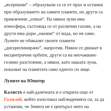
„вътрешни“ – образували са се от прах и останки
при образуването на самите планети, но други са
привлечени „отвън“. На някои луни има
атмосфера, състояща се от различни газове, а на
други има дори „океани“ от вода, но не само.
Луните не обикалят своите планети
„дисциплинирано“, напротив. Някои се движат в
ексцентрични орбити, други са на неочаквано
голямо разстояние, а някои, като нашата луна,
показват на планетата само едното си лице.
Луните на Юпитер
Калисто
е най-далечната и е открита още от
Галилей
, който използвал наблюденията си, за да
установи, че Земята не е центърът нито на