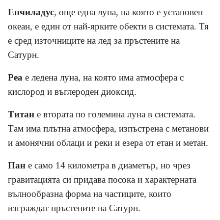
Енчиладус
, още една луна, на която е установен
океан, е един от най-ярките обекти в системата. Тя
е сред източниците на лед за пръстените на
Сатурн.
Реа
е ледена луна, на която има атмосфера с
кислород и въглероден диоксид.
Титан
е втората по големина луна в системата.
Там има плътна атмосфера, изпъстрена с метанови
и амонячни облаци и реки и езера от етан и метан.
Пан
е само 14 километра в диаметър, но чрез
гравитацията си придава посока и характерната
вълнообразна форма на частиците, които
изграждат пръстените на Сатурн.