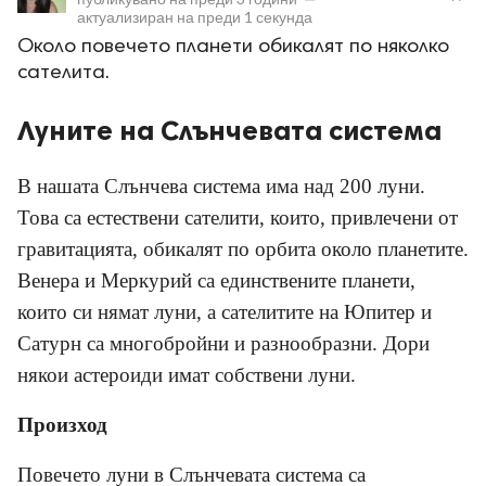
актуализиран на
преди 1 секунда
Около повечето планети обикалят по няколко
сателита.
Луните на Слънчевата система
ност
В нашата Слънчева система има над 200 луни.
пазени.
Това са естествени сателити, които, привлечени от
гравитацията, обикалят по орбита около планетите.
Венера и Меркурий са единствените планети,
които си нямат луни, а сателитите на Юпитер и
Сатурн са многобройни и разнообразни. Дори
някои астероиди имат собствени луни.
Произход
Повечето луни в Слънчевата система са