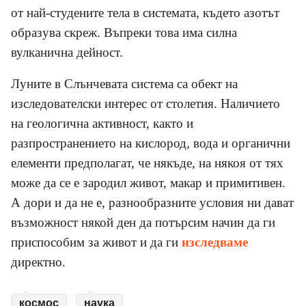
от най-студените тела в системата, където азотът
образува скреж. Въпреки това има силна
вулканична дейност.
Луните в Слънчевата система са обект на
изследователски интерес от столетия. Наличието
на геологична активност, както и
разпространението на кислород, вода и органични
елементи предполагат, че някъде, на някоя от тях
може да се е зародил живот, макар и примитивен.
А дори и да не е, разнообразните условия ни дават
възможност някой ден да потърсим начин да ги
приспособим за живот и да ги
изследваме
директно.
космос
наука