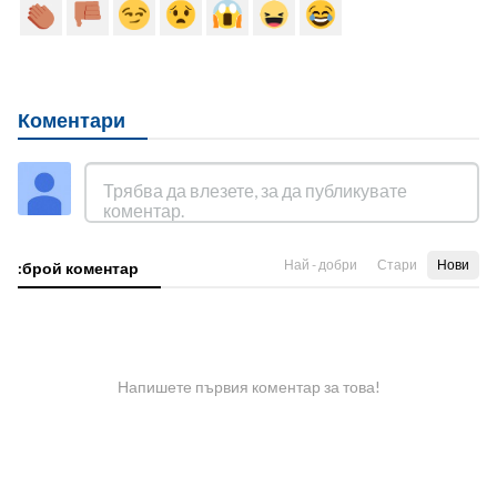
Коментари
Най - добри
Стари
Нови
:брой коментар
Напишете първия коментар за това!