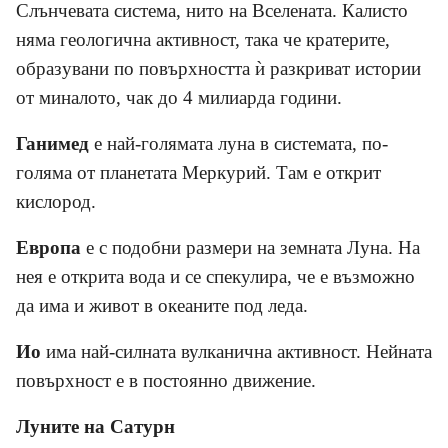
Слънчевата система, нито на Вселената. Калисто
няма геологична активност, така че кратерите,
образувани по повърхността
ѝ
разкриват истории
от миналото, чак до 4 милиарда години.
Ганимед
е най-голямата луна в системата, по-
голяма от планетата Меркурий. Там е открит
кислород.
Европа
е с подобни размери на земната Луна. На
нея е открита вода и се спекулира, че е възможно
да има и живот в океаните под леда.
Ио
има най-силната вулканична активност. Нейната
повърхност е в постоянно движение.
Луните на Сатурн