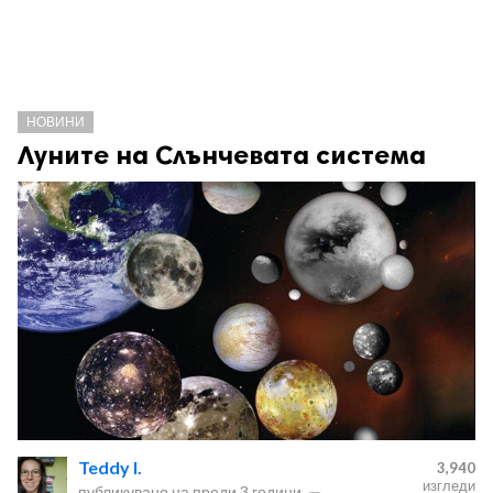
НОВИНИ
Луните на Слънчевата система
Teddy I.
3,940
изгледи
публикувано на
преди 3 години
—