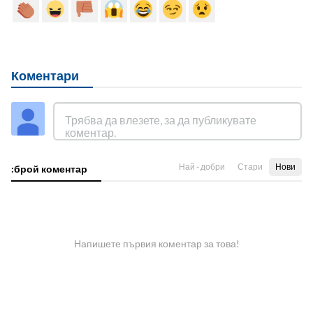
Коментари
Най - добри
Стари
Нови
:брой коментар
Напишете първия коментар за това!