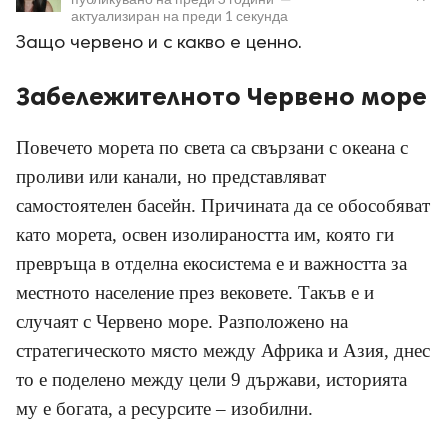
актуализиран на
преди 1 секунда
Защо червено и с какво е ценно.
Забележителното Червено море
Повечето морета по света са свързани с океана с
ност
проливи или канали, но представляват
пазени.
самостоятелен басейн. Причината да се обособяват
като морета, освен изолираността им, която ги
превръща в отделна екосистема е и важността за
местното население през вековете. Такъв е и
случаят с Червено море. Разположено на
стратегическото място между Африка и Азия, днес
то е поделено между цели 9 държави, историята
му е богата, а ресурсите – изобилни.