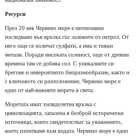
Ресурси
През 20 век Червено море е интензивно
изследвано във връзка със залежите от петрол. От
него още се изличат сулфати, а има и тежки
метали. Поради високата соленост, още от древни
времена там се добива сол. С уникалните си
брегове и невероятното биоразнообразие, както и
с ключовото си разположение, Червено море е
едно от най-важните морета в света.
Моретата имат хилядолетна връзка с
цивилизацията, запазена в безброй исторически
източници, които свидетелстват за уважението,
което изпитваме към водата. Червено море е едно