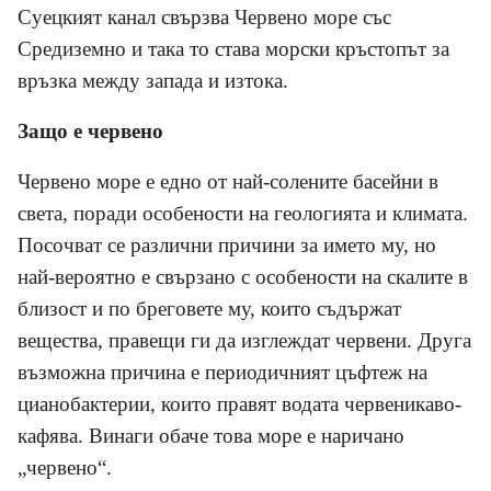
Суецкият канал свързва Червено море със
Средиземно и така то става морски кръстопът за
връзка между запада и изтока.
Защо е червено
Червено море е едно от най-солените басейни в
света, поради особености на геологията и климата.
Посочват се различни причини за името му, но
най-вероятно е свързано с особености на скалите в
близост и по бреговете му, които съдържат
вещества, правещи ги да изглеждат червени. Друга
възможна причина е периодичният цъфтеж на
цианобактерии, които правят водата червеникаво-
кафява. Винаги обаче това море е наричано
„червено“.