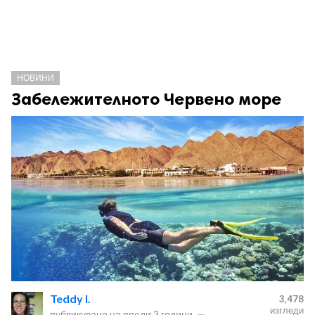
НОВИНИ
Забележителното Червено море
Teddy I.
3,478
изгледи
публикувано на
преди 3 години
—