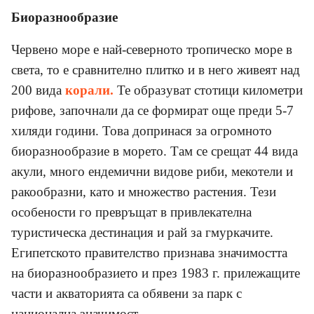
Биоразнообразие
Червено море е най-северното тропическо море в
света, то е сравнително плитко и в него живеят над
200 вида
корали.
Те образуват стотици километри
рифове, започнали да се формират още преди 5-7
хиляди години. Това допринася за огромното
биоразнообразие в морето. Там се срещат 44 вида
акули, много ендемични видове риби, мекотели и
ракообразни, като и множество растения. Тези
особености го превръщат в привлекателна
туристическа дестинация и рай за гмуркачите.
Египетското правителство признава значимостта
на биоразнообразието и през 1983 г. прилежащите
части и акваторията са обявени за парк с
национална значимост.