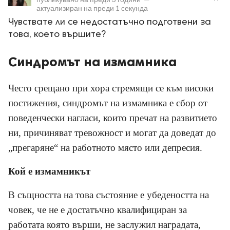
актуализиран на
преди 1 секунда
Чувствате ли се недостатъчно подготвени за
това, което вършите?
Синдромът на измамника
ност
Често срещано при хора стремящи се към високи
пазени.
постижения, синдромът на измамника е сбор от
поведенчески нагласи, които пречат на развитието
ни, причиняват тревожност и могат да доведат до
„прегаряне“ на работното място или депресия.
Кой е измамникът
В същността на това състояние е убедеността на
човек, че не е достатъчно квалифициран за
работата която върши, не заслужил наградата,