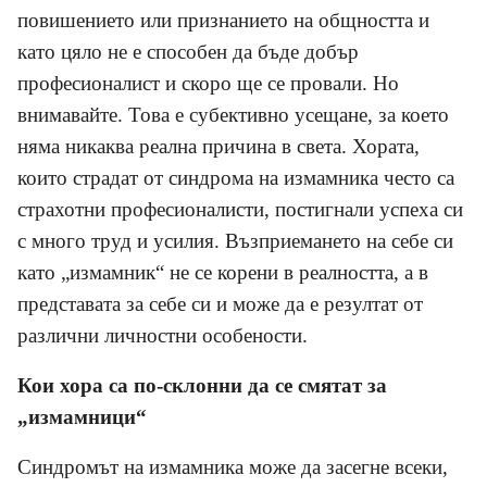
повишението или признанието на общността и
като цяло не е способен да бъде добър
професионалист и скоро ще се провали. Но
внимавайте. Това е субективно усещане, за което
няма никаква реална причина в света. Хората,
които страдат от синдрома на измамника често са
страхотни професионалисти, постигнали успеха си
с много труд и усилия. Възприемането на себе си
като „измамник“ не се корени в реалността, а в
представата за себе си и може да е резултат от
различни личностни особености.
Кои хора са по-склонни да се смятат за
„измамници“
Синдромът на измамника може да засегне всеки,