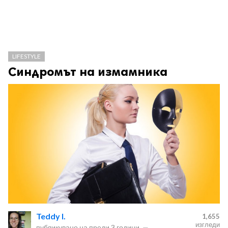
LIFESTYLE
Синдромът на измамника
Teddy I.
1,655
изгледи
публикувано на
преди 3 години
—