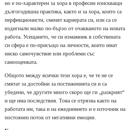
но е по-характерен за хора в професии изискващи
дългогодишна практика, както и за хора, които са
перфекционисти, сменят кариерата си, или са се
издигнали малко по-бързо от очакваното на новата
работа. Усещането, че си измамник в собствената
си сфера е по-присъщо на личности, които имат
ниско самочувствие или проблеми със
самооценката.
Общото между всички тези хора е, че те не се
смятат за достойни за постиженията си и са
убедени, че другите много скоро ще ги „разкрият“
и ще има последствия. Това се отрязва както на
работата им, така и на ежедневието и е източник на
постоянен поток от негативни емоции.