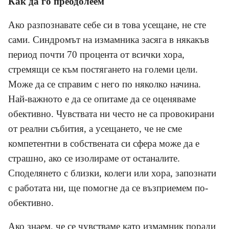
Как да го преодолеем
Ако разпознавате себе си в това усещане, не сте
сами. Синдромът на измамника засяга в някакъв
период почти 70 процента от всички хора,
стремящи се към постягането на големи цели.
Може да се справим с него по няколко начина.
Най-важното е да се опитаме да се оценяваме
обективно. Чувствата ни често не са провокирани
от реални събития, а усещането, че не сме
компетентни в собствената си сфера може да е
страшно, ако се изолираме от останалите.
Споделянето с близки, колеги или хора, запознати
с работата ни, ще помогне да се възприемем по-
обективно.
Ако знаем, че се чувстваме като измамник поради