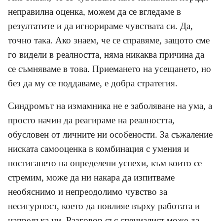
неправилна оценка, можем да се вгледаме в
резултатите и да игнорираме чувствата си. Да,
точно така. Ако знаем, че се справяме, защото сме
го видели в реалността, няма никаква причина да
се съмняваме в това. Приемането на усещането, но
без да му се поддаваме, е добра стратегия.
Синдромът на измамника не е заболяване на ума, а
просто начин да реагираме на реалността,
обусловен от личните ни особености. За съжаление
ниската самооценка в комбинация с умения и
постигането на определени успехи, към които се
стремим, може да ни накара да изпитваме
необяснимо и непреодолимо чувство за
несигурност, което да повлияе върху работата и
напредъка ни. Разговор със специалист може да