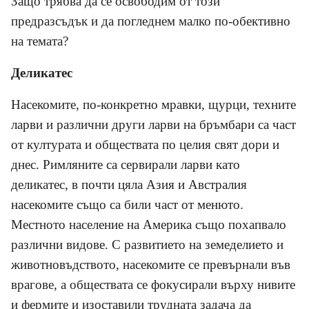
Защо трябва да се освободим от този
предразсъдък и да погледнем малко по-обективно
на темата?
Деликатес
Насекомите, по-конкретно мравки, щурци, техните
ларви и различни други ларви на бръмбари са част
от културата и обществата по целия свят дори и
днес. Римляните са сервирали ларви като
деликатес, в почти цяла Азия и Австралия
насекомите също са били част от менюто.
Местното население на Америка също похапвало
различни видове. С развитието на земеделието и
животновъдството, насекомите се превърнали във
врагове, а обществата се фокусирали върху нивите
и фермите и изоставили трудната задача да