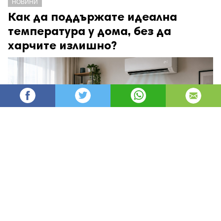
НОВИНИ
Как да поддържате идеална
температура у дома, без да
харчите излишно?
angel93
67
Администратор
изгледи
публикувано на
преди 3 дни
—
актуализиран на
преди 4 часа
Да поддържате дома си уютен през зимата и