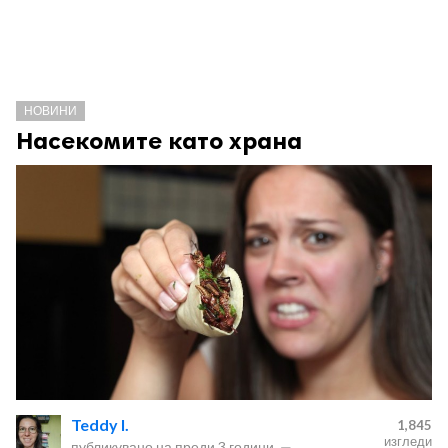
НОВИНИ
Насекомите като храна
Teddy I.
1,845
изгледи
публикувано на
преди 3 години
—