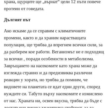
храна, щурците ще „върнат“ цели 12 пъти повече
протеин от говедата.
Дългият път
Ако искаме да се справим с климатичните
промени, както и да храним нарастващата
популация, ще трябва да впрегнем всички сили, за
да разберем кое работи. Веганизмът не е подходящ
за всички , поради особености в метаболизма.
Завръщането на насекомите като храна може да
изглежда странно и да предизвиква различни
реакции у хората, но трябва да помним, че
видовете на планетата се ядат едни други, според
нуждите си. Табуто върху насекомите е измислено
от нас. Храната ни, освен вкусна, трябва да бъде с
достатъчно висока хранителна стойност, за да