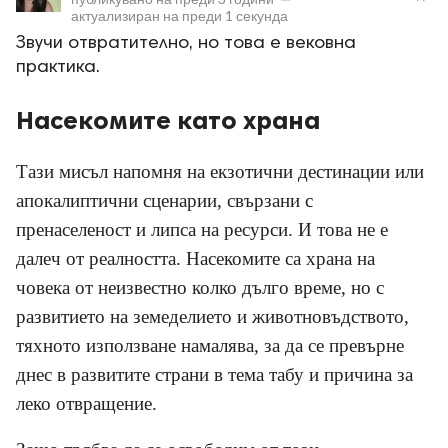
актуализиран на
преди 1 секунда
Звучи отвратително, но това е вековна
практика.
Насекомите като храна
ност
Тази мисъл напомня на екзотични дестинации или
пазени.
апокалиптични сценарии, свързани с
пренаселеност и липса на ресурси. И това не е
далеч от реалността. Насекомите са храна на
човека от неизвестно колко дълго време, но с
развитието на земеделието и животновъдството,
тяхното използване намалява, за да се превърне
днес в развитите страни в тема табу и причина за
леко отвращение.