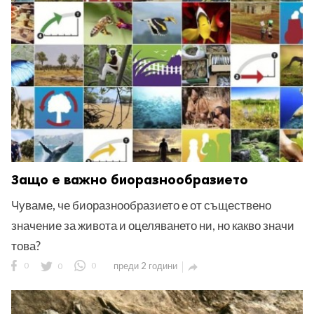
Защо е важно биоразнообразието
Чуваме, че биоразнообразието е от съществено
значение за живота и оцеляването ни, но какво значи
това?
0
0
0
преди 2 години
