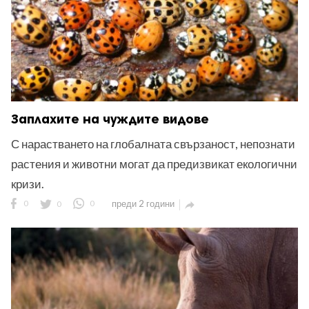
Заплахите на чуждите видове
С нарастването на глобалната свързаност, непознати
растения и животни могат да предизвикат екологични
кризи.
0
0
0
преди 2 години
