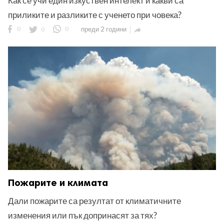
Как се учи един изкуствен интелект и какви са
приликите и разликите с ученето при човека?
0
0
0
преди 2 години

Пожарите и климата
Дали пожарите са резултат от климатичните
изменения или пък допринасят за тях?