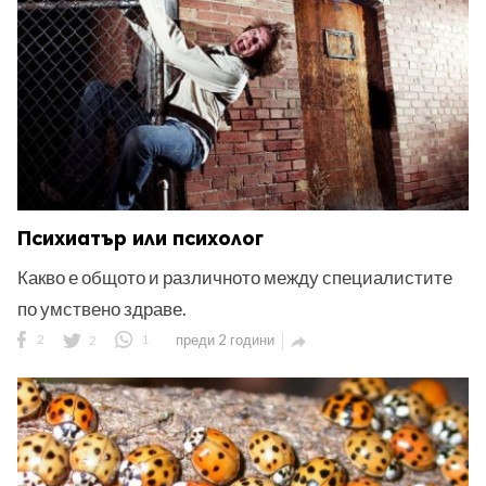
Психиатър или психолог
Какво е общото и различното между специалистите
по умствено здраве.
2
2
1
преди 2 години
