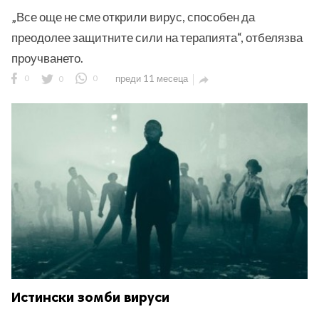
„Все още не сме открили вирус, способен да
преодолее защитните сили на терапията“, отбелязва
проучването.
0
0
0
преди 11 месеца

ност
пазени.
Истински зомби вируси