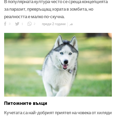
В популярната култура често се среща концепцията
за паразит, превръщащ хората в зомбита, но
реалността е малко по-скучна.
3
1
2
преди 2 години

Питомните вълци
Кучетата са най-добрият приятел на човека от хиляди