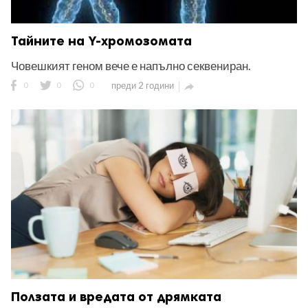
Тайните на Y-хромозомата
Човешкият геном вече е напълно секвениран.
0
0
0
преди 2 години

Ползата и вредата от дрямката