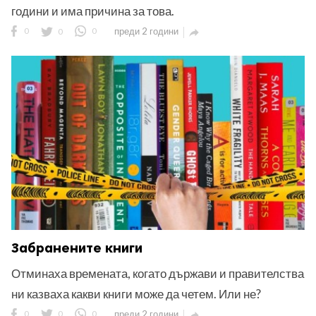
години и има причина за това.
0
0
0
преди 2 години

Забранените книги
Отминаха времената, когато държави и правителства
ни казваха какви книги може да четем. Или не?
0
0
0
преди 2 години
