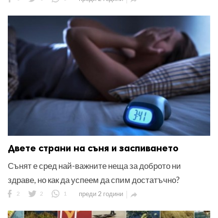
Двете страни на съня и заспиването
Сънят е сред най-важните неща за доброто ни
здраве, но как да успеем да спим достатъчно?
2
2
1
преди 2 години
