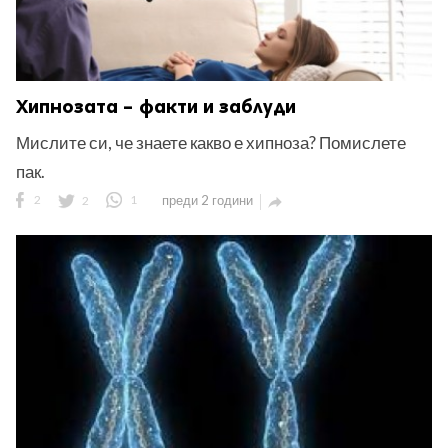
Хипнозата – факти и заблуди
Мислите си, че знаете какво е хипноза? Помислете
пак.
2
2
1
преди 2 години
