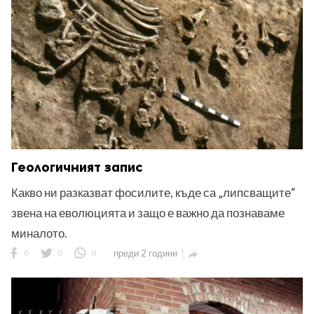
Геологичният запис
Какво ни разказват фосилите, къде са „липсващите“
звена на еволюцията и защо е важно да познаваме
миналото.
0
0
0
преди 2 години
