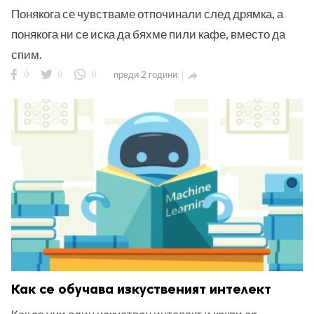
Понякога се чувстваме отпочинали след дрямка, а
понякога ни се иска да бяхме пили кафе, вместо да
спим.
0
0
0
преди 2 години

Как се обучава изкуственият интелект