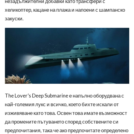
незадължителни добавки като трансфери с
хеликоптер, кацане на плажа и напоени с шампанско
закуски.
The Lover’s Deep Submarine е напълно оборудвана с
най-
големия
лукс и всичко, което бихте искали от
изживяване като това.
Освен това имате възможност
да промените пътуването според собствените си
предпочитания, така че ако предпочитате определено