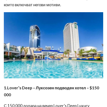
които включват негови мотиви.
1.Lover’s Deep – Луксозен подводен хотел – $150
000
С 150 000 долара на вечер Lover’s Deep Luxury