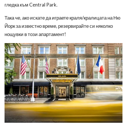
гледка към Central Park.
Така че, ако искате да играете краля/кралицата на Ню
Йорк за известно време, резервирайте си няколко
нощувки в този апартамент!