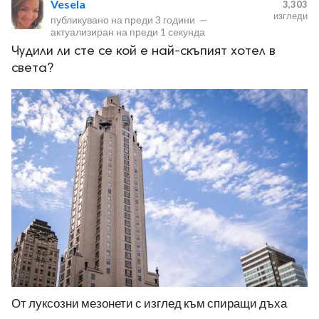
Vesela
3,303
изгледи
публикувано на
преди 3 години
—
актуализиран на
преди 1 секунда
Чудили ли сте се кой е най-скъпият хотел в
света?
ност
пазени.
От луксозни мезонети с изглед към спиращи дъха