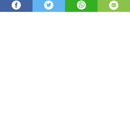
Mihaelavat
2,703
Редактор
изгледи
публикувано на
преди 3 години
—
актуализиран на
преди 11 часа
Дори някои от най-успешните компании имат
неуспехи