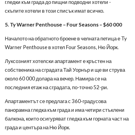
гледки към града до пищни подводни хотели
-
скъпите
хотели
в този списък имат всичко.
5. Ty Warner Penthouse – Four Seasons – $60 000
Началото на обратното броене в челната петица е Ty
Warner Penthouse в хотел Four Seasons, Ню Йорк.
Луксозният хотелски апартамент е кръстен на
собственика на сградата Тай Уорнър и ще ви струва
около 60 000 долара на вечер. Намира се на
последния етаж на сградата, по-точно 52-ри.
Апартаментът се предлага с 360-градусова
панорамна гледка към града и
има
четири стъклени
балкона, които осигуряват гледка към горната част на
града и центъра на Ню Йорк.