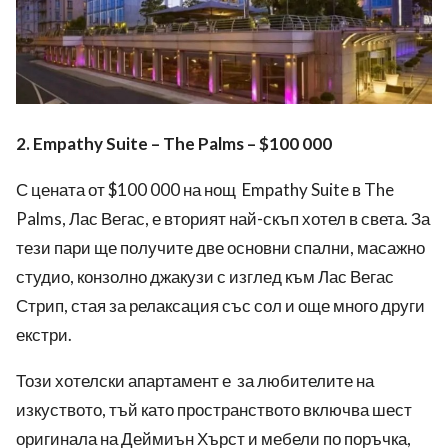
2. Empathy Suite – The Palms – $100 000
С
цената от $100 000 на нощ
Empathy Suite в The
Palms, Лас Вегас, е вторият най-скъп хотел в света.
За
тези пари
ще получите две основни спални, масажн
о
студио
, конзолно джакузи с изглед към Лас Вегас
Стрип, стая за релаксация със сол
и още много други
екстри.
Този хотелски апартамент е
за любителите на
изкуството, тъй като пространството включва шест
оригинала на Деймиън Хърст и мебели по поръчка,