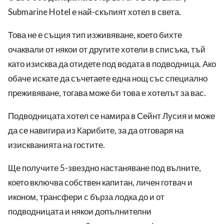
Submarine Hotel е най-скъпият хотел в света.
Това не е същия тип изживяване, което бихте
очаквали от някои от другите хотели в списъка, тъй
като изисква да отидете под водата в подводница.
Ако
обаче искате да съчетаете една нощ с
ъс специално
преживяване, тогава може би това е хотелът за вас.
Подводницата
хотел се намира в Сейнт Лусия и може
да се навигира из Карибите, за да отговаря на
изискванията на гостите.
Ще получите 5-звездно настаняване под вълните,
което включва собствен капитан, личен готвач и
иконом, трансфери с бърза лодка до и от
подводницата и някои допълнителни