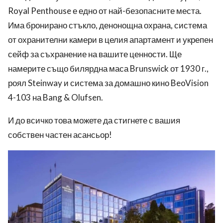
Royal Penthouse е едно от най-безопасните места.
Има бронирано стъкло, денонощна охрана, система
от охранителни камери в целия апартамент и укрепен
сейф за съхранение на вашите ценности.
Ще
намерите също билярдна маса Brunswick от 1930 г.,
роял Steinway и система за домашно кино BeoVision
4-103 на Bang & Olufsen.
И до всичко това можете да стигнете с вашия
собствен частен асансьор!