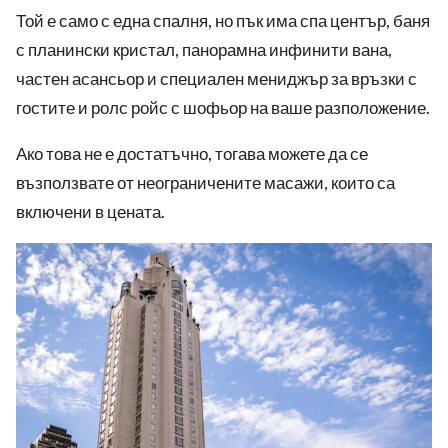
Той е само с една спалня, но пък
има
спа център, баня
с
планински кристал, панорамна инфинити вана,
частен асансьор и специален мениджър за връзки с
гостите и ролс ройс с шофьор на ваше разположение.
Ако това не е достатъчно, тогава можете да се
възползвате от неограничените масажи, които са
включени
в цената
.