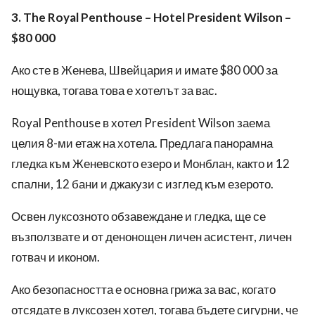
3. The Royal Penthouse – Hotel President Wilson –
$80 000
Ако сте в Женева, Швейцария и имате $80 000 за
нощувка, тогава това е хотелът за вас.
Royal Penthouse в хотел President Wilson заема
целия 8-ми етаж на хотела.
Предлага панорамна
гледка към Женевското езеро и Монблан, както и 12
спални, 12 бани и джакузи с изглед към езерото.
Освен луксозното обзавеждане и гледка, ще се
възползвате и от денонощен личен асистент, личен
готвач и иконом.
Ако безопасността е основна грижа за вас, когато
отсядате в луксозен хотел, тогава бъдете сигурни, че