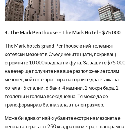
4. The Mark Penthouse – The Mark Hotel – $75 000
The Mark hotels grand Penthouse е най-големият
хотелски мезонет в Съединените щати, покриващ
огромните 10 000 квадратни фута.
За вашите $75 000
на вечер
ще получите на ваше разположение
голям
мезонет, който се простира на горните два етажа на
хотела
-
5 спални, 6 бани, 4 камини, 2 мокри бара, 2
тоалетни и голяма всекидневна.
Тя
може да се
трансформира в бална зала в пълен размер.
Може би една от най-хубавите
екстри
на мезонета е
неговата тераса от 250 квадратни метра, с панорамна