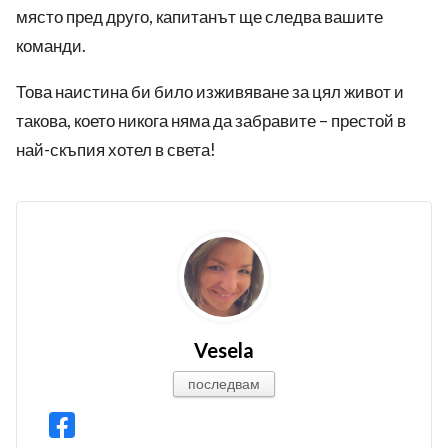
място пред друго, капитанът ще следва вашите
команди.
Това наистина би било изживяване за цял живот и
такова, което никога няма да забравите – престой в
най-скъпия хотел в света!
Vesela
последвам