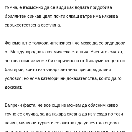
тъмна, е възможно да се види как водата придобива
брилянтен синкав цвят, почти сякаш вътре има някаква
свръхестествена светлина.
Феноменът е толкова интензивен, че може да се види дори
от Международната космическа станция. Учените смятат,
че това сияние може би е причинено от биолуминесцентни
бактерии, които излъчвар светлина при определени
условия; но няма категорични доказателства, които да го
докажат.
Въпреки факта, че все още не можем да обясним какво
точно се случва, за да накара океана да изглежда по този
начин, милиони туристи се опитват да успеят да оцелят
нощ, когато
да
могат да се къпят в океана по време на този