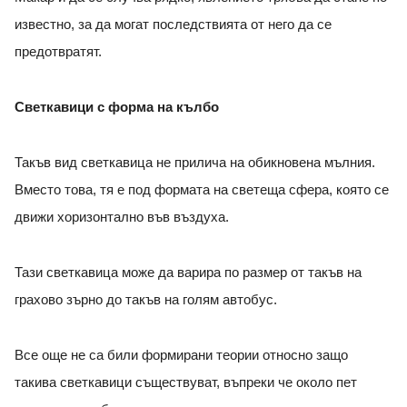
известно, за да могат последствията от него да се
предотвратят.
Светкавици с форма на кълбо
Такъв вид светкавица не прилича на обикновена мълния.
Вместо това, тя е под формата на светеща сфера, която се
движи хоризонтално във въздуха.
Тази светкавица може да варира по размер от такъв на
грахово зърно до такъв на голям автобус.
Все още не са били формирани теории относно защо
такива светкавици съществуват, въпреки че около пет