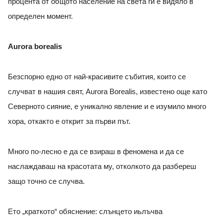
процента от общото население на света ги е видяло в
определен момент.
Aurora borealis
Безспорно едно от най-красивите събития, които се
случват в нашия свят, Aurora Borealis, известено още като
Северното сияние, е уникално явление и е изумило много
хора, откакто е открит за първи път.
Много по-лесно е да се взираш в феномена и да се
наслаждаваш на красотата му, отколкото да разбереш
защо точно се случва.
Ето „краткото“ обяснение: слънцето иьлъчва