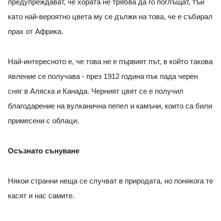
предупреждават, че хората не трябва да го поглъщат, тъй
като най-вероятно цвета му се дължи на това, че е събирал
прах от Африка.
Най-интересното е, че това не е първият път, в който такова
явление се получава - през 1912 година пък пада черен
сняг в Аляска и Канада. Черният цвят се е получил
благодарение на вулканична пепел и камъни, които са били
примесени с облаци.
Осъзнато сънуване
Някои странни неща се случват в природата, но понякога те
касят и нас самите.