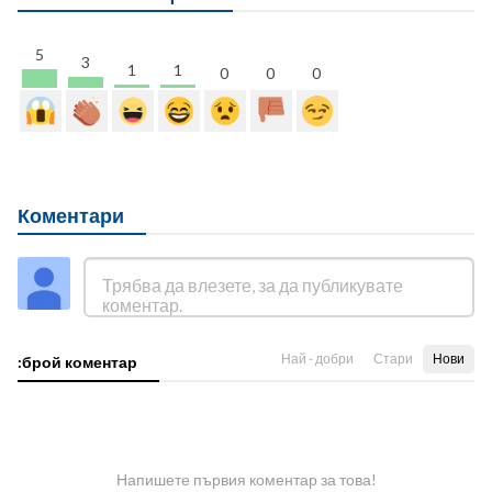
5
3
1
1
0
0
0
Коментари
Най - добри
Стари
Нови
:брой коментар
Напишете първия коментар за това!