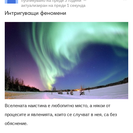
публикувано на
преди 3 години
—
актуализиран на
преди 1 секунда
Интригуващи феномени
ност
пазени.
Вселената наистина е любопитно място, а някои от
процесите и явленията, които се случват в нея, са без
обяснение.