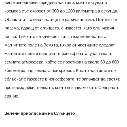
високоенергийни заредени частици, които пътуват в
космоса със скорост от 300 до 1200 километра в секунда.
Облакът от такива частици се нарича плазма. Потокът от
плазма, идващ от слънцето, е известен като слънчевия
вятър. Тъй като слънчевият вятър взаимодейства с
магнитното поле на Земята, някои от частиците следват
магнитите сили и навлизат в йоносферата, участъка от
земната атмосфера, който се простира на около 60 до 600
километра над земната повърхност. Когато частиците се
сблъскат с газовете в йоносферата, те започват да светят,
произвеждайки гледката, което познаваме като Северното
сияние,
Зелени приблясъци на Слънцето