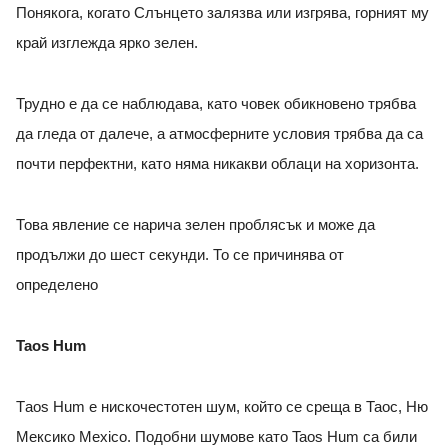
Понякога, когато Слънцето залязва или изгрява, горният му
край изглежда ярко зелен.
Трудно е да се наблюдава, като човек обикновено трябва
да гледа от далече, а атмосферните условия трябва да са
почти перфектни, като няма никакви облаци на хоризонта.
Това явление се нарича зелен проблясък и може да
продължи до шест секунди. То се причинява от
определено
Taos Hum
Тaos Hum е нискочестотен шум, който се среща в Таос, Ню
Мексико Mexico. Подобни шумове като Taos Hum са били