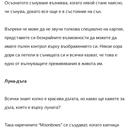
Осъзнатото сънуване възниква, когато някой стане наясно,
че сънува, докато все още е в състояние на сън.
Въпреки че може да не звучи толкова специално на хартия,
представете си безкрайните възможности да можете да
имате пълен контрол върху въображението си. Някои хора
дори са летели в сънищата си и всички казват, че това е
едно от вълнуващите преживявания в живота им.
Луна-дъга
Всички знаят колко е красива дъгата, но какво ще кажете за
дъга, която е върху луната?
Така наречените “Moonbows” се създават, когато капчици