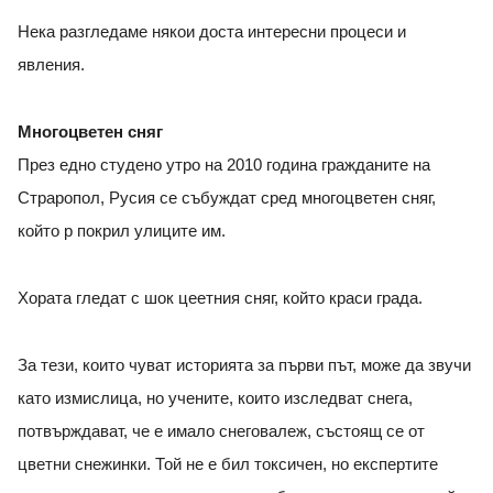
Нека разгледаме някои доста интересни процеси и
явления.
Многоцветен сняг
През едно студено утро на 2010 година гражданите на
Страропол, Русия се събуждат сред многоцветен сняг,
който р покрил улиците им.
Хората гледат с шок цеетния сняг, който краси града.
За тези, които чуват историята за първи път, може да звучи
като измислица, но учените, които изследват снега,
потвърждават, че е имало снеговалеж, състоящ се от
цветни снежинки. Той не е бил токсичен, но експертите