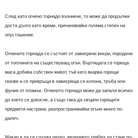
След като огнено торнадо възникне, то може да продължи
доста дълго като време, причинявайки голяма степен на
опустошение.
Огнените торнада се състоят от завихрени вихри, породени
от топлината на съществуващ огън. Въртящата се гореща
маса добива собствен живот, тъй като вкарва горещи
газове и се превръща в завихряща се колона, тръба или
фуния от пламък. Огненото торнадо може да запали всичко
до което се докосне, а също така да хвърли горящите
предмети настрани, разпространявайки огъня много по-
далеч.
Макар и да се случва рядко, явлението трябва да стане по-