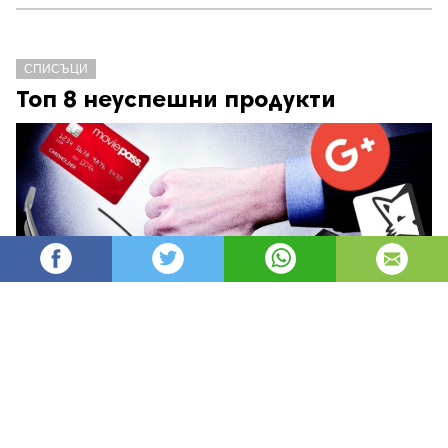
СПИСЪЦИ
Топ 8 неуспешни продукти
Mihaelavat
2,703
Редактор
изгледи
публикувано на
преди 3 години
—
актуализиран на
преди 8 часа