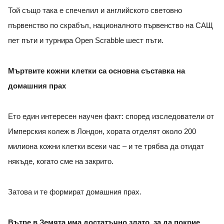
Той също така е спечелил и английското световно
първенство по скрабъл, националното първенство на САЩ
пет пъти и турнира Open Scrabble шест пъти.
Мъртвите кожни клетки са основна съставка на
домашния прах
Ето един интересен научен факт: според изследователи от
Имперския колеж в Лондон, хората отделят около 200
милиона кожни клетки всеки час – и те трябва да отидат
някъде, когато сме на закрито.
Затова и те формират домашния прах.
Вътре в Земята има достатъчно злато, за да покрие