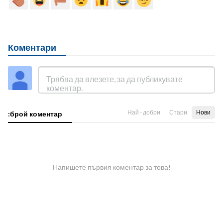
Коментари
Най - добри
Стари
Нови
:брой коментар
Напишете първия коментар за това!