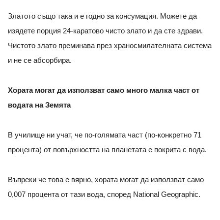
Златото също така и е годно за консумация. Можете да
изядете порция 24-каратово чисто злато и да сте здрави.
Чистото злато преминава през храносмилателната система
и не се абсорбира.
Хората могат да използват само много малка част от
водата на Земята
В училище ни учат, че по-голямата част (по-конкретно 71
процента) от повърхността на планетата е покрита с вода.
Въпреки че това е вярно, хората могат да използват само
0,007 процента от тази вода, според National Geographic.