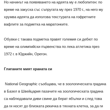
Но начинът на появяването на идеята му е любопитен: по
време на закуска със съпругата му през 1970 г., на него му
хрумва идеята да използва текстурата на гофретните
вафлите за подметка на маратонките.
Обувки с такава подметка правят големия си дебют по
време на олимпийски първенства по лека атлетика през
1972 г. в Юджийн, Орегон.
Глиганите мият храната си
National Geographic съобщава, че в зоологическата градина
в Базел в Швейцария пазачите на зоологическата градина
са наблюдавали диви свине да берат ябълки и след това
да ги носят до близката рекичка в тяхната клетка, за да ги