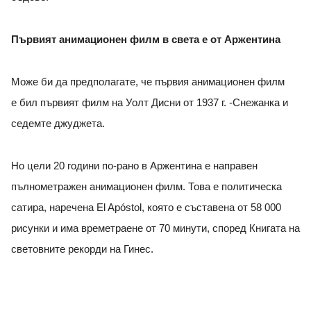
Първият анимационен филм в света е от Аржентина
Може би да предполагате, че първия анимационен филм
е
бил
първия
т
филм на Уолт Дисни от 1937 г. -Снежанка и
седемте джуджета.
Но цели 20 години по-рано в Аржентина е направен
пълнометражен анимационен филм. Това е политическа
сатира, наречена El Apóstol, която е съставена от 58 000
рисунки и има времетраене от 70 минути, според Книгата на
световните рекорди на Гинес.