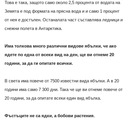
Това е така, защото само около 2,5 процента от водата на
Земята е под формата на прясна вода и и само 1 процент
от нея е достъпен. Останалата част съставлява ледници и
снежни полета в Антарктика.
Има толкова много различни видове ябълки, че ако
ядете по една от всеки вид на ден, ще ви отнеме 20
години, за да ги опитате всички.
В света има повече от 7500 известни вида ябълки. А в 20
години има само 7 300 дни. Така че ще ви отнеме повече от
20 години, за да опитате всеки един вид ябълка.
Фъстъците не са ядки, а бобови растения.