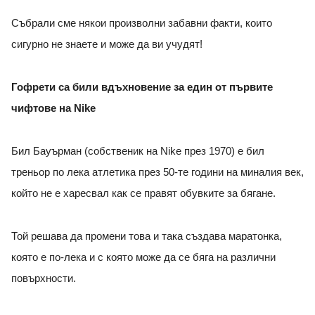
Събрали сме някои произволни забавни факти, които
сигурно не знаете и може да ви учудят!
Гофрети са били вдъхновение за един от първите
чифтове на Nike
Бил Бауърман (собственик на Nike през 1970) е бил
треньор по лека атлетика през 50-те години на миналия век,
който не е харесвал как се правят обувките за бягане.
Той решава да промени това и така създава маратонка,
която е по-лека и с която може да се бяга на различни
повърхности.