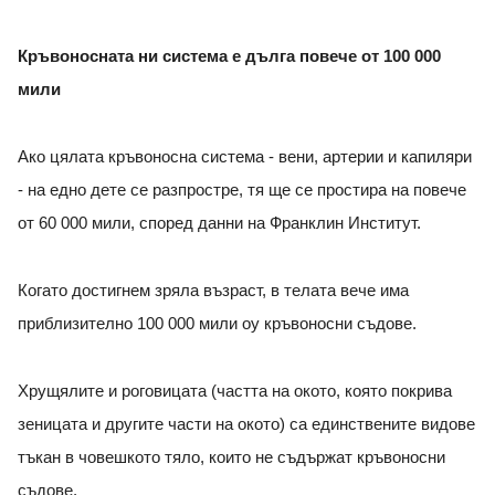
Кръвоносната ни система е дълга повече от 100 000
мили
Ако цялата кръвоносна система - вени, артерии и капиляри
- на едно дете се разпростре, тя ще се простира на повече
от 60 000 мили, според данни на Франклин Институт.
Когато достигнем зряла възраст, в телата вече има
приблизително 100 000 мили оу кръвоносни съдове.
Хрущялите и роговицата (частта на окото, която покрива
зеницата и другите части на окото) са единствените видове
тъкан в човешкото тяло, които не съдържат кръвоносни
съдове.