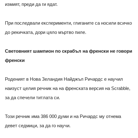
измият, преди да ги ядат.
При последвали експерименти, глиганите са носили всичко
до рекичката, дори цяло мъртво пиле.
Световният шампион по скрабъл на френски не говори
френски
Роденият в Нова Зеландия Найджъл Ричардс е научил
наизуст целия речник на на френската версия на Scrabble,
за да спечели титлата си.
Този речник има 386 000 думи и на Ричардс му отнема
девет седмици, за да го научи.