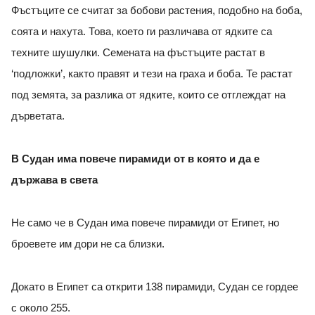
Фъстъците се считат за бобови растения, подобно на боба,
соята и нахута. Това, което ги различава от ядките са
техните шушулки. Семената на фъстъците растат в
‘подложки’, както правят и тези на граха и боба. Те растат
под земята, за разлика от ядките, които се отглеждат на
дърветата.
В Судан има повече пирамиди от в която и да е
държава в света
Не само че в Судан има повече пирамиди от Египет, но
броевете им дори не са близки.
Докато в Египет са открити 138 пирамиди, Судан се гордее
с около 255.