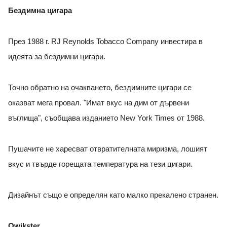
Бездимна цигара
През 1988 г. RJ Reynolds Tobacco Company инвестира в
идеята за бездимни цигари.
Точно обратно на очакването, бездимните цигари се
оказват мега провал. "Имат вкус на дим от дървени
въглища", съобщава изданието New York Times от 1988.
Пушачите не харесват отвратителната миризма, лошият
вкус и твърде горещата температура на тези цигари.
Дизайнът също е определян като малко прекалено странен.
Qwikster