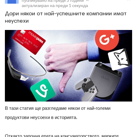
публикувано на
преди 3 години
—
актуализиран на
преди 1 секунда
Дори някои от най-успешните компании имат
неуспехи
ност
пазени.
В тази статия ще разгледаме някои от най-големи
продуктови неусоехи в историята.
Откакто започна ерата на консуматорството, марките