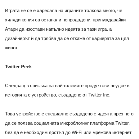
Играта не се е харесала на играчите толкова много, че
хиляди копия са останали непродадени, принуждавайки
Атари да изостави напълно идеята за тази игра, а
дизайнерът й да трябва да се откаже от кариерата за цял
живот.
Twitter Peek
Следващ в списъка на най-големите продуктови неудое в
историята е устройство, създадено от Twitter Inc.
Това устройство е специално създадено с идеята през него
да се ползва социалната микроблогинг платформа Twitter,
без да е необходим достъп до Wi-Fi или мрежова интернет