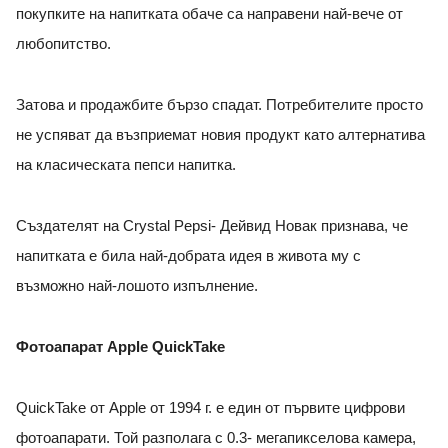
покупките на напитката обаче са направени най-вече от
любопитство.
Затова и продажбите бързо спадат. Потребителите просто
не успяват да възприемат новия продукт като алтернатива
на класическата пепси напитка.
Създателят на Crystal Pepsi- Дейвид Новак признава, че
напитката е била най-добрата идея в живота му с
възможно най-лошото изпълнение.
Фотоапарат Apple QuickTake
QuickTake от Apple от 1994 г. е един от първите цифрови
фотоапарати. Той разполага с 0.3- мегапикселова камера,