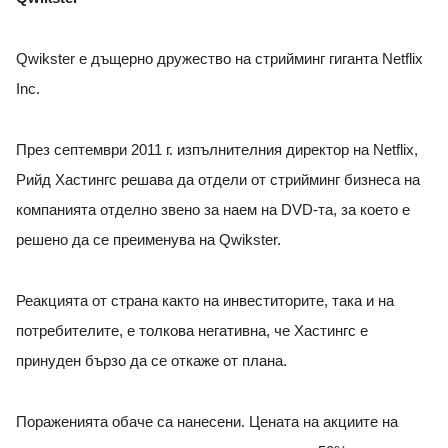
Qwikster е дъщерно дружество на стрийминг гиганта Netflix
Inc.
През септември 2011 г. изпълнителния директор на Netflix,
Рийд Хастингс решава да отдели от стрийминг бизнеса на
компанията отделно звено за наем на DVD-та, за което е
решено да се преименува на Qwikster.
Реакцията от страна както на инвеститорите, така и на
потребителите, е толкова негативна, че Хастингс е
принуден бързо да се откаже от плана.
Пораженията обаче са нанесени. Цената на акциите на