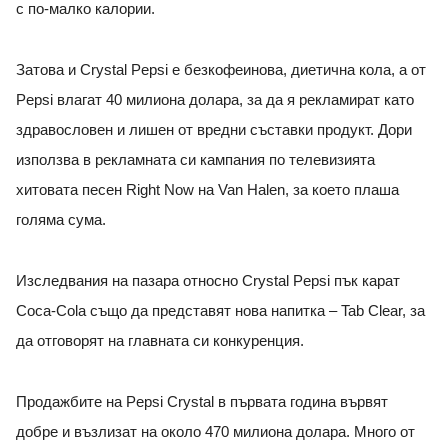
с по-малко калории.
Затова и Crystal Pepsi е безкофеинова, диетична кола, а от
Pepsi влагат 40 милиона долара, за да я рекламират като
здравословен и лишен от вредни съставки продукт. Дори
използва в рекламната си кампания по телевизията
хитовата песен Right Now на Van Halen, за което плаша
голяма сума.
Изследвания на пазара относно Crystal Pepsi пък карат
Coca-Cola също да представят нова напитка – Tab Clear, за
да отговорят на главната си конкуренция.
Продажбите на Pepsi Crystal в първата година вървят
добре и възлизат на около 470 милиона долара. Много от