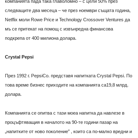
компанията пада така главоломно – с цели 50% през
следващите два месеца – че през ноември същата година,
Netflix моли Rowe Price и Technology Crossover Ventures да
мъ се притекат на помощ с извънредна финансова
подкрепа от 400 милиона долара.
Crystal Pepsi
През 1992 г. PepsiCo. представя напитката Crystal Pepsi. По
това време бизнес приходите на компанията са19,8 млрд.
долара.
Компанията се опитва с тази моеа напитка да навлезе в
процъфтяващия в началото на 90-те години пазар на
„напитките от ново поколение” , които са по-малко вредни и