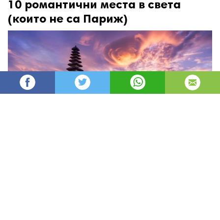
10 романтични места в света
(които не са Париж)
Mihaelavat
2,979
Редактор
изгледи
публикувано на
преди 3 години
—
актуализиран на
преди 1 час
Места, които да посетите с вашия любим човек