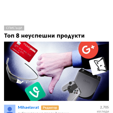
СПИСЪЦИ
Топ 8 неуспешни продукти
Mihaelavat
2,705
Редактор
изгледи