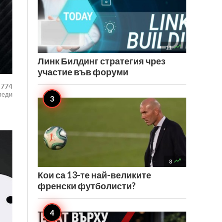

11
Линк Билдинг стратегия чрез
участие във форуми
,774
леди

8
Кои са 13-те най-великите
френски футболисти?