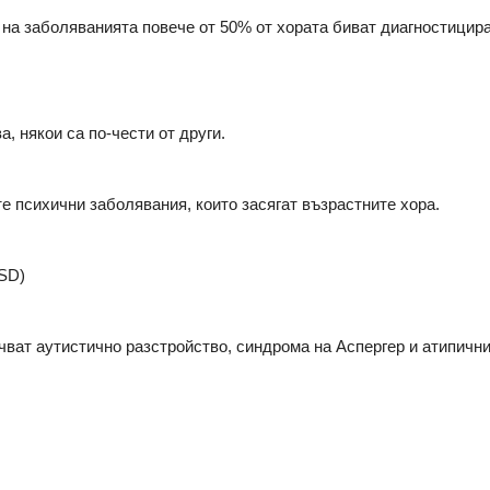
 на заболяванията повече от 50% от хората биват диагностицир
а, някои са по-чести от други.
е психични заболявания, които засягат възрастните хора.
SD)
чват аутистично разстройство, синдрома на Аспергер и атипичн