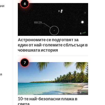
ани

6
Астрономите се подготвят за
един от най-големите сблъсъци в
човешката история
ия

6
10-те най-безопасни плажа в
света