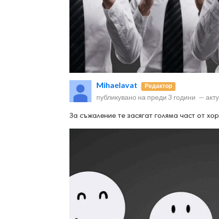
ност
Mihaelavat
Редактор
пазени.
публикувано на
преди 3 години
—
акт
За съжаление те засягат голяма част от хо