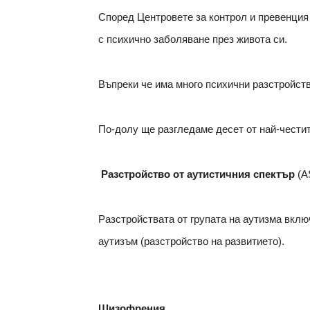
Според Центровете за контрол и превенция
с психично заболяване през живота си.
Въпреки че има много психични разстройств
По-долу ще разгледаме десет от най-честит
Разстройство от аутистичния спектър
(A
Разстройствата от групата на аутизма вклю
аутизъм (разстройство на развитието).
Шизофрения