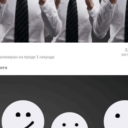
2
изг
уализиран на
преди 1 секунда
рата