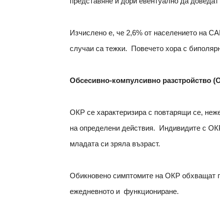
представяне и дори евентуално да доведат
Изчислено е, че 2,6% от населението на СА
случаи са тежки. Повечето хора с биполярн
Обсесивно-компулсивно разстройство (
ОКР се характеризира с повтарящи се, неж
на определени действия. Индивидите с ОК
младата си зряла възраст.
Обикновено симптомите на ОКР обхващат по 
ежедневното и функциониране.