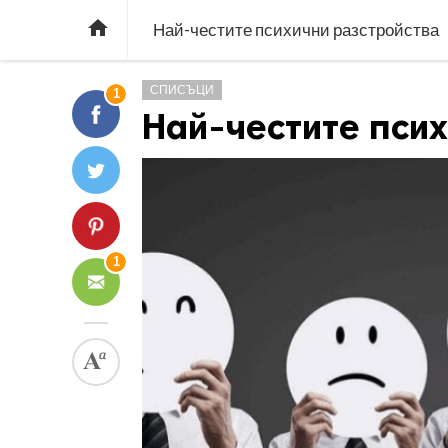

Най-честите психични разстройства
СПИСЪЦИ
1
Най-честите пси
1