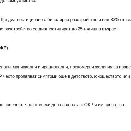
 до самоубийство.
Щ е диагностицирано с биполярно разстройство и над 83% от те
о разстройство се диагностицират до 25-годишна възраст.
ОКР)
елани, маниакални и ирационални, прекомерни желания за праве
Р често проявяват симптоми още в детството, юношеството или
повече от час от всеки ден на хората с ОКР и им пречат на