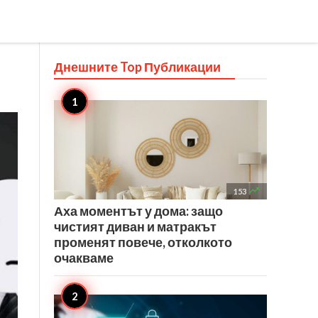
Днешните Top
Публикации

153
Аха моментът у дома: защо
чистият диван и матракът
променят повече, отколкото
очакваме