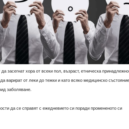
 да засегнат хора от всеки пол, възраст, етническа принадлежно
 да варират от леки до тежки и като всяко медицинско състояние
 вид заболяване.
ости да се справят с ежедневието си поради промененото си