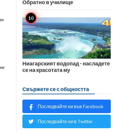
Обратно в училище
зи

6
Ниагарският водопад - насладете
не
се на красотата му
Свържете се с общността
Последвайте ни във Facebook
Последвайте ни в Twitter