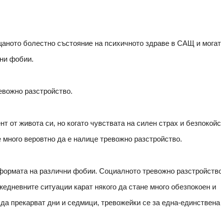
щаното болестно състояние на психичното здраве в САЩ и могат
чни фобии.
ревожно разстройство.
т от живота си, но когато чувствата на силен страх и безпокой
 много веровтно да е налице тревожно разстройство.
формата на различни фобии. Социалното тревожно разстройств
жедневните ситуации карат някого да стане много обезпокоен и
да прекарват дни и седмици, тревожейки се за една-единствена