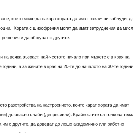
ане, което може да накара хората да имат различни заблуди, д
моции. Хората с шизофрения могат да имат затруднения да мис
т решения и да общуват с другите.
 на всяка възраст, най-честото начало при мъжете е в края на
години, а за жените в края на 20-те до началото на 30-те години
ото разстройства на настроението, които карат хората да имат
ни) до опасно слаби (депресивни). Крайностите са толкова тежк
а им с другите, да доведат до лошо академично или работно