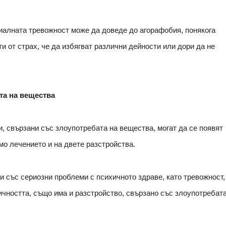
циалната тревожност може да доведе до агорафобия, понякога
и от страх, че да избягват различни дейности или дори да не
та на вещества
и, свързани със злоупотребата на вещества, могат да се появят
мо лечението и на двете разстройства.
и със сериозни проблеми с психичното здраве, като тревожност,
чността, също има и разстройство, свързано със злоупотребата