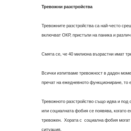
Тревожни разстройства
Тревожните разстройства са най-често сре
включват ОКР, пристъпи на паника и разли
Смята се, че 40 милиона възрастни имат т
Всички изпитваме тревожност в даден момен
пречат на ежедневното функциониране, то е
Тревожното разстройство също идва и под 
или социалната фобия се появява, когато е
тревожен. Хората с социална фобия могат 
ситуация.