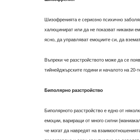
Шизофренията е сериозно психично заболяв
халюцинират или да не показват никакви е
ясно, да управляват емоциите си, да взема
Въпреки че разстройството може да се появи
тийнейджърските години и началото на 20-те 
Биполярно разстройство
Биполярното разстройство е едно от няколк
емоции, вариращи от много силни (маниакал
че могат да навредят на взаимоотношеният