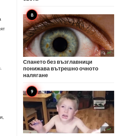
а
лят

6
Спането без възглавници
понижава вътрешно очното
.
налягане
и,

6