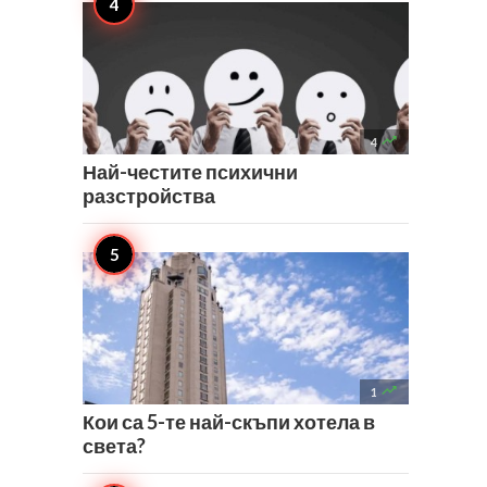

4
Най-честите психични
разстройства

1
Кои са 5-те най-скъпи хотела в
света?