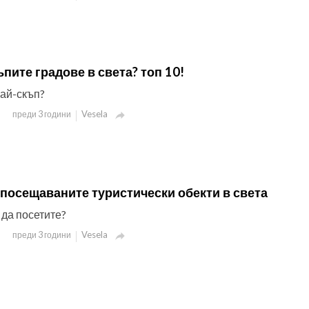
ъпите градове в света? топ 10!
най-скъп?
Vesela
преди 3 години

-посещаваните туристически обекти в света
 да посетите?
Vesela
преди 3 години
