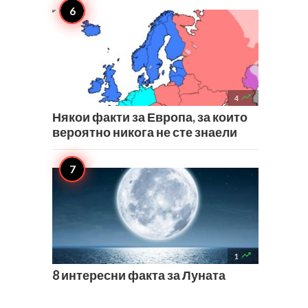

4
Някои факти за Европа, за които
вероятно никога не сте знаели

1
8 интересни факта за Луната