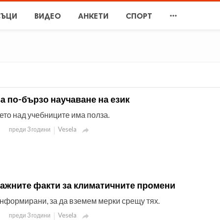

СЪЦИ
ВИДЕО
АНКЕТИ
СПОРТ
за по-бързо научаване на език
ето над учебниците има полза.
Vesela
преди 3 години

важните факти за климатичните промени
информирани, за да вземем мерки срещу тях.
Vesela
преди 3 години
