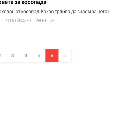
овете за косопада
ахован от косопад. Какво трябва да знаем за него?
Vesela
преди 3 години

2
3
4
5
6
»