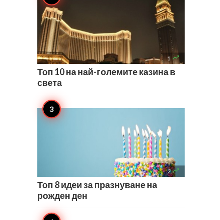

1
Топ 10 на най-големите казина в
света

2
Топ 8 идеи за празнуване на
рожден ден