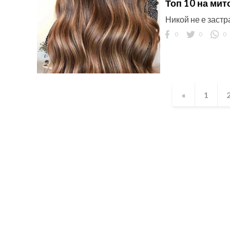
Топ 10 на мит
Никой не е застр
0
0
0
«
1