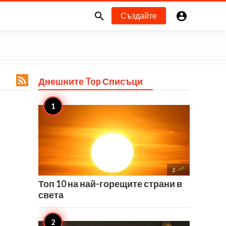


Създайте

Днешните Top
Списъци

2
Топ 10 на най-горещите страни в
света