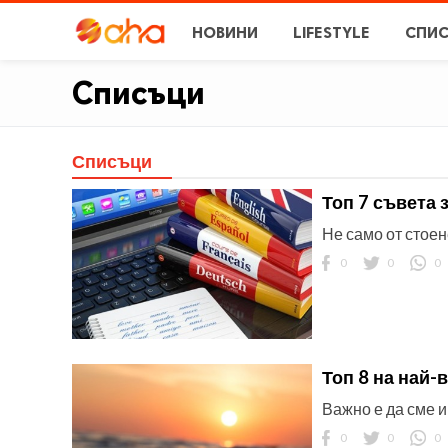
НОВИНИ
LIFESTYLE
СПИ
Списъци
Списъци
Топ 7 съвета 
Не само от стоен
0
0
0
Топ 8 на най-
Важно е да сме 
0
0
0