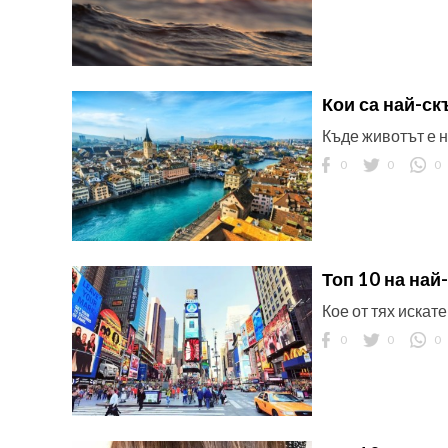
Кои са най-ск
Къде животът е 
ност
0
0
0
пазени.
Топ 10 на най
Кое от тях искате
0
0
0