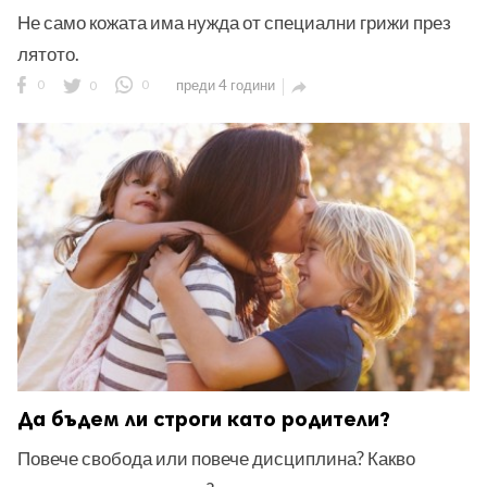
Не само кожата има нужда от специални грижи през
лятото.
0
0
0
преди 4 години

Да бъдем ли строги като родители?
Повече свобода или повече дисциплина? Какво