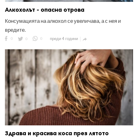
Алкохолът - опасна отрова
Консумацията на алкохол се увеличава, а с нея и
вредите.
0
0
0
преди 4 години

Здрава и красива коса през лятото