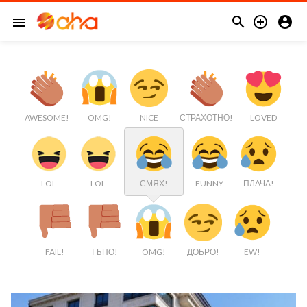



menu
AWESOME!
OMG!
NICE
СТРАХОТНО!
LOVED
LOL
LOL
СМЯХ!
FUNNY
ПЛАЧА!
FAIL!
ТЪПО!
OMG!
ДОБРО!
EW!