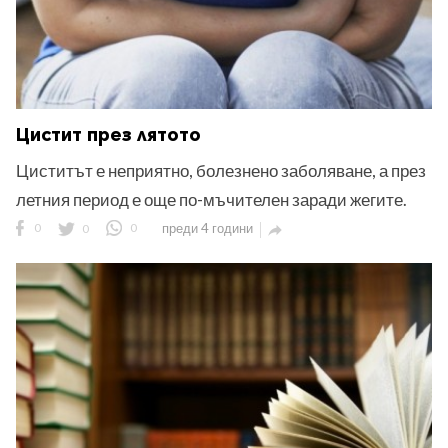
Цистит през лятото
Циститът е неприятно, болезнено заболяване, а през
летния период е още по-мъчителен заради жегите.
0
0
0
преди 4 години
