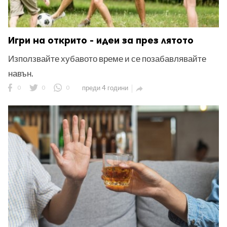
Игри на открито - идеи за през лятото
Използвайте хубавото време и се позабавлявайте
навън.
0
0
0
преди 4 години
