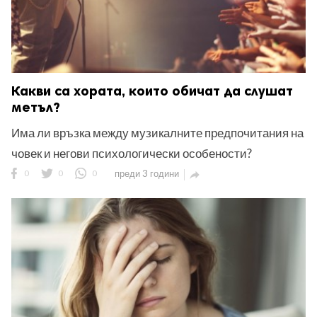
Какви са хората, които обичат да слушат
метъл?
Има ли връзка между музикалните предпочитания на
човек и негови психологически особености?
0
0
0
преди 3 години
