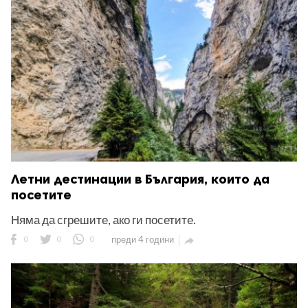
Летни дестинации в България, които да
посетите
Няма да сгрешите, ако ги посетите.
0
0
0
преди 4 години
