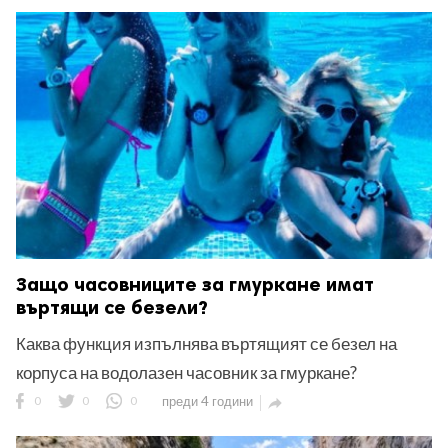
Защо часовниците за гмуркане имат
въртящи се безели?
Каква функция изпълнява въртящият се безел на
корпуса на водолазен часовник за гмуркане?
0
0
0
преди 4 години
