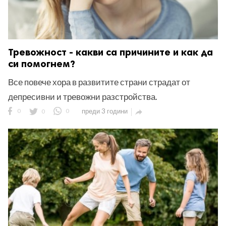
Тревожност - какви са причините и как да
си помогнем?
Все повече хора в развитите страни страдат от
депресивни и тревожни разстройства.
0
0
0
преди 3 години
