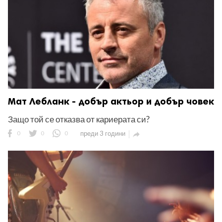
Мат Лебланк - добър актьор и добър човек
Защо той се отказва от кариерата си?
0
0
0
преди 3 години
