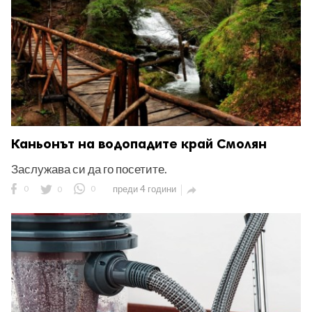
Каньонът на водопадите край Смолян
Заслужава си да го посетите.
0
0
0
преди 4 години
