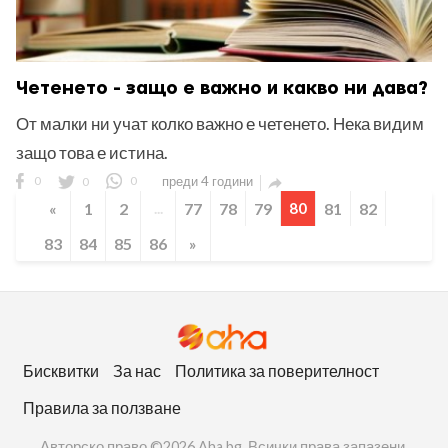
Четенето - защо е важно и какво ни дава?
От малки ни учат колко важно е четенето. Нека видим
защо това е истина.
0
0
0
преди 4 години

«
1
2
...
77
78
79
80
81
82
83
84
85
86
»
Бисквитки
За нас
Политика за поверителност
Правила за ползване
Авторско право ©2026 Aha bg. Всички права запазени.