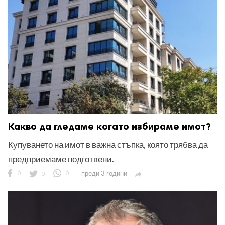
ност
пазени.
Какво да гледаме когато избираме имот?
Купуването на имот в важна стъпка, която трябва да
предприемаме подготвени.
0
0
0
преди 3 години
