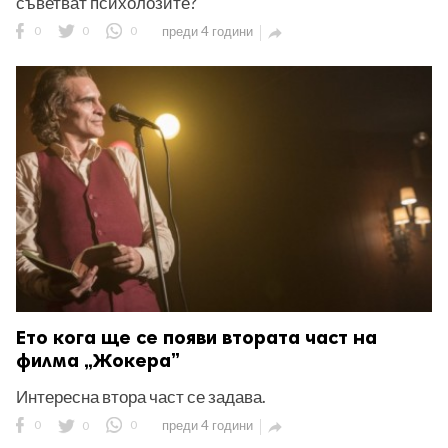
съветват психолозите?
0
0
0
преди 4 години

Ето кога ще се появи втората част на
филма „Жокера”
Интересна втора част се задава.
0
0
0
преди 4 години
