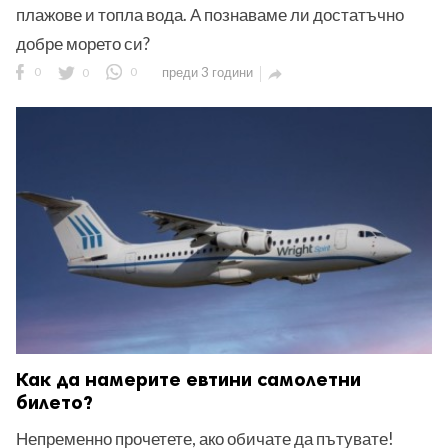
плажове и топла вода. А познаваме ли достатъчно
добре морето си?
0
0
0
преди 3 години

Как да намерите евтини самолетни
билето?
Непременно прочетете, ако обичате да пътувате!