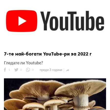
7-те най-богати YouTube-ри за 2022 г
Гледате ли Youtube?
1
0
0
преди 3 години
