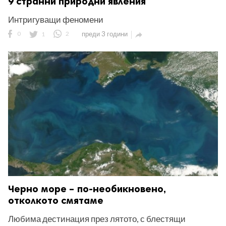
9 странни природни явления
Интригуващи феномени
0
1
2
преди 3 години

Черно море – по-необикновено,
отколкото смятаме
Любима дестинация през лятото, с блестящи