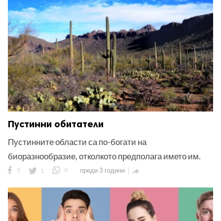
ност
пазени.
Пустинни обитатели
Пустинните области са по-богати на
биоразнообразие, отколкото предполага името им.
3
1
0
преди 3 години
