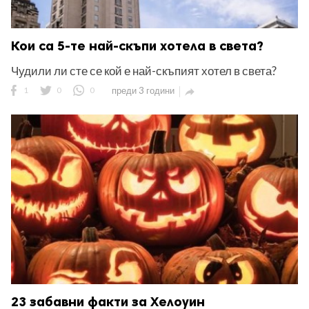
Кои са 5-те най-скъпи хотела в света?
Чудили ли сте се кой е най-скъпият хотел в света?
1
0
0
преди 3 години

23 забавни факти за Хелоуин