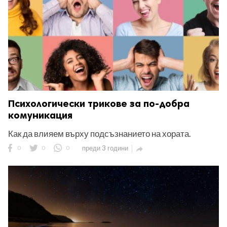
Психологически трикове за по-добра
комуникация
Как да влияем върху подсъзнанието на хората.
0
0
0
преди 3 години
