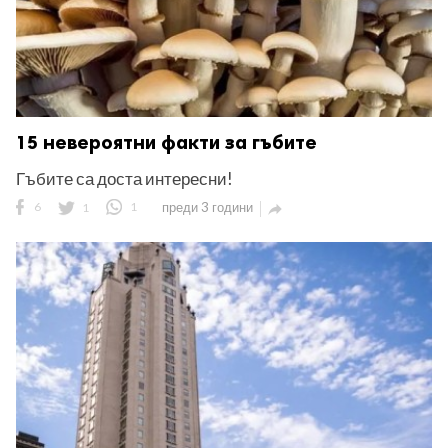
15 невероятни факти за гъбите
Гъбите са доста интересни!
6
1
1
преди 3 години
