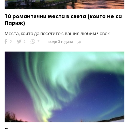
10 романтични места в света (които не са
Париж)
Места, които да посетите с вашия любим човек
5
2
7
преди 3 години
