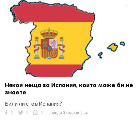
Някои неща за Испания, които може би не
знаете
Били ли сте в Испания?
0
0
0
преди 3 години
