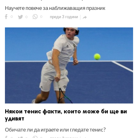
Научете повече за наближаващия празник
0
0
0
преди 3 години

Някои тенис факти, които може би ще ви
удивят
Обичате ли да играете или гледате тенис?