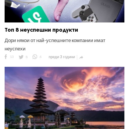
Топ 8 неуспешни продукти
Дори някои от най-успешните компании имат
неуспехи
13
8
6
преди 3 години
