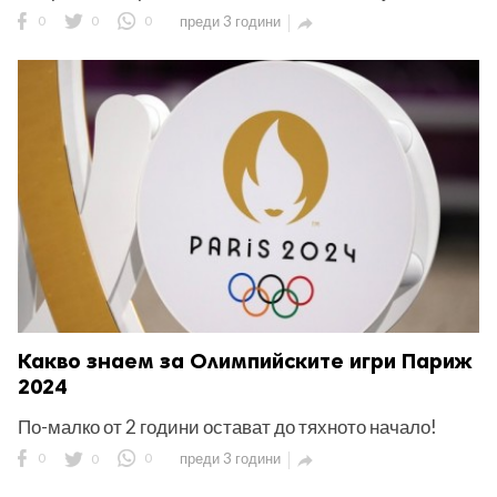
0
0
0
преди 3 години

Какво знаем за Олимпийските игри Париж
2024
По-малко от 2 години остават до тяхното начало!
0
0
0
преди 3 години
