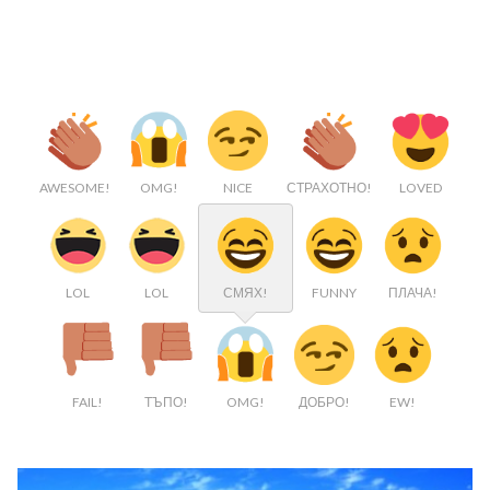
AWESOME!
OMG!
NICE
СТРАХОТНО!
LOVED
LOL
LOL
СМЯХ!
FUNNY
ПЛАЧА!
FAIL!
ТЪПО!
OMG!
ДОБРО!
EW!