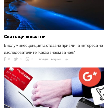
Светещи животни
Биолуминесценцията отдавна привлича интереса на
изследователите. Какво знаем за нея?
0
0
0
преди 3 години
