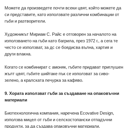
Можете да произведете почти всеки цвят, който можете да 
си представите, като използвате различни комбинации от 
гъби и разтворители. 
Художникът Мириам С. Райс е отговорен за началото на 
използването на гъби като багрила, през 1972 г., а сега те 
често се използват, за дс се боядисва вълна, хартия и 
други влакна. 
Когато се комбинират с амоняк, гъбите придават приглушен 
жълт цвят, гъбите шийтаке пък се използват за сиво-
зелено, а кралската печурка за кафяво.
9. Хората използват гъби за създаване на опаковъчни 
материали 
Биотехнологична компания, наречена Ecovative Design, 
използва мицел от гъби и селскостопански отпадъчни 
продукти, за да създава опаковъчни материали. 