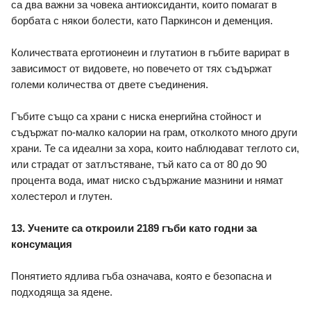
са два важни за човека антиоксиданти, които помагат в 
борбата с някои болести, като Паркинсон и деменция. 
Количествата ерготионеин и глутатион в гъбите варират в 
зависимост от видовете, но повечето от тях съдържат 
големи количества от двете съединения. 
Гъбите също са храни с ниска енергийна стойност и 
съдържат по-малко калории на грам, отколкото много други 
храни. Те са идеални за хора, които наблюдават теглото си, 
или страдат от затлъстяване, тъй като са от 80 до 90 
процента вода, имат ниско съдържание мазнини и нямат 
холестерол и глутен. 
13. Учените са откроили 2189 гъби като годни за 
консумация
Понятието ядлива гъба означава, която е безопасна и 
подходяща за ядене. 