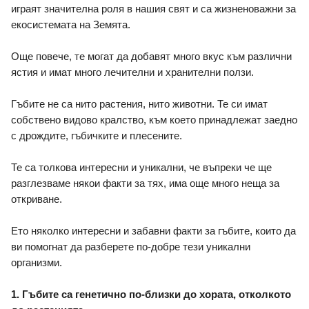
играят значителна роля в нашия свят и са жизненоважни за 
екосистемата на Земята. 
Още повече, те могат да добавят много вкус към различни 
ястия и имат много лечителни и хранителни ползи. 
Гъбите не са нито растения, нито животни. Те си имат 
собствено видово кралство, към което принадлежат заедно 
с дрождите, гъбичките и плесените.
Те са толкова интересни и уникални, че въпреки че ще 
разглезваме някои факти за тях, има още много неща за 
откриване.
Ето няколко интересни и забавни факти за гъбите, които да 
ви помогнат да разберете по-добре тези уникални 
организми. 
1. Гъбите са генетично по-близки до хората, отколкото 