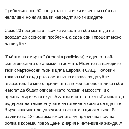
Приблизително 50 процента от всички известни гъби са 
неядливи, но няма да ви навредят ако ги изядете
Само 20 процента от всички известни гъби могат да ви 
доведат до сериозни проблеми, а едва един процент може 
да ви убие. 
“Гъбата на смъртта” (Amanita phalloides) е един от най-
смъртоносните организми на земята. Можете да намерите 
тези смъртоносни гъби в цяла Европа и САЩ. Половин 
такава гъба съдържа достатъчно отрова, за да убие 
възрастен. Те много приличат на някои видове ядливи гъби 
и могат да бъдат описани като големи и месести, и с 
приятна миризма и вкус. Аматоксините в тези гъби могат да 
издържат на температурите на готвене и когато се ядат, те 
бързо започват да увреждат клетките в цялото тяло. В 
рамките на 12 часа аматоксините им причиняват силна 
болка в корема, повръщане, диария и интензивна жажда. А 