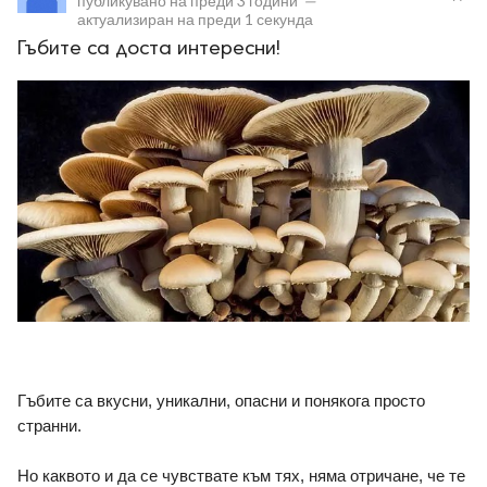
публикувано на
преди 3 години
—
актуализиран на
преди 1 секунда
Гъбите са доста интересни!
ност
пазени.
Гъбите са вкусни, уникални, опасни и понякога просто 
странни. 
Но каквото и да се чувствате към тях, няма отричане, че те 