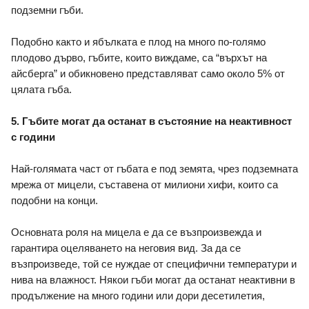
подземни гъби. 
Подобно както и ябълката е плод на много по-голямо 
плодово дърво, гъбите, които виждаме, са “върхът на 
айсберга” и обикновено представляват само около 5% от 
цялата гъба.
5. Гъбите могат да останат в състояние на неактивност 
с години 
Най-голямата част от гъбата е под земята, чрез подземната 
мрежа от мицели, съставена от милиони хифи, които са 
подобни на конци. 
Основната роля на мицела е да се възпроизвежда и 
гарантира оцеляването на неговия вид. За да се 
възпроизведе, той се нуждае от специфични температури и 
нива на влажност. Някои гъби могат да останат неактивни в 
продължение на много години или дори десетилетия, 