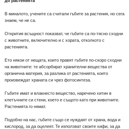
до растенията
В миналото, учените са считали гъбите за растения, но сега 
знаем, че не са. 
Открития всъщност показват, че гъбите са по-тясно сходни 
с животните, включително и с хората, отколкото с 
растенията. 
Ето някои от нещата, които правят гъбите по-скоро сходни 
на животните: те абсорбират хранителни вещества от 
органична материя, за разлика от растенията, които 
произвеждат храната си чрез фотосинтеза. 
Гъбите имат и влакнесто вещество, наречено хитин в 
клетъчните си стени, което е същото като при животните. 
Растенията го нямат. 
Подобно на нас, гъбите също се нуждаят от храна, вода и 
кислород, за да оцелеят. Те използват своите хифи, за да 