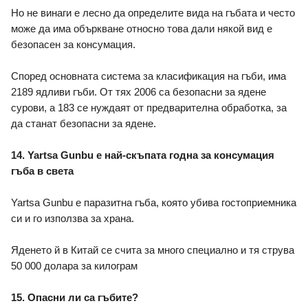
Но не винаги е лесно да определите вида на гъбата и често 
може да има объркване относно това дали някой вид е 
безопасен за консумация. 
Според основната система за класификация на гъби, има 
2189 ядливи гъби. От тях 2006 са безопасни за ядене 
сурови, а 183 се нуждаят от предварителна обработка, за 
да станат безопасни за ядене. 
14. Yartsa Gunbu е най-скъпата годна за консумация 
гъба в света 
Yartsa Gunbu е паразитна гъба, която убива гостоприемника 
си и го използва за храна.  
Яденето й в Китай се счита за много специално и тя струва 
50 000 долара за килограм
15. Опасни ли са гъбите?