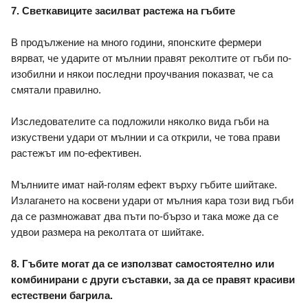
7. Светкавиците засилват растежа на гъбите 
В продължение на много години, японските фермери 
вярват, че ударите от мълнии правят реколтите от гъби по-
изобилни и някои последни проучвания показват, че са 
смятали правилно. 
Изследователите са подложили няколко вида гъби на 
изкуствени удари от мълнии и са открили, че това прави 
растежът им по-ефективен. 
Мълниите имат най-голям ефект върху гъбите шийтаке. 
Излагането на косвени удари от мълния кара този вид гъби 
да се размножават два пъти по-бързо и така може да се 
удвои размера на реколтата от шийтаке. 
8. Гъбите могат да се използват самостоятелно или 
комбинирани с други съставки, за да се правят красиви 
естествени багрила. 