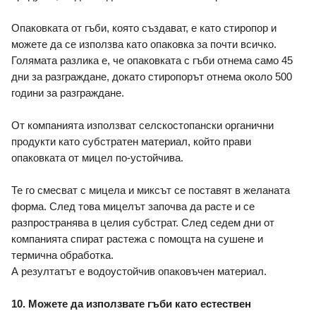
Опаковката от гъби, която създават, е като стиропор и 
можете да се използва като опаковка за почти всичко. 
Голямата разлика е, че опаковката с гъби отнема само 45 
дни за разграждане, докато стиропорът отнема около 500 
години за разграждане. 
От компанията използват селскостопански органични 
продукти като субстратен материал, който прави 
опаковката от мицел по-устойчива.
Те го смесват с мицела и миксът се поставят в желаната 
форма. След това мицелът започва да расте и се 
разпространява в целия субстрат. След седем дни от 
компанията спират растежа с помощта на сушене и 
термична обработка. 
А резултатът е водоустойчив опаковъчен материал. 
10. Можете да използвате гъби като естествен 