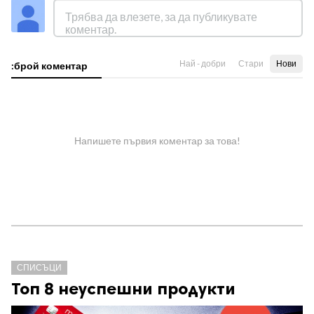
Най - добри
Стари
Нови
:брой коментар
Напишете първия коментар за това!
СПИСЪЦИ
Топ 8 неуспешни продукти