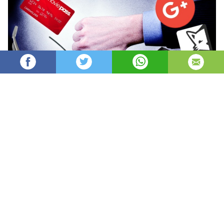
Mihaelavat
2,700
Редактор
изгледи
публикувано на
преди 3 години
—
актуализиран на
преди 10 часа
Дори някои от най-успешните компании имат
неуспехи