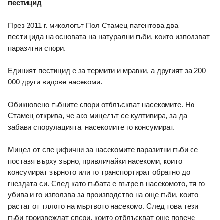
пестицид 
През 2011 г. микологът Пол Стамец патентова два 
пестицида на основата на натурални гъби, които използват 
паразитни спори. 
Единият пестицид е за термити и мравки, а другият за 200 
000 други видове насекоми. 
Обикновено гъбните спори отблъскват насекомите. Но 
Стамец открива, че ако мицелът се култивира, за да 
забави спорулацията, насекомите го консумират. 
Мицел от специфични за насекомите паразитни гъби се 
поставя върху зърно, привличайки насекоми, които 
консумират зърното или го транспортират обратно до 
гнездата си. След като гъбата е вътре в насекомото, тя го 
убива и го използва за производство на още гъби, които 
растат от тялото на мъртвото насекомо. След това тези 
гъби произвеждат спори, които отблъскват още повече 