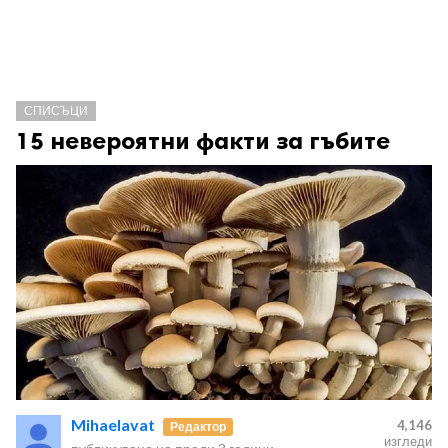
СПИСЪЦИ
15 невероятни факти за гъбите
Mihaelavat
4,146
Редактор
изгледи