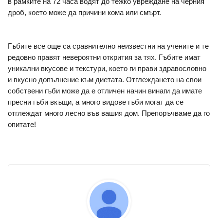
в рамките на 72 часа водят до тежко увреждане на черния 
дроб, което може да причини кома или смърт. 
Гъбите все още са сравнително неизвестни на учените и те 
редовно правят невероятни открития за тях. Гъбите имат 
уникални вкусове и текстури, което ги прави здравословно 
и вкусно допълнение към диетата. Отглеждането на свои 
собствени гъби може да е отличен начин винаги да имате 
пресни гъби вкъщи, а много видове гъби могат да се 
отглеждат много лесно във вашия дом. Препоръчваме да го 
опитате!