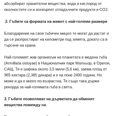
абсорбират хранителни вещества, вода и кислород от 
околностите си и изхвърлят отпадъчните продукти и CO2. 
2. Гъбите са формата на живот с най-голями размери
Благодарение на своя гъбичен мицел те могат да растат и 
да се разпростират на километри под земята, докато са в 
търсене на храна. 
Най-големият жив организъм на планетата е медена гъба 
(Armillaria ostoyae) в Националния парк Малхьор, в Орегон, 
САЩ. Тя е широка около 3,5 мили (5,6 км), заема площ от 
965 хектара (2,385 декара) и е на поне 2400 години. Но 
може и да е много по-възрастна. Тя също така държи 
рекорда за най-голямата гъба в света. 
3. Гъбите позволяват на дърветата да обменят 
вещества помежду си. 