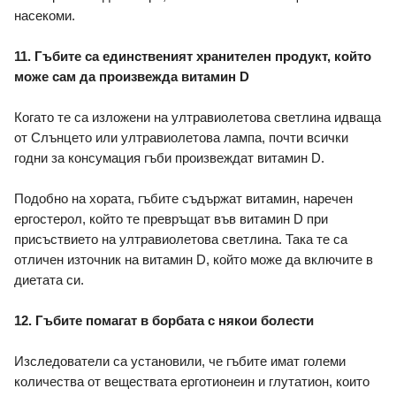
насекоми.
11. Гъбите са единственият хранителен продукт, който 
може сам да произвежда витамин D
Когато те са изложени на ултравиолетова светлина идваща 
от Слънцето или ултравиолетова лампа, почти всички 
годни за консумация гъби произвеждат витамин D. 
Подобно на хората, гъбите съдържат витамин, наречен 
ергостерол, който те превръщат във витамин D при 
присъствието на ултравиолетова светлина. Така те са 
отличен източник на витамин D, който може да включите в 
диетата си.
12. Гъбите помагат в борбата с някои болести 
Изследователи са установили, че гъбите имат големи 
количества от веществата ерготионеин и глутатион, които 