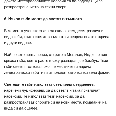
докато метеорологичните условия са по-подходящи за 
разпространението на техни спори. 
6. Някои гъби могат да светят в тъмното
В момента учените знаят за около осемдесет различни 
вида гъби, които светят в тъмното и непрекъснато откриват 
и други видове. 
Най-новото попълнение, открито в Мегалая, Индия, е вид 
крехка гъба, която расте върху разпадащ се бамбук. Тези 
гъби светят толкова ярко, че местните ги наричат 
„електрически гъби“ и ги използват като естествени факли. 
Светещите гъби използват светлинни съединения, 
наречени луциферини, за да светят и така привличат 
насекоми. Те използват тези насекоми, за да 
разпространяват спорите си на нови места, помагайки на 
вида си да оцелее. 