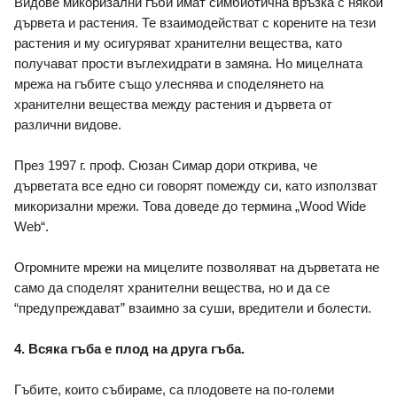
Видове микоризални гъби имат симбиотична връзка с някои 
дървета и растения. Те взаимодействат с корените на тези 
растения и му осигуряват хранителни вещества, като 
получават прости въглехидрати в замяна. Но мицелната 
мрежа на гъбите също улеснява и споделянето на 
хранителни вещества между растения и дървета от 
различни видове. 
През 1997 г. проф. Сюзан Симар дори открива, че 
дърветата все едно си говорят помежду си, като използват 
микоризални мрежи. Това доведе до термина „Wood Wide 
Web“.
Огромните мрежи на мицелите позволяват на дърветата не 
само да споделят хранителни вещества, но и да се 
“предупреждават” взаимно за суши, вредители и болести. 
4. Всяка гъба е плод на друга гъба. 
Гъбите, които събираме, са плодовете на по-големи 